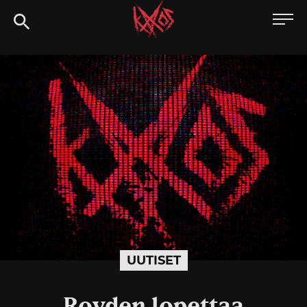
Siirry
Kaaoszine
suoraan
sisältöön
UUTISET