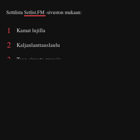
Settilista
Setlist.FM
-sivuston mukaan:
Kamat lujilla
Kaljanlanttauslaulu
Teen sinusta muusia
Akun tehdas
Pannaan pannaan
Pidetään ikävää
Rääväsuita ei haluta Suomeen
Viinaa tsat tsat tsaa