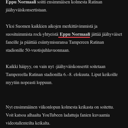
Eppu Normaali
soitti ensimmäisen kolmesta Ratinan
jäähyväiskonsertistaan.
Yksi Suomen kaikkien aikojen merkittävimmistä ja
Eppu Normaali
suosituimmista rock-yhtyeistä
jättää jäähyväiset
faneille ja päättää esiintymisuransa Tampereen Ratinan
stadionille 50-vuotisjuhlavuonnaan.
Kaikki häipyy, on vain nyt -jäähyväiskonsertit soitetaan
Tampereella Ratinan stadionilla 6.–8. elokuuta. Liput keikoille
myytiin nopeasti loppuun.
Nyt ensimmäinen viikonlopun kolmesta keikasta on soitettu.
Voit katsoa alhaalta YouTubeen ladattuja fanien kuvaamia
videotallenteilta keikalta.