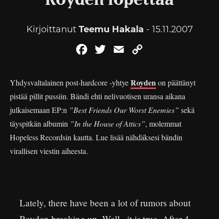
Royden lopettaa
Kirjoittanut
Teemu Hakala
- 15.11.2007
Facebook
Twitter
Email
Copy
Link
Royden
Yhdysvaltalainen post-hardcore -yhtye
on päättänyt
pistää pillit pussiin. Bändi ehti nelivuotisen uransa aikana
julkaisemaan EP:n
”Best Friends Our Worst Enemies”
sekä
täyspitkän albumin
”In the House of Attics”
, molemmat
Hopeless Recordsin kautta. Lue lisää nähdäksesi bändin
virallisen viestin aiheesta.
Lately, there have been a lot of rumors about
Royden breaking up. Well.. it is true. After 4