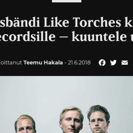
sbändi Like Torches k
cordsille – kuuntele 
joittanut
Teemu Hakala
- 21.6.2018
Facebook
Twitte
E