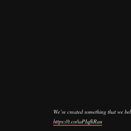
We’ve created something that we bel
https://t.co/iaPIqfkRau