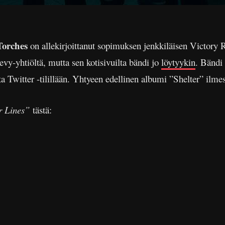
Torches
on allekirjoittanut sopimuksen jenkkiläisen Victory 
 levy-yhtiöltä, mutta sen kotisivuilta bändi jo
löytyykin
. Bändi 
ta Twitter -tilillään. Yhtyeen edellinen albumi ”Shelter” ilm
r Lines”
tästä: