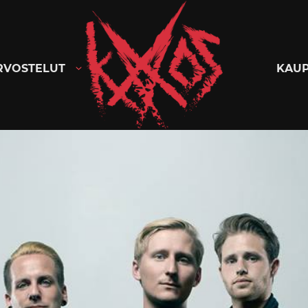
Kaaoszine
RVOSTELUT
KAU