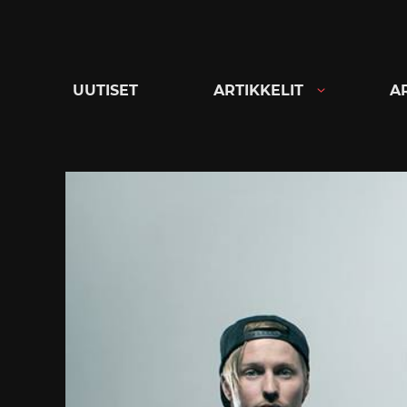
Siirry
suoraan
sisältöön
UUTISET
ARTIKKELIT
A