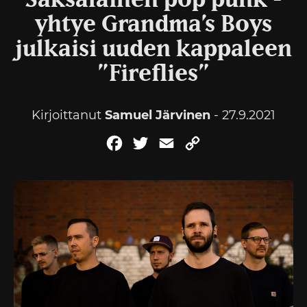
Saksalainen pop punk -
yhtye Grandma’s Boys
julkaisi uuden kappaleen
”Fireflies”
Kirjoittanut
Samuel Järvinen
- 27.9.2021
Facebook
Twitter
Email
Copy
Link