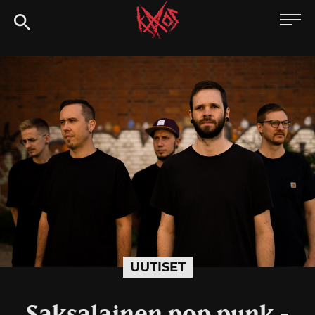
Siirry
Kaaoszine
suoraan
sisältöön
UUTISET