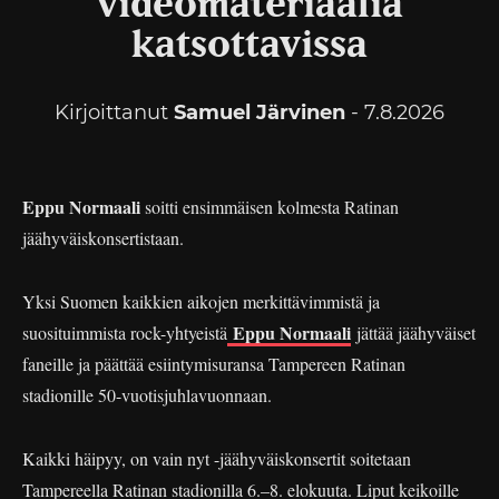
videomateriaalia
katsottavissa
Kirjoittanut
Samuel Järvinen
- 7.8.2026
Eppu Normaali
soitti ensimmäisen kolmesta Ratinan
jäähyväiskonsertistaan.
Yksi Suomen kaikkien aikojen merkittävimmistä ja
Eppu Normaali
suosituimmista rock-yhtyeistä
jättää jäähyväiset
faneille ja päättää esiintymisuransa Tampereen Ratinan
stadionille 50-vuotisjuhlavuonnaan.
Kaikki häipyy, on vain nyt -jäähyväiskonsertit soitetaan
Tampereella Ratinan stadionilla 6.–8. elokuuta. Liput keikoille