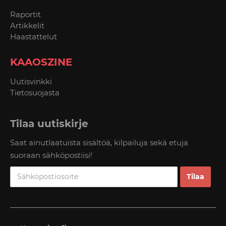
Raportit
Artikkelit
Haastattelut
KAAOSZINE
Uutisvinkki
Tietosuojasta
Tilaa uutiskirje
Saat ainutlaatuista sisältöä, kilpailuja sekä etuja
suoraan sähköpostiisi!