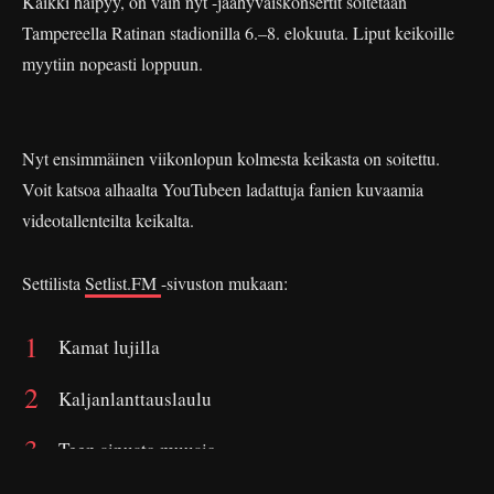
Kaikki häipyy, on vain nyt -jäähyväiskonsertit soitetaan
Tampereella Ratinan stadionilla 6.–8. elokuuta. Liput keikoille
myytiin nopeasti loppuun.
Nyt ensimmäinen viikonlopun kolmesta keikasta on soitettu.
Voit katsoa alhaalta YouTubeen ladattuja fanien kuvaamia
videotallenteilta keikalta.
Settilista
Setlist.FM
-sivuston mukaan:
Kamat lujilla
Kaljanlanttauslaulu
Teen sinusta muusia