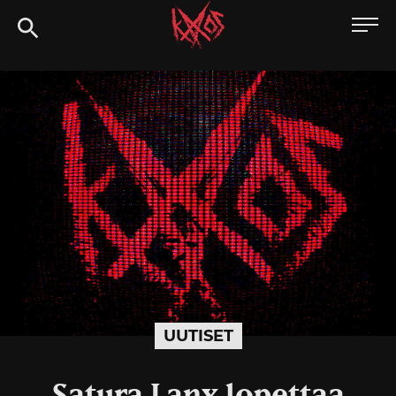
Siirry
Kaaoszine
suoraan
sisältöön
UUTISET