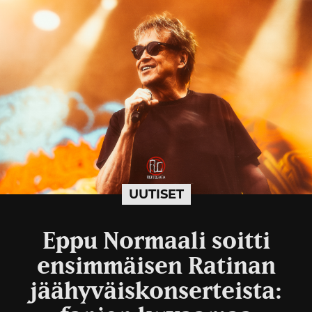
UUTISET
Eppu Normaali soitti
ensimmäisen Ratinan
jäähyväiskonserteista: