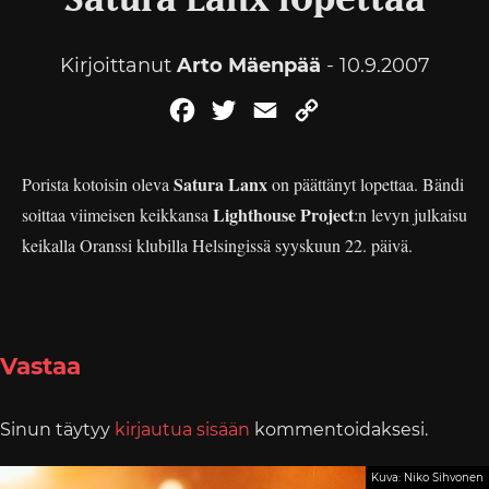
Satura Lanx lopettaa
Kirjoittanut
Arto Mäenpää
- 10.9.2007
Facebook
Twitter
Email
Copy
Link
Satura Lanx
Porista kotoisin oleva
on päättänyt lopettaa. Bändi
Lighthouse Project
soittaa viimeisen keikkansa
:n levyn julkaisu
keikalla Oranssi klubilla Helsingissä syyskuun 22. päivä.
Vastaa
Sinun täytyy
kirjautua sisään
kommentoidaksesi.
Kuva: Niko Sihvonen