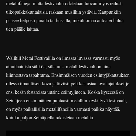
metallifaneja, mutta festivaalin odotetaan tuovan myös reilusti
ulkopaikkakuntalaisia raskaan musiikin ystäviä. Kaupunkiin
pääsee helposti junalla tai bussilla, mikäli omaa autoa ei halua
tien päälle laittaa.
Wallhill Metal Festivalilla on ilmassa luvassa varmasti myös
ainutlaatuista sähköä, sillä uusi metallifestivaali on aina
kiinnostava tapahtuma. Ensimmäisen vuoden esiintyjäkattauksen
ollessa timanttisen kova ja tiiviisti pelkkää asiaa, ovat ajatukset jo
ensi kesän festareissa uusine esiintyjineen. Koska kyseessä on
Seinäjoen ensimmäinen puhtaasti metalliin keskittyvä festivaali,
on myös paikallisilla metallifaneilla varmasti paikka näyttää,
kuinka paljon Seinäjoella rakastetaan metallia.