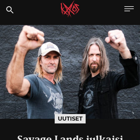
Siirry
Kaaoszine
suoraan
sisältöön
UUTISET