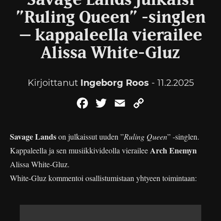
Savage Lands julkaisi
”Ruling Queen” -singlen
– kappaleella vierailee
Alissa White-Gluz
Kirjoittanut
Ingeborg Roos
- 11.2.2025
Facebook
Twitter
Email
Copy
Link
Savage Lands
on julkaissut uuden ”
Ruling Queen
” -singlen.
Arch Enemyn
Kappaleella ja sen musiikkivideolla vierailee
Alissa White-Gluz.
White-Gluz kommentoi osallistumistaan yhtyeen toimintaan: