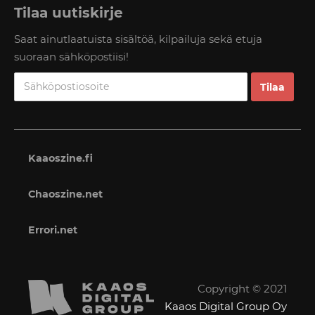
Tilaa uutiskirje
Saat ainutlaatuista sisältöä, kilpailuja sekä etuja
suoraan sähköpostiisi!
Kaaoszine.fi
Chaoszine.net
Errori.net
Copyright © 2021
Kaaos Digital Group Oy