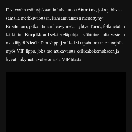
Stam1na
Festivaalin esiintyjäkaartiin lukeutuvat
, joka juhlistaa
samalla merkkivuottaan, kansainvälisesti menestynyt
Ensiferum
Tarot
, pitkän linjan heavy metal -yhtye
, folkmetallin
Korpiklaani
kärkinimi
sekä eteläpohjalaislähtöinen aliarvostettu
Nicole
metallijyrä
. Peruslippujen lisäksi tapahtumaan on tarjolla
myös VIP-lippu, joka tuo mukavuutta keikkakokemukseen ja
hyvät näkymät lavalle omasta VIP-tilasta.