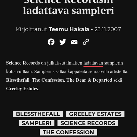
Science Recordsin
ladattava sampleri
Kirjoittanut
Teemu Hakala
- 23.11.2007
Facebook
Twitter
Email
Copy
Link
Science Records
on julkaissut ilmaisen
ladattavan
samplerin
kotisivuillaan. Sampleri sisältää kappaleita seuraavilta artisteilta:
Blessthefall
The Confession
The Dear & Departed
,
,
sekä
Greeley Estates
.
BLESSTHEFALL
GREELEY ESTATES
SAMPLERI
SCIENCE RECORDS
THE CONFESSION