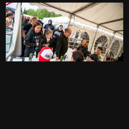
Inborn Tendency
Päivä alkoi mainiolla
-setillä, kun
festivaalikansa oli vasta heräilemässä kunnolla. Yhtye oli valittu
Kaaoszinen
esiintymään festivaaleilla
bändikilpailun kautta.
Skabassa lukijat saivat äänestää yli 200 osallistujan joukosta
voittajan, ja savolainen trio (livenä viisikko!) lunasti paikkansa