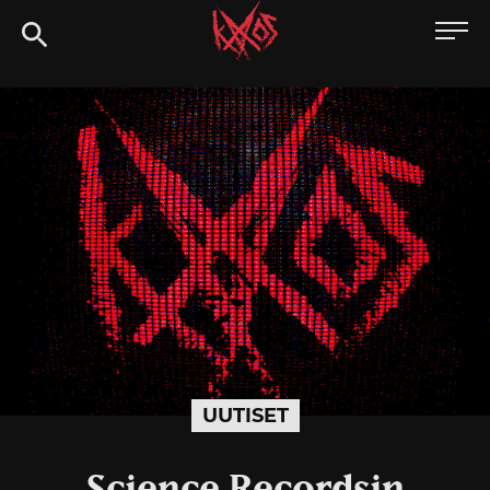
Siirry
Kaaoszine
suoraan
sisältöön
UUTISET