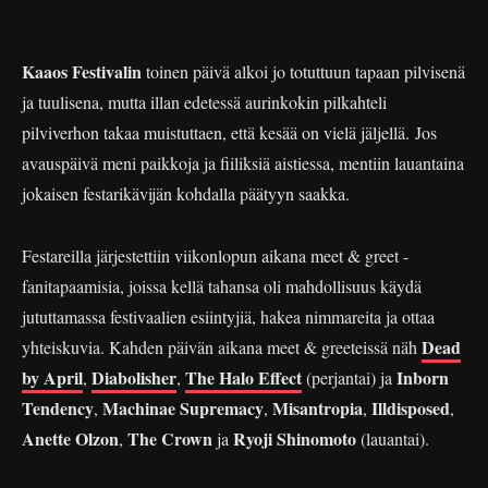
Kaaos Festivalin
toinen päivä alkoi jo totuttuun tapaan pilvisenä
ja tuulisena, mutta illan edetessä aurinkokin pilkahteli
pilviverhon takaa muistuttaen, että kesää on vielä jäljellä. Jos
avauspäivä meni paikkoja ja fiiliksiä aistiessa, mentiin lauantaina
jokaisen festarikävijän kohdalla päätyyn saakka.
Festareilla järjestettiin viikonlopun aikana meet & greet -
fanitapaamisia, joissa kellä tahansa oli mahdollisuus käydä
jututtamassa festivaalien esiintyjiä, hakea nimmareita ja ottaa
Dead
yhteiskuvia. Kahden päivän aikana meet & greeteissä näh
by April
Diabolisher
The Halo Effect
Inborn
,
,
(perjantai) ja
Tendency
Machinae Supremacy
Misantropia
Illdisposed
,
,
,
,
Anette Olzon
The Crown
Ryoji Shinomoto
,
ja
(lauantai).