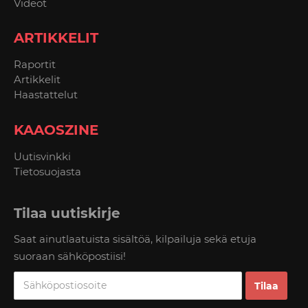
Videot
ARTIKKELIT
Raportit
Artikkelit
Haastattelut
KAAOSZINE
Uutisvinkki
Tietosuojasta
Tilaa uutiskirje
Saat ainutlaatuista sisältöä, kilpailuja sekä etuja
suoraan sähköpostiisi!