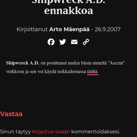
Shipwreck A.D.
ennakkoa
Kirjoittanut
Arto Mäenpää
- 26.9.2007
Facebook
Twitter
Email
Copy
Link
Shipwreck A.D.
on postittanut uuden biisin nimeltä ”Ascent”
verkkoon ja sen voi käydä tsekkailemassa
täältä.
Vastaa
Sinun täytyy
kirjautua sisään
kommentoidaksesi.