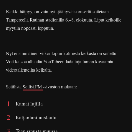
Kaikki häipyy, on vain nyt -jäähyväiskonsertit soitetaan
Tampereella Ratinan stadionilla 6.–8. elokuuta. Liput keikoille
myytiin nopeasti loppuun.
Nyt ensimmäinen viikonlopun kolmesta keikasta on soitettu.
Voit katsoa alhaalta YouTubeen ladattuja fanien kuvaamia
videotallenteilta keikalta.
Settilista
Setlist.FM
-sivuston mukaan:
Kamat lujilla
Kaljanlanttauslaulu
Teen sinusta muusia