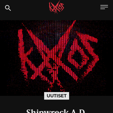
Siirry
Kaaoszine
suoraan
sisältöön
UUTISET