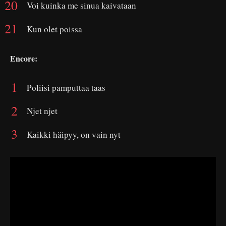
Voi kuinka me sinua kaivataan
Kun olet poissa
Encore:
Poliisi pamputtaa taas
Njet njet
Kaikki häipyy, on vain nyt