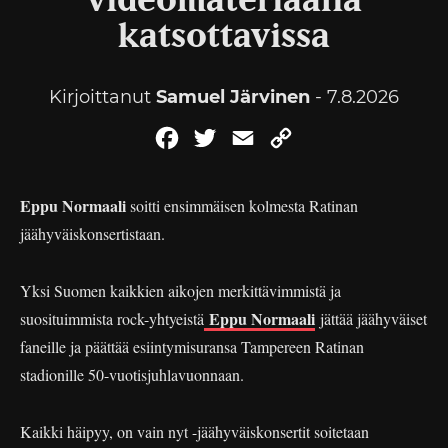
videomateriaalia
katsottavissa
Kirjoittanut
Samuel Järvinen
- 7.8.2026
Facebook
Twitter
Email
Copy
Link
Eppu Normaali
soitti ensimmäisen kolmesta Ratinan
jäähyväiskonsertistaan.
Yksi Suomen kaikkien aikojen merkittävimmistä ja
Eppu Normaali
suosituimmista rock-yhtyeistä
jättää jäähyväiset
faneille ja päättää esiintymisuransa Tampereen Ratinan
stadionille 50-vuotisjuhlavuonnaan.
Kaikki häipyy, on vain nyt -jäähyväiskonsertit soitetaan