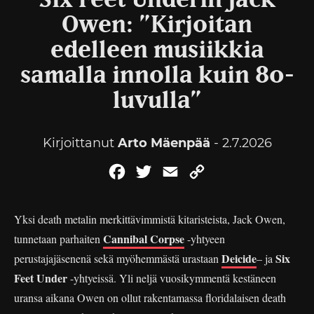
Six Feet Underin Jack
Owen: ”Kirjoitan
edelleen musiikkia
samalla innolla kuin 80-
luvulla”
Kirjoittanut
Arto Mäenpää
- 2.7.2026
Facebook
Twitter
Email
Copy
Link
Yksi death metalin merkittävimmistä kitaristeista, Jack Owen,
Cannibal Corpse
tunnetaan parhaiten
-yhtyeen
Deicide
Six
perustajajäsenenä sekä myöhemmästä urastaan
– ja
Feet Under
-yhtyeissä. Yli neljä vuosikymmentä kestäneen
uransa aikana Owen on ollut rakentamassa floridalaisen death