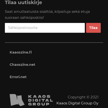
Tilaa uutiskirje
Saat ainutlaatuista sisältöä, kilpailuja sekä etuja
suoraan sähköpostiisi!
Kaaoszine.fi
Chaoszine.net
Errori.net
Copyright © 2021
Kaaos Digital Group Oy