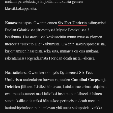
metalin perustuksia ja kirjoittanut lukuisia genren
klassikkokappaleita.
Kaaoszine
Six Feet Underin
tapasi Owenin ennen
esiintymistä
Puolan Gdańskissa järjestetyssä Mystic Festivalissa 3.
kesäkuuta. Haastattelussa keskusteltiin muun muassa yhtyeen
tuoreesta ”Next to Die” -albumista, Owenin sävellysprosessista,
kirjoittamisen haasteista sekä siitä, millaista oli olla mukana
rakentamassa legendaarista Floridan death metal -skeneä.
Six Feet
Haastattelussa Owen kertoo myös löytäneensä
Underissa
Cannibal Corpsen
uudenlaisen luovan vapauden
ja
Deiciden
jälkeen. Lisäksi hän avaa, kuinka true crime -ohjelmat
ovat muodostuneet merkittäväksi inspiraation lähteeksi hänen
sanoituksilleen ja miksi hän uskoo perinteisen death metalin
laulunkirjoituksen puhuttelevan yhä uusia sukupolvia, vaikka