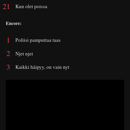
Kun olet poissa
Encore:
Poliisi pamputtaa taas
Njet njet
Kaikki häipyy, on vain nyt