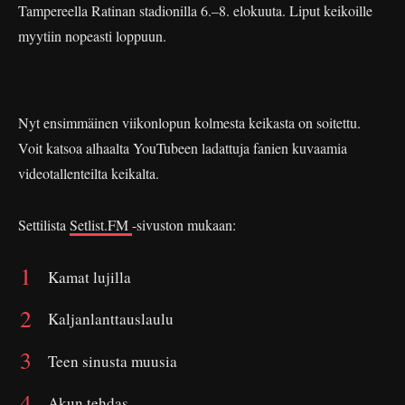
Tampereella Ratinan stadionilla 6.–8. elokuuta. Liput keikoille
myytiin nopeasti loppuun.
Nyt ensimmäinen viikonlopun kolmesta keikasta on soitettu.
Voit katsoa alhaalta YouTubeen ladattuja fanien kuvaamia
videotallenteilta keikalta.
Settilista
Setlist.FM
-sivuston mukaan:
Kamat lujilla
Kaljanlanttauslaulu
Teen sinusta muusia
Akun tehdas