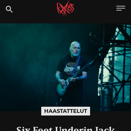
Siirry
Kaaoszine
suoraan
sisältöön
HAASTATTELUT