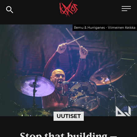
Siirry
Kaaoszine
suoraan
sisältöön
Remu & Hurriganes - Viimeinen Keikka
UUTISET