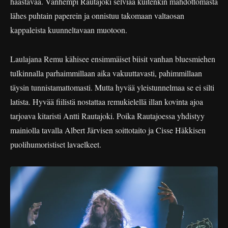
haastavaa. Vanhempi Rautajoki selviää kuitenkin mahdottomasta
lähes puhtain paperein ja onnistuu takomaan valtaosan
kappaleista kuunneltavaan muotoon.
Laulajana Remu kähisee ensimmäiset biisit vanhan bluesmiehen
tulkinnalla parhaimmillaan aika vakuuttavasti, pahimmillaan
täysin tunnistamattomasti. Mutta hyvää yleistunnelmaa se ei silti
latista. Hyvää fiilistä nostattaa remukielellä illan kovinta ajoa
tarjoava kitaristi Antti Rautajoki. Poika Rautajoessa yhdistyy
mainiolla tavalla Albert Järvisen soittotaito ja Cisse Häkkisen
puolihumoristiset lavaelkeet.