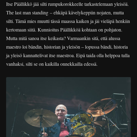
Itse Päällikkö jää silti rumpukorokkeelle tarkastelemaan yleisöä.
The last man standing – ehkäpä kävelykeppiin nojaten, mutta
silti. Tämä mies muutti tässä maassa kaiken ja jäi vieläpä henkiin
kertomaan siitä. Kunnioitus Päällikköä kohtaan on pohjaton.
Mutta mitä sanoa itse keikasta? Varmaankin sitä, että alussa
maestro loi bändin, historian ja yleisön – lopussa bändi, historia
ja yleisö kannattelivat itse maestroa. Eipä taida olla helppoa tulla
vanhaksi, silti se on kaikilla onnekkailla edessä.