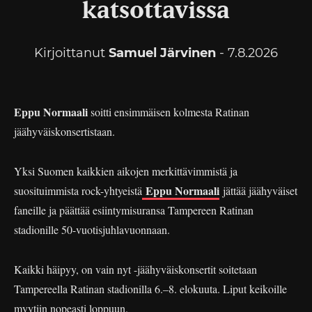
katsottavissa
Kirjoittanut
Samuel Järvinen
- 7.8.2026
Eppu Normaali
soitti ensimmäisen kolmesta Ratinan
jäähyväiskonsertistaan.
Yksi Suomen kaikkien aikojen merkittävimmistä ja
Eppu Normaali
suosituimmista rock-yhtyeistä
jättää jäähyväiset
faneille ja päättää esiintymisuransa Tampereen Ratinan
stadionille 50-vuotisjuhlavuonnaan.
Kaikki häipyy, on vain nyt -jäähyväiskonsertit soitetaan
Tampereella Ratinan stadionilla 6.–8. elokuuta. Liput keikoille
myytiin nopeasti loppuun.