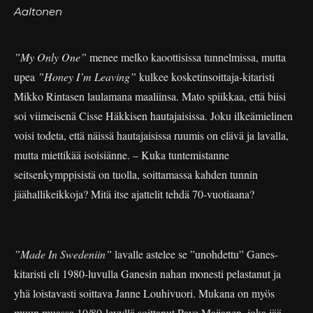
Aaltonen
”My Only One”
menee melko kaoottisissa tunnelmissa, mutta
upea
”Honey I’m Leaving”
kulkee kosketinsoittaja-kitaristi
Mikko Rintasen laulamana maaliinsa. Mato spiikkaa, että biisi
soi viimeisenä Cisse Häkkisen hautajaisissa. Joku ilkeämielinen
voisi todeta, että näissä hautajaisissa ruumis on elävä ja lavalla,
mutta miettikää isoisiänne. – Kuka tuntemistanne
seitsenkymppisistä on tuolla, soittamassa kahden tunnin
jäähallikeikkoja? Mitä itse ajattelit tehdä 70-vuotiaana?
”Made In Swedeniin”
lavalle astelee se ”unohdettu” Ganes-
kitaristi eli 1980-luvulla Ganesin nahan monesti pelastanut ja
yhä loistavasti soittava Janne Louhivuori. Mukana on myös
muun muassa 10/80-levyllä soittanut Pave Maijanen, joka jää