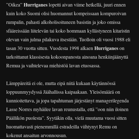
Hurriganes
”Oikea”
lopetti aivan viime hetkellä, juuri ennen
kuin koko Suomi olisi huomannut kompeissaan kompuroivan
rumpalin, pahasti alkoholisoituneen basistin ja joko omissa
sfääreissään liitelevän tai koko hommaan kyllästyneen kitaristin
olevan vain julma pilakuva itsestään. Tuolloin oli vuosi 1988 eli
Hurriganes
tasan 30 vuotta sitten. Vuodesta 1998 alkaen
on
tarkoittanut klassisesta kokoonpanosta ainoana henkiinjäänyttä
Remua ja vaihtelevaa miehistöä lavan etuosassa.
Lämppäreitä ei ole, mutta eipä niitä kukaan käytännössä
loppuunmyydyssä Jäähallissa kaipaakaan. Yleisömäärä on
kunnioitettava, ja jopa tapahtuman järjestänyt managerilegenda
Lasse Norres myhäilee lavan reunustalla, että ”oon niin iloinen
Päällikön puolesta”. Syytäkin olla, vielä muutama vuosi sitten
huomattavasti pienemmillä estradeilla viihtynyt Remu on
kokenut ansaitun arvonnousun.