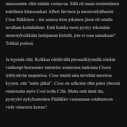
maassamme ollut mitään vastaavaa. Sillä oli maan ensimmäinen
todellinen kitarasankari Albert Järvinen ja nuorisoidolibasisti
Cisse Häkkinen – itse asiassa trion jokainen jäsen oli omalla
tavallaan keulahahmo. Entä kuinka moni pystyy tekemään
menestyksekkään laulajauran kielellä, jota ei osaa sanaakaan?
Tehkää perässä.
Ja legenda elää. Keikkaa edeltävällä pisoaarikäynnillä eräskin
vanhempi herrasmies muistelee asuneensa muksuna Cissen
tyttöystävän naapurissa. Cisse muisti aina tervehtiä nuorisoa
kysyen, että ”mitäs jätkät”. Cisse on selkeästi ollut paitsi yhteistä
omaisuutta myös Cool isolla C:llä. Mutta entä tämä ilta,
pystyykö nykykuntoinen Päällikkö vastaamaan sotahuutoon
vielä viimeisen kerran?