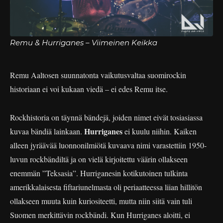
Remu & Hurriganes – Viimeinen Keikka
Remu Aaltosen suunnatonta vaikutusvaltaa suomirockin
historiaan ei voi kukaan viedä – ei edes Remu itse.
Rockhistoria on täynnä bändejä, joiden nimet eivät tosiasiassa
Hurriganes
kuvaa bändiä lainkaan.
ei kuulu niihin. Kaiken
alleen jyräävää luonnonilmiötä kuvaava nimi varastettiin 1950-
luvun rockbändiltä ja on vielä kirjoitettu väärin ollakseen
enemmän ”Teksasia”. Hurriganesin kotikutoinen tulkinta
amerikkalaisesta fiftariunelmasta oli periaatteessa liian hillitön
ollakseen muuta kuin kuriositeetti, mutta niin siitä vain tuli
Suomen merkittävin rockbändi. Kun Hurriganes aloitti, ei