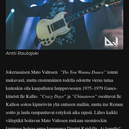
Antti Rautajoki
Jokeriasuisen Mato Valtosen
”Do You Wanna Dance”
toimii
mukavasti, mutta ensimmäinen todella odotettu vieras taitaa
kuitenkin olla kaupallisten huippuvuosien 1975–1979 Ganes-
kitaristi Ile Kallio.
”Crazy Days”
ja
”Chinatown”
osoittavat Ile
Kallion soiton kipinöivän yhä entiseen malliin, mutta itse Remun
soitto ja laulu rampauttavat esityksiä aika rajusti. Lähes kaikki
välispiikit hoitavan Mato Valtosen mukaan suomirockin
kuningas haluaa antaa kruununsa Dimitri Keiskille. Ai kenelle?