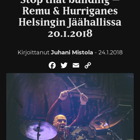
Stop that building –
Remu & Hurriganes
Helsingin Jäähallissa
20.1.2018
Kirjoittanut
Juhani Mistola
- 24.1.2018
Facebook
Twitter
Email
Copy
Link