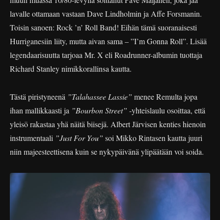
lavalle ottamaan vastaan Dave Lindholmin ja Affe Forsmanin.
Toisin sanoen: Rock ’n’ Roll Band! Eihän tämä suoranaisesti
Hurriganesiin liity, mutta aivan sama – ”I’m Gonna Roll”. Lisää
legendaarisuutta tarjoaa Mr. X eli Roadrunner-albumin tuottaja
Richard Stanley nimikkorallinsa kautta.
Tästä piristyneenä
”Talahassee Lassie”
menee Remulta jopa
ihan mallikkaasti ja
”Bourbon Street”
-yhteislaulu osoittaa, että
yleisö rakastaa yhä näitä biisejä. Albert Järvisen kenties hienoin
instrumentaali
”Just For You”
soi Mikko Rintasen kautta juuri
niin majeesteettisena kuin se nykypäivänä ylipäätään voi soida.