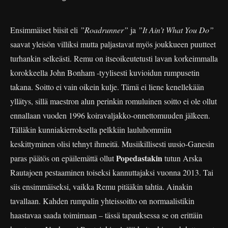
Ensimmäiset biisit eli
”Roadrunner”
ja
”It Ain’t What You Do”
saavat yleisön villiksi mutta paljastavat myös joukkueen puutteet
turhankin selkeästi. Remu on itseoikeutetusti lavan korkeimmalla
korokkeella John Bonham -tyylisesti kuvioidun rumpusetin
takana. Soitto ei vain oikein kulje. Tämä ei liene kenellekään
yllätys, sillä maestron alun perinkin romuluinen soitto ei ole ollut
ennallaan vuoden 1996 koiravaljakko-onnettomuuden jälkeen.
Tälläkin kunniakierroksella pelkkiin lauluhommiin
keskittyminen olisi tehnyt ihmeitä. Musiikillisesti uusio-Ganesin
Popedastakin
paras päätös on epäilemättä ollut
tutun Arska
Rautajoen pestaaminen toiseksi kannuttajaksi vuonna 2013. Tai
siis ensimmäiseksi, vaikka Remu pitääkin tahtia. Ainakin
tavallaan. Kahden rumpalin yhteissoitto on normaalistikin
haastavaa saada toimimaan – tässä tapauksessa se on erittäin