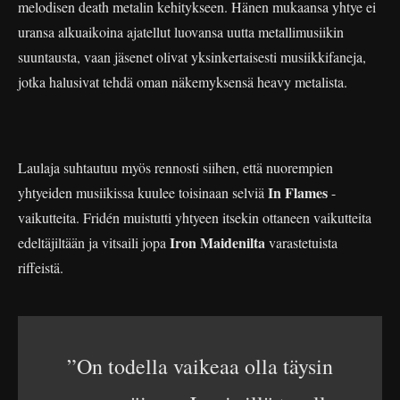
melodisen death metalin kehitykseen. Hänen mukaansa yhtye ei
uransa alkuaikoina ajatellut luovansa uutta metallimusiikin
suuntausta, vaan jäsenet olivat yksinkertaisesti musiikkifaneja,
jotka halusivat tehdä oman näkemyksensä heavy metalista.
Laulaja suhtautuu myös rennosti siihen, että nuorempien
In Flames
yhtyeiden musiikissa kuulee toisinaan selviä
-
vaikutteita. Fridén muistutti yhtyeen itsekin ottaneen vaikutteita
Iron Maidenilta
edeltäjiltään ja vitsaili jopa
varastetuista
riffeistä.
”On todella vaikeaa olla täysin