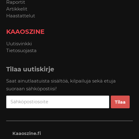
Raportit
Artikkelit
Haastattelut
KAAOSZINE
Uutisvinkki
Tietosuojasta
Tilaa uutiskirje
Saat ainutlaatuista sisältöä, kilpailuja sekä etuja
suoraan sähköpostiisi!
Kaaoszine.fi