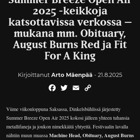
Summer Breeze Open Air
2025 -keikkoja
katsottavissa verkossa –
mukana mm. Obituary,
August Burns Red ja Fit
For A King
Kirjoittanut
Arto Mäenpää
- 21.8.2025
Facebook
Twitter
Email
Copy
Link
Viime viikonloppuna Saksassa, Dinkelsbühlissä järjestetty
Summer Breeze Open Air 2025 kokosi jälleen yhteen tuhansia
metallifaneja ja joukon nimekkäitä yhtyeitä. Festivaalin lavalla
Machine Head, Obituary, August Burns
nähtiin muun muassa