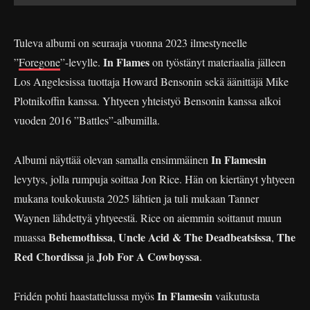
Tuleva albumi on seuraaja vuonna 2023 ilmestyneelle
In Flames
”
Foregone
”-levylle.
on työstänyt materiaalia jälleen
Los Angelesissa tuottaja Howard Bensonin sekä äänittäjä Mike
Plotnikoffin kanssa. Yhtyeen yhteistyö Bensonin kanssa alkoi
vuoden 2016 ”Battles”-albumilla.
In Flamesin
Albumi näyttää olevan samalla ensimmäinen
levytys, jolla rumpuja soittaa Jon Rice. Hän on kiertänyt yhtyeen
mukana toukokuusta 2025 lähtien ja tuli mukaan Tanner
Waynen lähdettyä yhtyeestä. Rice on aiemmin soittanut muun
Behemothissa
Uncle Acid & The Deadbeatsissa
The
muassa
,
,
Red Chordissa
Job For A Cowboyssa
ja
.
In Flamesin
Fridén pohti haastattelussa myös
vaikutusta