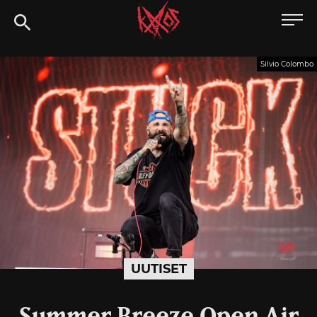
Siirry
Kaaoszine
suoraan
sisältöön
Silvio Colombo
UUTISET