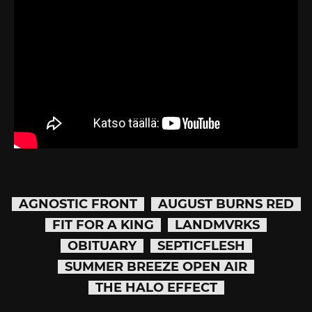
AGNOSTIC FRONT
AUGUST BURNS RED
FIT FOR A KING
LANDMVRKS
OBITUARY
SEPTICFLESH
SUMMER BREEZE OPEN AIR
THE HALO EFFECT