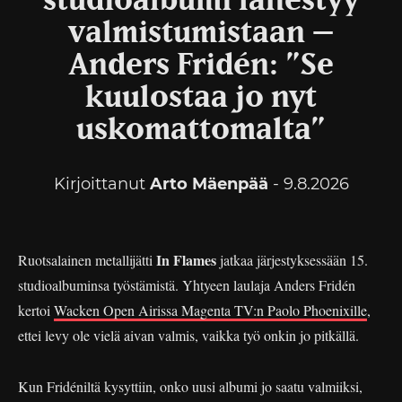
studioalbumi lähestyy
valmistumistaan –
Anders Fridén: ”Se
kuulostaa jo nyt
uskomattomalta”
Kirjoittanut
Arto Mäenpää
- 9.8.2026
In Flames
Ruotsalainen metallijätti
jatkaa järjestyksessään 15.
studioalbuminsa työstämistä. Yhtyeen laulaja Anders Fridén
kertoi
Wacken Open Airissa Magenta TV:n Paolo Phoenixille
,
ettei levy ole vielä aivan valmis, vaikka työ onkin jo pitkällä.
Kun Fridéniltä kysyttiin, onko uusi albumi jo saatu valmiiksi,