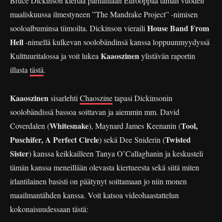
Bruce Dickinson kiertää parhaillaan Eurooppaa tämän vuoden
maaliskuussa ilmestyneen ”The Mandrake Project” -nimisen
House Band From
sooloalbuminsa tiimoilta. Dickinson vieraili
Hell
-nimellä kulkevan soolobändinsä kanssa loppuunmyydyssä
Kaaoszinen
Kulttuuritalossa ja voit lukea
ylistävän raportin
illasta
tästä
.
Kaaoszinen
sisarlehti
Chaoszine
tapasi Dickinsonin
soolobändissä bassoa soittavan ja aiemmin mm. David
Whitesnake
Tool,
Coverdalen (
), Maynard James Keenanin (
Puschifer, A Perfect Circle
Twisted
) sekä Dee Sniderin (
Sister
) kanssa keikkailleen Tanya O’Callaghanin ja keskusteli
tämän kanssa meneillään olevasta kiertueesta sekä siitä miten
irlantilainen basisti on päätynyt soittamaan jo niin monen
maailmantähden kanssa. Voit katsoa videohaastattelun
kokonaisuudessaan tästä: