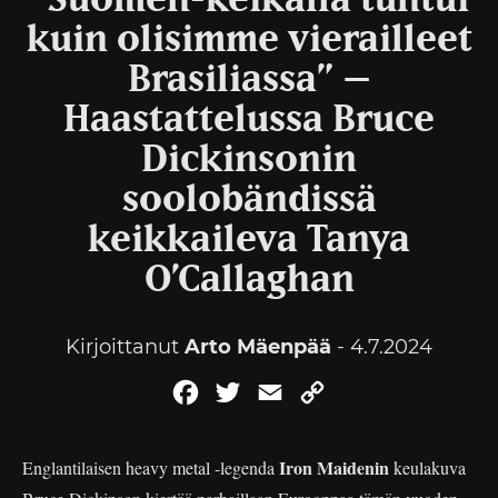
”Suomen-keikalla tuntui
kuin olisimme vierailleet
Brasiliassa” –
Haastattelussa Bruce
Dickinsonin
soolobändissä
keikkaileva Tanya
O’Callaghan
Kirjoittanut
Arto Mäenpää
- 4.7.2024
Facebook
Twitter
Email
Copy
Link
Iron Maidenin
Englantilaisen heavy metal -legenda
keulakuva