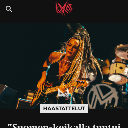
Siirry
Kaaoszine
suoraan
sisältöön
HAASTATTELUT