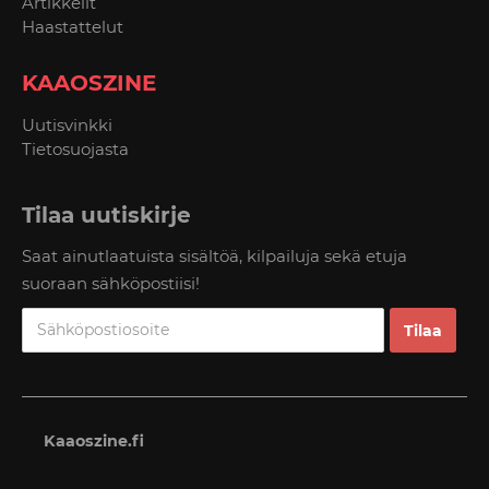
Artikkelit
Haastattelut
KAAOSZINE
Uutisvinkki
Tietosuojasta
Tilaa uutiskirje
Saat ainutlaatuista sisältöä, kilpailuja sekä etuja
suoraan sähköpostiisi!
Kaaoszine.fi