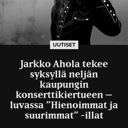
UUTISET
Jarkko Ahola tekee
syksyllä neljän
kaupungin
konserttikiertueen –
luvassa ”Hienoimmat ja
suurimmat” -illat