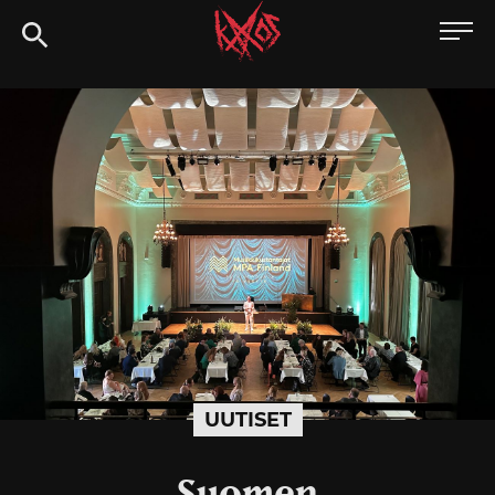
Siirry
Kaaoszine
suoraan
sisältöön
UUTISET