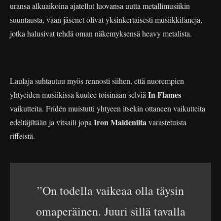
uransa alkuaikoina ajatellut luovansa uutta metallimusiikin
suuntausta, vaan jäsenet olivat yksinkertaisesti musiikkifaneja,
jotka halusivat tehdä oman näkemyksensä heavy metalista.
Laulaja suhtautuu myös rennosti siihen, että nuorempien
In Flames
yhtyeiden musiikissa kuulee toisinaan selviä
-
vaikutteita. Fridén muistutti yhtyeen itsekin ottaneen vaikutteita
Iron Maidenilta
edeltäjiltään ja vitsaili jopa
varastetuista
riffeistä.
”On todella vaikeaa olla täysin
omaperäinen. Juuri sillä tavalla