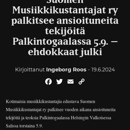
Suomen
Musiikkikustantajat ry
palkitsee ansioituneita
tekijöitä
Palkintogaalassa 5.9. –
ehdokkaat julki
Kirjoittanut
Ingeborg Roos
- 19.6.2024
Facebook
Twitter
Email
Copy
Link
Kotimaisia musiikkikustantajia edustava Suomen
Musiikkikustantajat ry palkitsee vuoden aikana ansioituneita
tekijöitä ja teoksia Palkintogaalassa Helsingin Valkoisessa
Salissa torstaina 5.9.