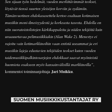
Sen sijaan työn hedelmät, vuoden merkittävimmät teokset,
löytävät tiensä suurten yleisöjen korviin ja sydämiin.
Tämänvuotinen ehdokasasettelu kertoo osaltaan kotimaisen
musiikin moni-ilmeisyydestä ja korkeasta tasosta. Ehdolla on
niin suoratoistolistojen kärkikappaleita ja niiden tekijöitä kuin
uraauurtavaa pelimusiikkiakin (Alan Wake 2). Menestys ei
rajoitu vain kotimarkkinoihin vaan entistä useammat ja eri
musiikin lajeja edustavien tekijöiden teokset kuten vuoden
taidemusiikkipalkintosarjojen ehdokkaat saavat myönteistä
huomiota osakseen myös kansainvälisillä markkinoilla”
,
Jari Muikku
kommentoi toiminnanjohtaja
.
SUOMEN MUSIIKKIKUSTANTAJAT RY