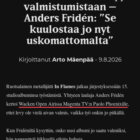
valmistumistaan –
Anders Fridén: ”Se
kuulostaa jo nyt
uskomattomalta”
Kirjoittanut
Arto Mäenpää
- 9.8.2026
In Flames
Ruotsalainen metallijätti
jatkaa järjestyksessään 15.
studioalbuminsa työstämistä. Yhtyeen laulaja Anders Fridén
kertoi
Wacken Open Airissa Magenta TV:n Paolo Phoenixille
,
ettei levy ole vielä aivan valmis, vaikka työ onkin jo pitkällä.
Kun Fridéniltä kysyttiin, onko uusi albumi jo saatu valmiiksi,
hän toppuutteli liikkeellä olleita huhuja.