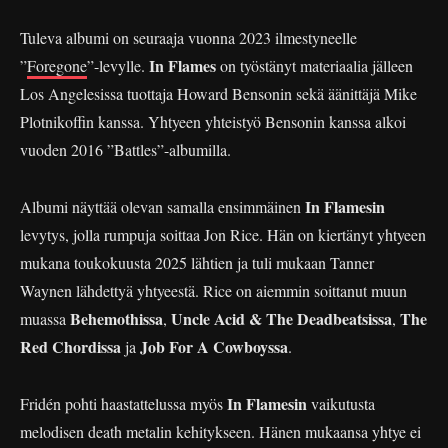
Tuleva albumi on seuraaja vuonna 2023 ilmestyneelle
In Flames
”
Foregone
”-levylle.
on työstänyt materiaalia jälleen
Los Angelesissa tuottaja Howard Bensonin sekä äänittäjä Mike
Plotnikoffin kanssa. Yhtyeen yhteistyö Bensonin kanssa alkoi
vuoden 2016 ”Battles”-albumilla.
In Flamesin
Albumi näyttää olevan samalla ensimmäinen
levytys, jolla rumpuja soittaa Jon Rice. Hän on kiertänyt yhtyeen
mukana toukokuusta 2025 lähtien ja tuli mukaan Tanner
Waynen lähdettyä yhtyeestä. Rice on aiemmin soittanut muun
Behemothissa
Uncle Acid & The Deadbeatsissa
The
muassa
,
,
Red Chordissa
Job For A Cowboyssa
ja
.
In Flamesin
Fridén pohti haastattelussa myös
vaikutusta
melodisen death metalin kehitykseen. Hänen mukaansa yhtye ei