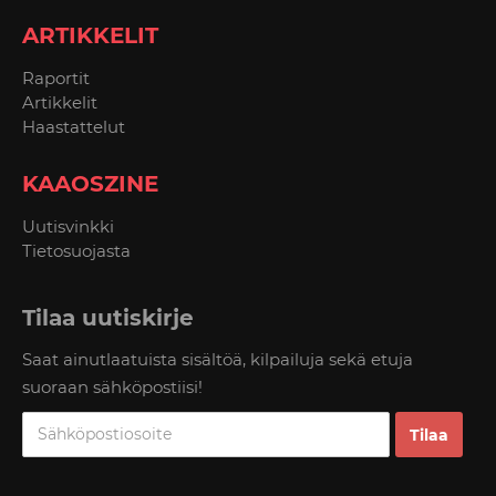
ARTIKKELIT
Raportit
Artikkelit
Haastattelut
KAAOSZINE
Uutisvinkki
Tietosuojasta
Tilaa uutiskirje
Saat ainutlaatuista sisältöä, kilpailuja sekä etuja
suoraan sähköpostiisi!