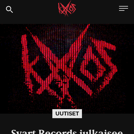
Siirry
Kaaoszine
suoraan
sisältöön
UUTISET