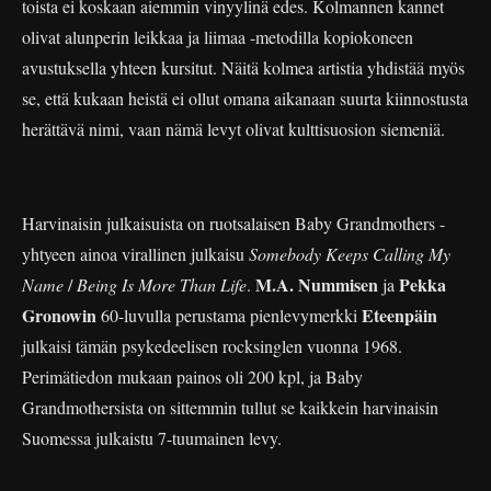
toista ei koskaan aiemmin vinyylinä edes. Kolmannen kannet
olivat alunperin leikkaa ja liimaa -metodilla kopiokoneen
avustuksella yhteen kursitut. Näitä kolmea artistia yhdistää myös
se, että kukaan heistä ei ollut omana aikanaan suurta kiinnostusta
herättävä nimi, vaan nämä levyt olivat kulttisuosion siemeniä.
Harvinaisin julkaisuista on ruotsalaisen Baby Grandmothers -
yhtyeen ainoa virallinen julkaisu
Somebody Keeps Calling My
M.A. Nummisen
Pekka
Name
/
Being Is More Than Life
.
ja
Gronowin
Eteenpäin
60-luvulla perustama pienlevymerkki
julkaisi tämän psykedeelisen rocksinglen vuonna 1968.
Perimätiedon mukaan painos oli 200 kpl, ja Baby
Grandmothersista on sittemmin tullut se kaikkein harvinaisin
Suomessa julkaistu 7-tuumainen levy.