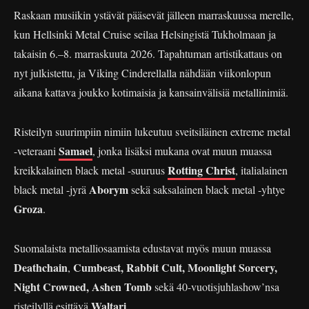
Raskaan musiikin ystävät pääsevät jälleen marraskuussa merelle,
kun Hellsinki Metal Cruise seilaa Helsingistä Tukholmaan ja
takaisin 6.–8. marraskuuta 2026. Tapahtuman artistikattaus on
nyt julkistettu, ja Viking Cinderellalla nähdään viikonlopun
aikana kattava joukko kotimaisia ja kansainvälisiä metallinimiä.
Risteilyn suurimpiin nimiin lukeutuu sveitsiläinen extreme metal
Samael
-veteraani
, jonka lisäksi mukana ovat muun muassa
Rotting Christ
kreikkalainen black metal -suuruus
, italialainen
Aborym
black metal -jyrä
sekä saksalainen black metal -yhtye
Groza
.
Suomalaista metalliosaamista edustavat myös muun muassa
Deathchain
Cumbeast, Rabbit Cult, Moonlight Sorcery,
,
Night Crowned, Ashen Tomb
sekä 40-vuotisjuhlashow’nsa
Waltari
risteilyllä esittävä
.