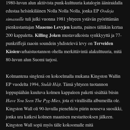
1980-luvun alun aktiivista punk-kulttuuria katalogin ääniraidalla
edustaa helsinkiläinen Nolla Nolla Nolla, jonka EP
Oodeja
simasuille
tuli julki vuonna 1981 yhtyeen ystävän pyörittämän
Maaemo Levyjen
pienkustantajan
kautta, painos tälläkin kertaa
Killing Joken
200 kappaletta.
mustavalkoista synkkyyttä ja 77-
Terveiden
punkriffejä raaoin soundein yhdistelevä levy on
Käsien
varhaistuotannon ohella merkittävintä alakulttuuria, mitä
80-luvun alun Suomi tarjosi.
Kolmantena singlenä on kokoelmalla mukana Kingston Wallin
EP vuodelta 1994,
Stuldt Håjt
. Tämä yhtyeen tuotannon
loppupäähän kuuluva kolmen kappaleen paketti sisältää biisin
Have You Seen The Pyg-Mies
, jota ei virallisilla albumeilla ole.
Kingston Wall oli 90-luvulla pienehkön piirin nouseva suosikki,
jonka ura katkesi kolmen maanisen mestariteoksen jälkeen.
Kingston Wall sopii myös tälle kokoomalle mitä