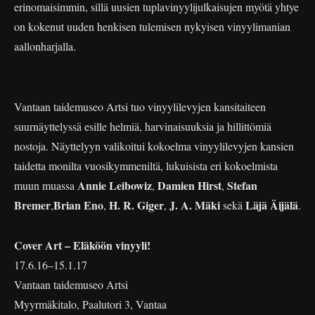
erinomaisimmin, sillä uusien tuplavinyylijulkaisujen myötä yhtye
on kokenut uuden henkisen tulemisen nykyisen vinyylimanian
aallonharjalla.
Vantaan taidemuseo Artsi tuo vinyylilevyjen kansitaiteen
suurnäyttelyssä esille helmiä, harvinaisuuksia ja hillittömiä
nostoja. Näyttelyyn valikoitui kokoelma vinyylilevyjen kansien
taidetta monilta vuosikymmeniltä, lukuisista eri kokoelmista
Annie Leibowiz
Damien Hirst
Stefan
muun muassa
,
,
Bremer
Brian Eno
H. R. Giger
J. A. Mäki
Läjä Äijälä
,
,
,
sekä
.
Cover Art – Eläköön vinyyli!
17.6.16–15.1.17
Vantaan taidemuseo Artsi
Myyrmäkitalo, Paalutori 3, Vantaa