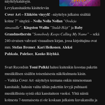
näyttelykatalogin.
Levykansitaidetta käsittelevän
Cover Art – Eläköön vinyyli!
–näyttelyn julkaisu sisältää
Nolla Nolla Nollan
kolme 7” singleä –
”
Oodeja
Kingston Wallin
Baby
simasuille”
,
”
Stuldt Håjt”
ja
Grandmothersin
”
Somebody Keeps Calling My Name”
– sekä
240-sivuisen vahvasti visuaalisen kirjan, jossa kirjoittajina ovat
Stefan Bremer
Kari Heikonen
Aleksi
mm.
,
,
Pahkala
Paleface
Kauko Röyhkä
,
,
.
Tomi Pulkki
Svart Recordsin
halusi kuitenkin koostaa paketin
musiikillisen sisällön toisenlaisesta näkökulmasta käsin.
– Vaikka Cover Art -näyttelyn teemana onkin nimenomaan
kansitaide, halusin valita tähän pakettiin levyjä puhtaasti
musiikillisista syistä eikä kansitaiteen vuoksi. Yhtä näistä
kolmesta 7-tuumaisesta ei ole koskaan julkaistu kuvakansilla ja