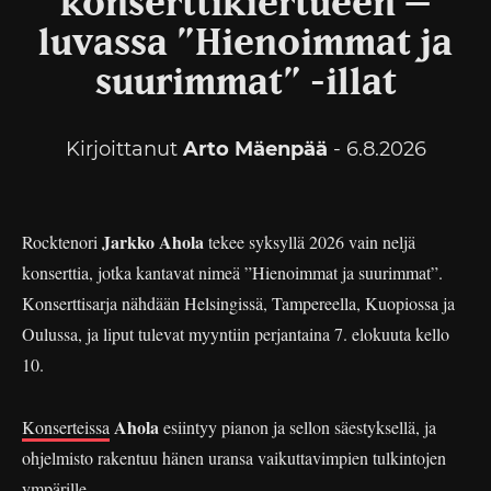
konserttikiertueen –
luvassa ”Hienoimmat ja
suurimmat” -illat
Kirjoittanut
Arto Mäenpää
- 6.8.2026
Jarkko Ahola
Rocktenori
tekee syksyllä 2026 vain neljä
konserttia, jotka kantavat nimeä ”Hienoimmat ja suurimmat”.
Konserttisarja nähdään Helsingissä, Tampereella, Kuopiossa ja
Oulussa, ja liput tulevat myyntiin perjantaina 7. elokuuta kello
10.
Ahola
Konserteissa
esiintyy pianon ja sellon säestyksellä, ja
ohjelmisto rakentuu hänen uransa vaikuttavimpien tulkintojen
ympärille.