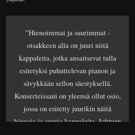
”Hienoimmat ja suurimmat -
otsakkeen alla on juuri niitä
kappaleita, jotka ansaitsevat tulla
esitetyksi puhuttelevan pianon ja
sävykkään sellon säestyksellä.
Konserteissani on yleensä ollut osio,
jossa on esitetty juurikin näitä
hienoja ja suuria kappaleita. Johtuen
konserttien aiemmasta luonteesta,