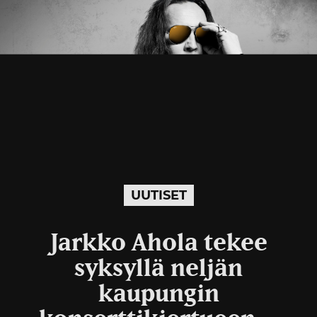
UUTISET
Jarkko Ahola tekee
syksyllä neljän
kaupungin