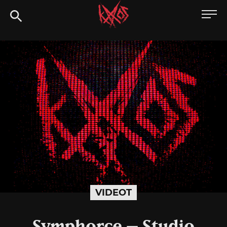
Siirry
Kaaoszine
suoraan
sisältöön
VIDEOT