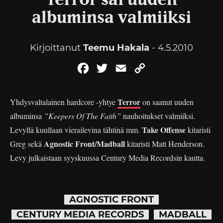
Terror sai uuden
albuminsa valmiiksi
Kirjoittanut
Teemu Hakala
- 4.5.2010
Facebook
Twitter
Email
Copy
Link
Terror
Yhdysvaltalainen hardcore -yhtye
on saanut uuden
albuminsa
”Keepers Of The Faith”
nauhoitukset valmiiksi.
Take Offense
Levyllä kuullaan vierailevina tähtinä mm.
kitaristi
Agnostic Front/Madball
Greg sekä
kitaristi Matt Henderson.
Levy julkaistaan syyskuussa Century Media Recordsin kautta.
AGNOSTIC FRONT
CENTURY MEDIA RECORDS
MADBALL