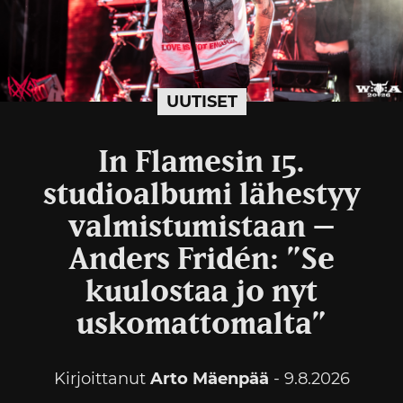
UUTISET
In Flamesin 15.
studioalbumi lähestyy
valmistumistaan –
Anders Fridén: ”Se
kuulostaa jo nyt
uskomattomalta”
Kirjoittanut
Arto Mäenpää
- 9.8.2026