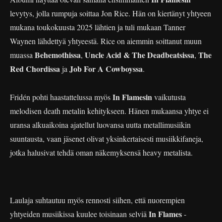
levytys, jolla rumpuja soittaa Jon Rice. Hän on kiertänyt yhtyeen
mukana toukokuusta 2025 lähtien ja tuli mukaan Tanner
Waynen lähdettyä yhtyeestä. Rice on aiemmin soittanut muun
Behemothissa
Uncle Acid & The Deadbeatsissa
The
muassa
,
,
Red Chordissa
Job For A Cowboyssa
ja
.
In Flamesin
Fridén pohti haastattelussa myös
vaikutusta
melodisen death metalin kehitykseen. Hänen mukaansa yhtye ei
uransa alkuaikoina ajatellut luovansa uutta metallimusiikin
suuntausta, vaan jäsenet olivat yksinkertaisesti musiikkifaneja,
jotka halusivat tehdä oman näkemyksensä heavy metalista.
Laulaja suhtautuu myös rennosti siihen, että nuorempien
In Flames
yhtyeiden musiikissa kuulee toisinaan selviä
-