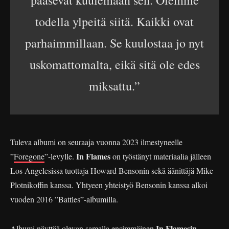
pääsevät kuulemaan sen. Olemme
todella ylpeitä siitä. Kaikki ovat
parhaimmillaan. Se kuulostaa jo nyt
uskomattomalta, eikä sitä ole edes
miksattu.”
Tuleva albumi on seuraaja vuonna 2023 ilmestyneelle
In Flames
”
Foregone
”-levylle.
on työstänyt materiaalia jälleen
Los Angelesissa tuottaja Howard Bensonin sekä äänittäjä Mike
Plotnikoffin kanssa. Yhtyeen yhteistyö Bensonin kanssa alkoi
vuoden 2016 ”Battles”-albumilla.
In Flamesin
Albumi näyttää olevan samalla ensimmäinen