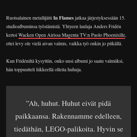
In Flames
Ruotsalainen metallijätti
jatkaa järjestyksessään 15.
studioalbuminsa työstämistä. Yhtyeen laulaja Anders Fridén
kertoi
Wacken Open Airissa Magenta TV:n Paolo Phoenixille
,
ettei levy ole vielä aivan valmis, vaikka työ onkin jo pitkällä.
Kun Fridéniltä kysyttiin, onko uusi albumi jo saatu valmiiksi,
hän toppuutteli liikkeellä olleita huhuja.
”Ah, huhut. Huhut eivät pidä
paikkaansa. Rakennamme edelleen,
tiedäthän, LEGO-palikoita. Hyvin se