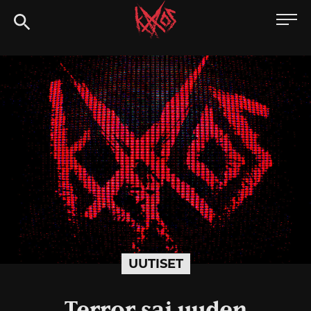
Siirry
Kaaoszine
suoraan
sisältöön
UUTISET