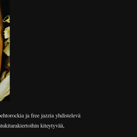
oehtorockia ja free jazzia yhdistelevä
ukitarakiertoihin kiteytyvää,