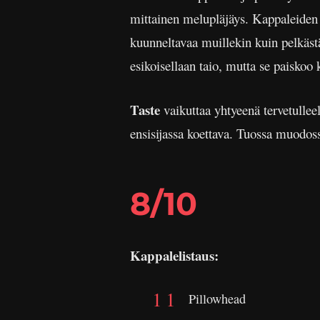
mittainen melupläjäys. Kappaleiden vä
kuunneltavaa muillekin kuin pelkästä
esikoisellaan taio, mutta se paiskoo 
Taste
vaikuttaa yhtyeenä tervetulle
ensisijassa koettava. Tuossa muodoss
8/10
Kappalelistaus:
Pillowhead