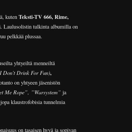
Teksti-TV 666, Rime,
iä, kuten
 Laulusolistin tulkinta albumilla on
ruu pelkkää plussaa.
seilta yhtyeiltä menneiltä
,
I Don’t Drink For Fun)
tanto on yhtyeen jäsenistön
t Me Rope”,
”Warsystem”
ja
 jopa klaustrofobisia tunnelmia
naisuus on tasaisen hyvä ja sopivan