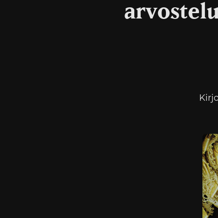
arvostelu
Kirj