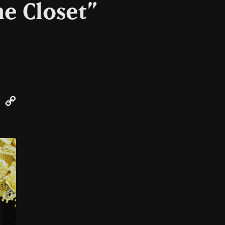
he Closet”
k
er
Email
Copy
Link