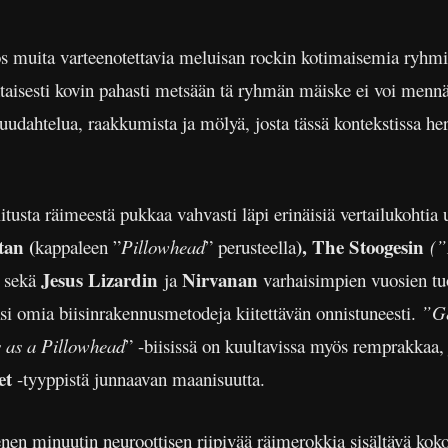
s muita varteenotettavia meluisan rockin kotimaisemia ryhm
taisesti kovin pahasti metsään tä ryhmän mäiske ei voi mennä.
uudahtelua, raakkumista ja mölyä, josta tässä kontekstissa he
tusta räimeestä pukkaa vahvasti läpi erinäisiä vertailukohtia u
tan (
), The Stoogesin
kappaleen ”
Pillowhead
” perusteella
(”
Jesus Lizardin
Nirvanan
) sekä
ja
varhaisimpien vuosien tuo
ksi omia biisinrakennusmetodeja kiitettävän onnistuneesti.
”Ge
 as a Pillowhead
” -biisissä on kuultavissa myös remprakkaa,
et
-tyyppistä junnaavan maanisuutta.
n minuutin neuroottisen riipivää räimerokkia sisältävä koko