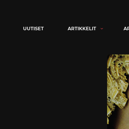
Siirry
suoraan
sisältöön
UUTISET
ARTIKKELIT
A