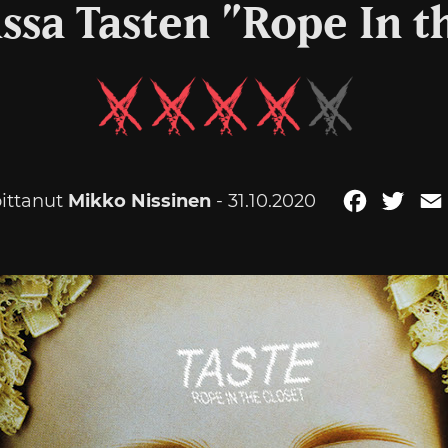
ssa Tasten ”Rope In t
oittanut
Mikko Nissinen
- 31.10.2020
Faceboo
Twitt