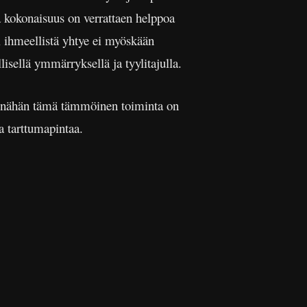
tä kokonaisuus on verrattaen helppoa
i ihmeellistä yhtye ei myöskään
lisellä ymmärryksellä ja tyylitajulla.
ivenähän tämä tämmöinen toiminta on
a tarttumapintaa.