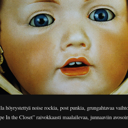
eilla höyrystettyä noise rockia, post punkia, grungahtavaa vaiht
 In the Closet” raivokkaasti maalailevaa, junnaaviin avosoint