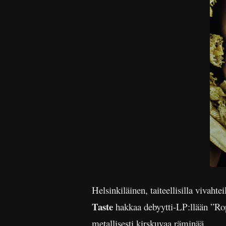
Helsinkiläinen, taiteellisilla vivaht
Taste
hakkaa debyytti-LP:llään ”Rope
metallisesti kirskuvaa räminää.