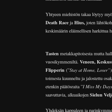
Yhtyeen miehistön takaa löytyy myö
Death Race
Hius,
ja
joten lähtökoh
keskimäärin eläimellisen harkittua h
Tasten
metakkapitoisesta mutta halli
Veneen, Keskus
vuosikymmeniltä.
Flipperin
(”
Stay at Home, Loser”
toimesta kuunneltu ja jalostettu osa
etenkin päätösraita ”
I Miss My Days
Sielun Velj
saavuttavia, alkuaikojen
Yhdeksän kappaleen ja parinkymmene