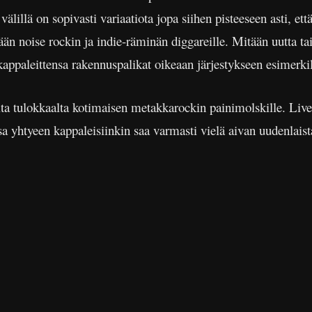
lillä on sopivasti variaatiota jopa siihen pisteeseen asti, et
än noise rockin ja indie-räminän diggareille. Mitään uutta ta
kappaleittensa rakennuspalikat oikeaan järjestykseen esimerkil
elta tulokkaalta kotimaisen metakkarockin painimolskille. L
a yhtyeen kappaleisiinkin saa varmasti vielä aivan uudenlaist