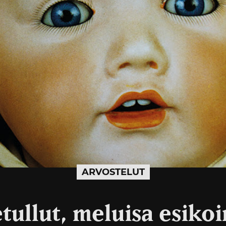
ARVOSTELUT
tullut, meluisa esiko