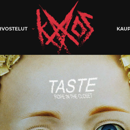
Kaaoszine
RVOSTELUT
KAU