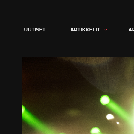
Siirry
suoraan
sisältöön
UUTISET
ARTIKKELIT
A