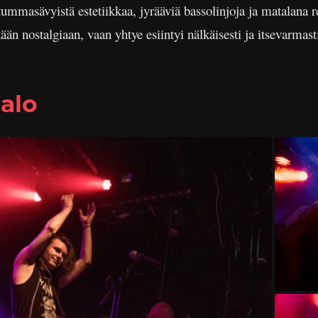
mmasävyistä estetiikkaa, jyrääviä bassolinjoja ja matalana re
än nostalgiaan, vaan yhtye esiintyi nälkäisesti ja itsevarmasti
alo