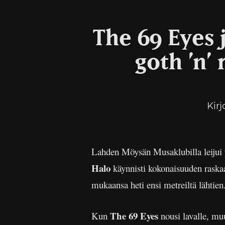
The 69 Eyes 
goth ’n’
Kirj
Lahden Möysän Musaklubilla leijui p
Halo
käynnisti kokonaisuuden raskaal
mukaansa heti ensi metreiltä lähtien
The 69 Eyes
Kun
nousi lavalle, muu