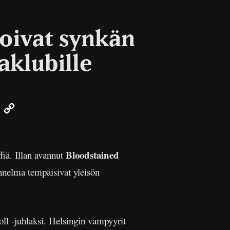
toivat synkän
aklubille
er
Email
Copy
Link
Bloodstained
iä. Illan avannut
unnelma tempaisivat yleisön
roll -juhlaksi. Helsingin vampyyrit