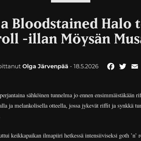
ja Bloodstained Halo 
 roll -illan Möysän Mus
oittanut
Olga Järvenpää
- 18.5.2026
Facebook
Twitt
erjantaina sähköinen tunnelma jo ennen ensimmäistäkään riff
la ja melankolisella otteella, jossa jykevät riffit ja synkkä t
.
ttui keikkapaikan ilmapiiri hetkessä intensiiviseksi goth ’n’ 