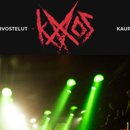
Kaaoszine
RVOSTELUT
KAU