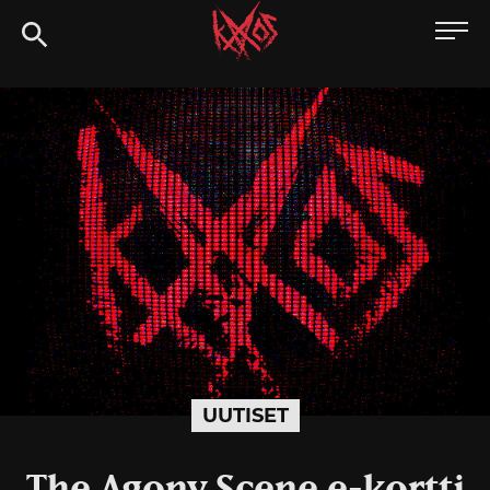
Siirry
Kaaoszine
suoraan
sisältöön
UUTISET