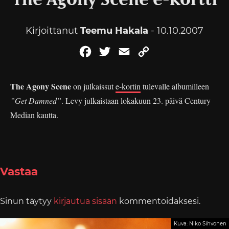
The Agony Scene e-kortti
Kirjoittanut
Teemu Hakala
- 10.10.2007
Facebook
Twitter
Email
Copy
Link
The Agony Scene
on julkaissut
e-kortin
tulevalle albumilleen
”Get Damned”
. Levy julkaistaan lokakuun 23. päivä Century
Median kautta.
Vastaa
Sinun täytyy
kirjautua sisään
kommentoidaksesi.
Kuva: Niko Sihvonen