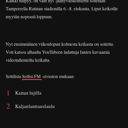
Kaikki häipyy, on vain nyt -jäähyväiskonsertit soitetaan
Tampereella Ratinan stadionilla 6.–8. elokuuta. Liput keikoille
myytiin nopeasti loppuun.
Nyt ensimmäinen viikonlopun kolmesta keikasta on soitettu.
Voit katsoa alhaalta YouTubeen ladattuja fanien kuvaamia
videotallenteilta keikalta.
Settilista
Setlist.FM
-sivuston mukaan:
Kamat lujilla
Kaljanlanttauslaulu
Teen sinusta muusia