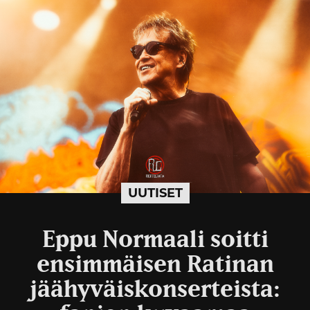
UUTISET
Eppu Normaali soitti
ensimmäisen Ratinan
jäähyväiskonserteista: