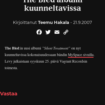
The Bled albumi
kuunneltavissa
Kirjoittanut
Teemu Hakala
- 21.9.2007
Facebook
Twitter
Email
Copy
Link
The Bled
:in uusi albumi
”Silent Treatment”
on nyt
kuunneltavissa kokonaisuudessaan bändin
MySpace sivuilla
.
Levy julkaistaan syyskuun 25. päivä Vagrant Recordsin
toimesta.
Vastaa