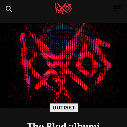
Siirry
Kaaoszine
suoraan
sisältöön
UUTISET