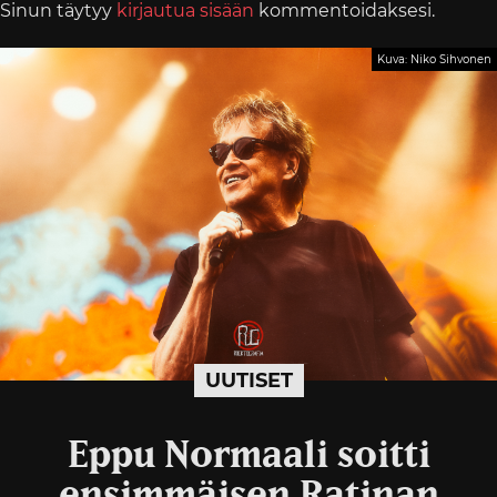
Sinun täytyy
kirjautua sisään
kommentoidaksesi.
Kuva: Niko Sihvonen
UUTISET
Eppu Normaali soitti
ensimmäisen Ratinan