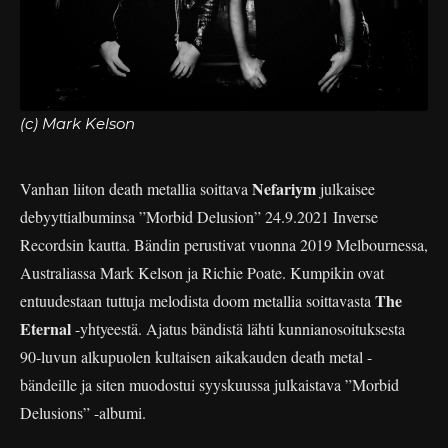
(c) Mark Kelson
Nefariym
Vanhan liiton death metallia soittava
julkaisee
debyyttialbuminsa ”Morbid Delusion” 24.9.2021 Inverse
Recordsin kautta. Bändin perustivat vuonna 2019 Melbournessa,
Australiassa Mark Kelson ja Richie Poate. Kumpikin ovat
The
entuudestaan tuttuja melodista doom metallia soittavasta
Eternal
-yhtyeestä. Ajatus bändistä lähti kunnianosoituksesta
90-luvun alkupuolen kultaisen aikakauden death metal -
bändeille ja siten muodostui syyskuussa julkaistava ”Morbid
Delusions” -albumi.