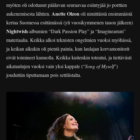
myöten oli odottanut päälavan seuraavaa esiintyjää jo porttien
Anette Olzon
aukenemisesta lähtien.
oli nimittäistä ensimmäistä
kertaa Suomessa esittämässä (yli vuosikymmenen tauon jälkeen)
Nightwish
-albumien “Dark Passion Play” ja “Imaginearum”
materiaalia. Keikka alkoi teknisten ongelmien vuoksi myöhässä,
ja keikan alkukin oli pientä painia, kun laulajan korvamonitorit
eivät toimineet kunnolla. Keikka kuitenkin toteutui, ja tiettävästi
aikataulujen vuoksi vain yksi kappale (“
Song of Myself
”)
jouduttiin tiputtamaan pois settilistalta.