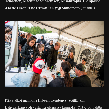
Tendency
Machinae Supremacy
Misantropia
Illdisposed
,
,
,
,
Anette Olzon
The Crown
Ryoji Shinomoto
,
ja
(lauantai).
Inborn Tendency
Päivä alkoi mainiolla
-setillä, kun
festivaalikansa oli vasta heräilemässä kunnolla. Yhtye oli valittu