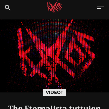
Siirry
Kaaoszine
suoraan
sisältöön
VIDEOT