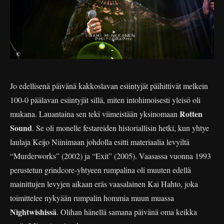
Jo edellisenä päivänä kakkoslavan esiintyjät päihittivät melkein
100-0 päälavan esiintyjät sillä, miten intohimoisesti yleisö oli
Rotten
mukana. Lauantaina sen teki viimeistään yksinomaan
Sound
. Se oli monelle festareiden historiallisin hetki, kun yhtye
laulaja Keijo Niinimaan johdolla esitti materiaalia levyiltä
“Murderworks” (2002) ja “Exit” (2005). Vaasassa vuonna 1993
perustetun grindcore-yhtyeen rumpalina oli muuten edellä
mainittujen levyjen aikaan eräs vaasalainen Kai Hahto, joka
toimittelee nykyään rumpalin hommia muun muassa
Nightwishissä
. Olihan hänellä samana päivänä oma keikka