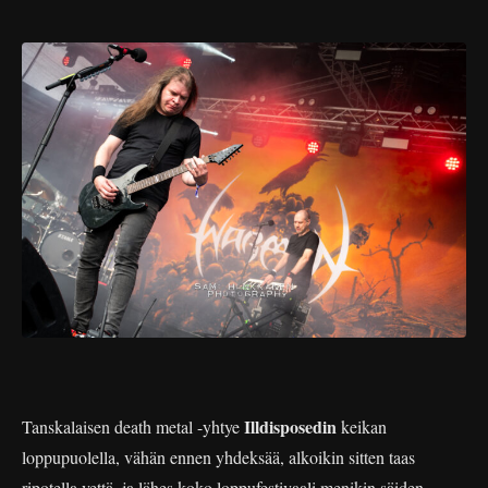
Illdisposedin
Tanskalaisen death metal -yhtye
keikan
loppupuolella, vähän ennen yhdeksää, alkoikin sitten taas
ripotella vettä, ja lähes koko loppufestivaali menikin säiden