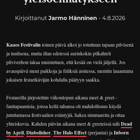
Kirjoittanut
Jarmo Hänninen
- 4.8.2026
Kaaos Festivalin
toinen päivä alkoi jo totuttuun tapaan pilvisenä
ja tuulisena, mutta illan edetessä aurinkokin pilkahteli
pilviverhon takaa muistuttaen, että kesää on vielä jäljellä. Jos
avauspäivä meni paikkoja ja fiiliksiä aistiessa, mentiin lauantaina
jokaisen festarikävijän kohdalla päätyyn saakka.
Festareilla järjestettiin viikonlopun aikana meet & greet -
fanitapaamisia, joissa kellä tahansa oli mahdollisuus käydä
jututtamassa festivaalien esiintyjiä, hakea nimmareita ja ottaa
Dead
yhteiskuvia. Kahden päivän aikana meet & greeteissä näh
by April
Diabolisher
The Halo Effect
Inborn
,
,
(perjantai) ja