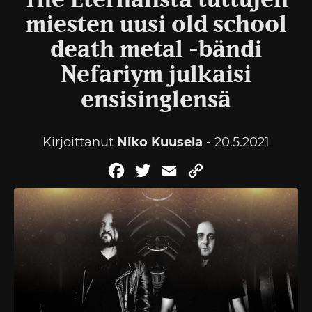
The Eternalista tuttujen
miesten uusi old school
death metal -bändi
Nefariym julkaisi
ensisinglensä
Kirjoittanut
Niko Kuusela
- 20.5.2021
Facebook
Twitter
Email
Copy
Link