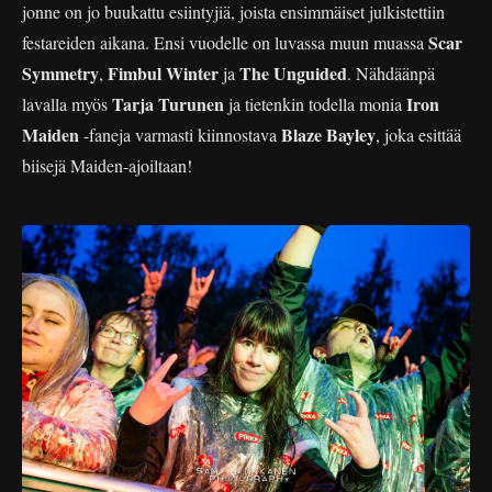
jonne on jo buukattu esiintyjiä, joista ensimmäiset julkistettiin
Scar
festareiden aikana. Ensi vuodelle on luvassa muun muassa
Symmetry
Fimbul Winter
The Unguided
,
ja
. Nähdäänpä
Tarja Turunen
Iron
lavalla myös
ja tietenkin todella monia
Maiden
Blaze Bayley
-faneja varmasti kiinnostava
, joka esittää
biisejä Maiden-ajoiltaan!