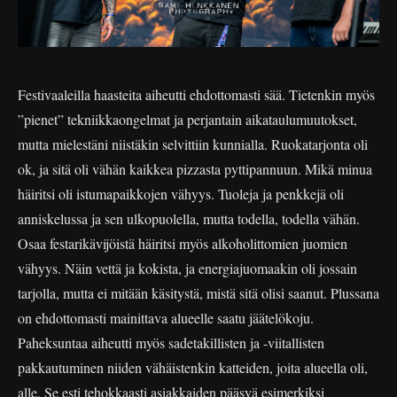
Festivaaleilla haasteita aiheutti ehdottomasti sää. Tietenkin myös
”pienet” tekniikkaongelmat ja perjantain aikataulumuutokset,
mutta mielestäni niistäkin selvittiin kunnialla. Ruokatarjonta oli
ok, ja sitä oli vähän kaikkea pizzasta pyttipannuun. Mikä minua
häiritsi oli istumapaikkojen vähyys. Tuoleja ja penkkejä oli
anniskelussa ja sen ulkopuolella, mutta todella, todella vähän.
Osaa festarikävijöistä häiritsi myös alkoholittomien juomien
vähyys. Näin vettä ja kokista, ja energiajuomaakin oli jossain
tarjolla, mutta ei mitään käsitystä, mistä sitä olisi saanut. Plussana
on ehdottomasti mainittava alueelle saatu jäätelökoju.
Paheksuntaa aiheutti myös sadetakillisten ja -viitallisten
pakkautuminen niiden vähäistenkin katteiden, joita alueella oli,
alle. Se esti tehokkaasti asiakkaiden pääsyä esimerkiksi