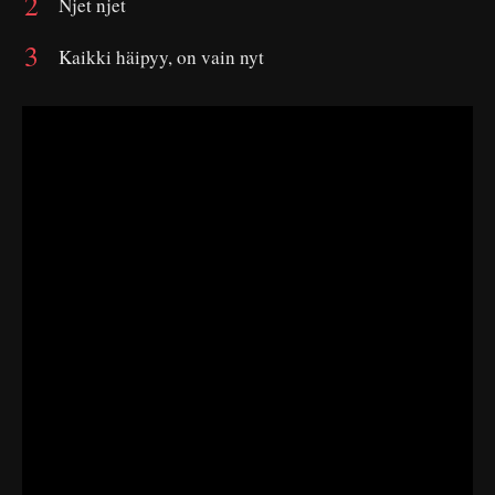
Njet njet
Kaikki häipyy, on vain nyt