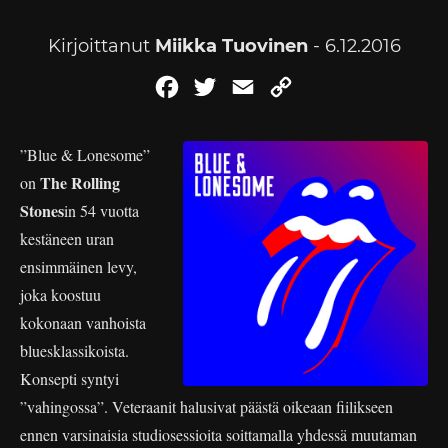
Kirjoittanut
Miikka Tuovinen
- 6.12.2016
Facebook
Twitter
Email
Copy
Link
”Blue & Lonesome”
The Rolling
on
Stones
in 54 vuotta
kestäneen uran
ensimmäinen levy,
joka koostuu
kokonaan vanhoista
bluesklassikoista.
Konsepti syntyi
”vahingossa”. Veteraanit halusivat päästä oikeaan fiilikseen
ennen varsinaisia studiosessioita soittamalla yhdessä muutaman