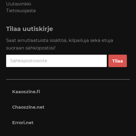
Uutisvinkki
Tietosuojasta
Tilaa uutiskirje
Saat ainutlaatuista sisältöä, kilpailuja sekä etuja
suoraan sähköpostiisi!
Kaaoszine.fi
Chaoszine.net
Errori.net