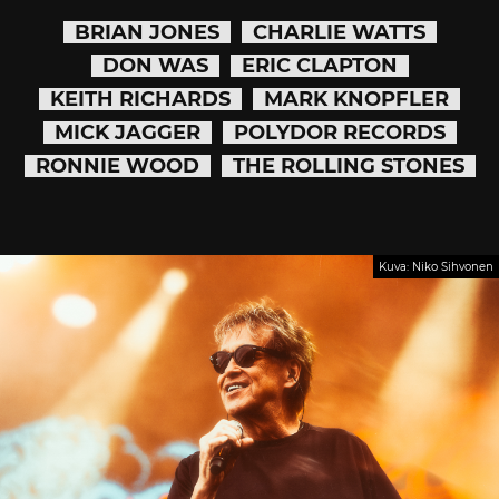
BRIAN JONES
CHARLIE WATTS
DON WAS
ERIC CLAPTON
KEITH RICHARDS
MARK KNOPFLER
MICK JAGGER
POLYDOR RECORDS
RONNIE WOOD
THE ROLLING STONES
Kuva: Niko Sihvonen