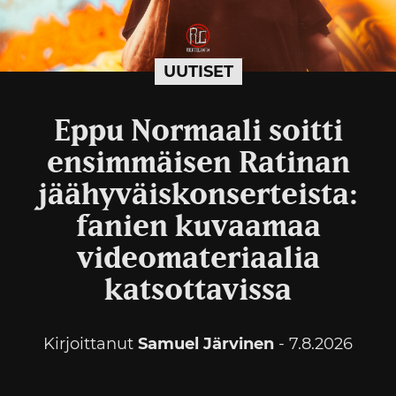
UUTISET
Eppu Normaali soitti
ensimmäisen Ratinan
jäähyväiskonserteista:
fanien kuvaamaa
videomateriaalia
katsottavissa
Kirjoittanut
Samuel Järvinen
- 7.8.2026