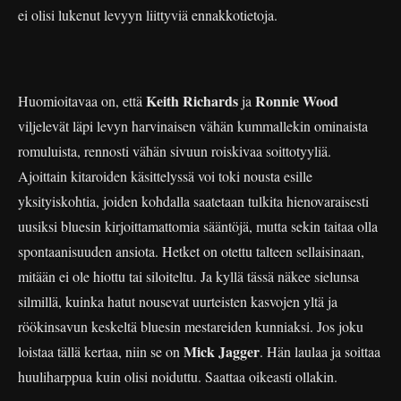
ei olisi lukenut levyyn liittyviä ennakkotietoja.
Keith Richards
Ronnie Wood
Huomioitavaa on, että
ja
viljelevät läpi levyn harvinaisen vähän kummallekin ominaista
romuluista, rennosti vähän sivuun roiskivaa soittotyyliä.
Ajoittain kitaroiden käsittelyssä voi toki nousta esille
yksityiskohtia, joiden kohdalla saatetaan tulkita hienovaraisesti
uusiksi bluesin kirjoittamattomia sääntöjä, mutta sekin taitaa olla
spontaanisuuden ansiota. Hetket on otettu talteen sellaisinaan,
mitään ei ole hiottu tai siloiteltu. Ja kyllä tässä näkee sielunsa
silmillä, kuinka hatut nousevat uurteisten kasvojen yltä ja
röökinsavun keskeltä bluesin mestareiden kunniaksi. Jos joku
Mick Jagger
loistaa tällä kertaa, niin se on
. Hän laulaa ja soittaa
huuliharppua kuin olisi noiduttu. Saattaa oikeasti ollakin.