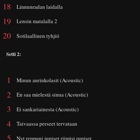
Linnunradan laidalla
Lensin matalalla 2
Sotilaallinen tyhjiö
Setti 2:
Minun aurinkolasit (Acoustic)
En saa mielestä sinua (Acoustic)
Ei sankariainesta (Acoustic)
Taivaassa perseet tervataan
Nyt reppuni jupiset riimisi rupiset