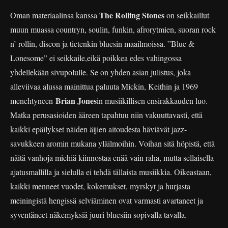
The Rolling Stones
Oman materiaalinsa kanssa
on seikkaillut
muun muassa countryn, soulin, funkin, afrorytmien, suoran rock
n’ rollin, discon ja tietenkin bluesin maailmoissa. ”Blue &
Lonesome” ei seikkaile,eikä poikkea edes vahingossa
yhdellekään sivupolulle. Se on yhden asian julistus, joka
alleviivaa alussa mainittua paluuta Mickin, Keithin ja 1969
Brian Jones
menehtyneen
in musiikillisen ensirakkauden luo.
Matka perusasioiden ääreen tapahtuu niin vakuuttavasti, että
kaikki epäilykset näiden äijien aitoudesta häviävät jazz-
savukkeen aromin mukana yläilmoihin. Voihan sitä höpistä, että
näitä vanhoja miehiä kiinnostaa enää vain raha, mutta sellaisella
ajatusmallilla ja sielulla ei tehdä tällaista musiikkia. Oikeastaan,
kaikki menneet vuodet, kokemukset, myrskyt ja hurjasta
meiningistä hengissä selviäminen ovat varmasti avartaneet ja
syventäneet näkemyksiä juuri bluesiin sopivalla tavalla.