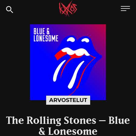
Siirry
Kaaoszine
suoraan
sisältöön
ARVOSTELUT
The Rolling Stones – Blue
& Lonesome