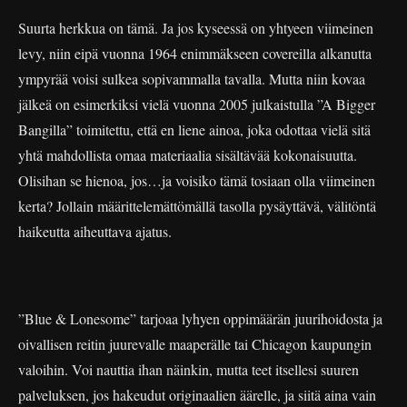
Suurta herkkua on tämä. Ja jos kyseessä on yhtyeen viimeinen
levy, niin eipä vuonna 1964 enimmäkseen covereilla alkanutta
ympyrää voisi sulkea sopivammalla tavalla. Mutta niin kovaa
jälkeä on esimerkiksi vielä vuonna 2005 julkaistulla ”A Bigger
Bangilla” toimitettu, että en liene ainoa, joka odottaa vielä sitä
yhtä mahdollista omaa materiaalia sisältävää kokonaisuutta.
Olisihan se hienoa, jos…ja voisiko tämä tosiaan olla viimeinen
kerta? Jollain määrittelemättömällä tasolla pysäyttävä, välitöntä
haikeutta aiheuttava ajatus.
”Blue & Lonesome” tarjoaa lyhyen oppimäärän juurihoidosta ja
oivallisen reitin juurevalle maaperälle tai Chicagon kaupungin
valoihin. Voi nauttia ihan näinkin, mutta teet itsellesi suuren
palveluksen, jos hakeudut originaalien äärelle, ja siitä aina vain