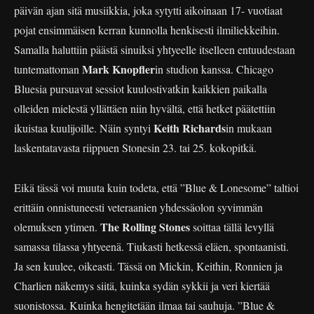
päivän ajan sitä musiikkia, joka sytytti aikoinaan 17- vuotiaat
pojat ensimmäisen kerran kunnolla henkisesti ilmiliekkeihin.
Samalla haluttiin päästä sinuiksi yhtyeelle itselleen entuudestaan
Mark Knopfler
tuntemattoman
in studion kanssa. Chicago
Bluesia pursuavat sessiot kuulostivatkin kaikkien paikalla
olleiden mielestä yllättäen niin hyvältä, että hetket päätettiin
Keith Richards
ikuistaa kuulijoille. Näin syntyi
in mukaan
laskentatavasta riippuen Stonesin 23. tai 25. kokopitkä.
Eikä tässä voi muuta kuin todeta, että ”Blue & Lonesome” taltioi
erittäin onnistuneesti veteraanien yhdessäolon syvimmän
The Rolling Stones
olemuksen ytimen.
soittaa tällä levyllä
samassa tilassa yhtyeenä. Tiukasti hetkessä eläen, spontaanisti.
Ja sen kuulee, oikeasti. Tässä on Mickin, Keithin, Ronnien ja
Charlien näkemys siitä, kuinka sydän sykkii ja veri kiertää
suonistossa. Kuinka hengitetään ilmaa tai sauhuja. ”Blue &