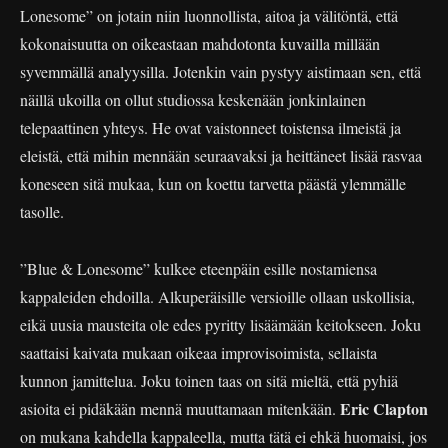
Lonesome” on jotain niin luonnollista, aitoa ja välitöntä, että
kokonaisuutta on oikeastaan mahdotonta kuvailla millään
syvemmällä analyysilla. Jotenkin vain pystyy aistimaan sen, että
näillä ukoilla on ollut studiossa keskenään jonkinlainen
telepaattinen yhteys. He ovat vaistonneet toistensa ilmeistä ja
eleistä, että mihin mennään seuraavaksi ja heittäneet lisää rasvaa
koneseen sitä mukaa, kun on koettu tarvetta päästä ylemmälle
tasolle.
”Blue & Lonesome” kulkee eteenpäin esille nostamiensa
kappaleiden ehdoilla. Alkuperäisille versioille ollaan uskollisia,
eikä uusia mausteita ole edes pyritty lisäämään keitokseen. Joku
saattaisi kaivata mukaan oikeaa improvisoimista, sellaista
kunnon jamittelua. Joku toinen taas on sitä mieltä, että pyhiä
Eric Clapton
asioita ei pidäkään mennä muuttamaan mitenkään.
on mukana kahdella kappaleella, mutta tätä ei ehkä huomaisi, jos