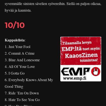
syvemmälle sinisten sävelien syövereihin. Siellä on paljon oikeaa,
hyvää ja kaunista.
10/10
Kappalelista
:
1. Just Your Fool
2. Commit A Crime
3. Blue And Lonesome
4. All Of Your Love
5. I Gotta Go
6. Everybody Knows About My
Good Thing
7. Ride ’Em On Down
8. Hate To See You Go