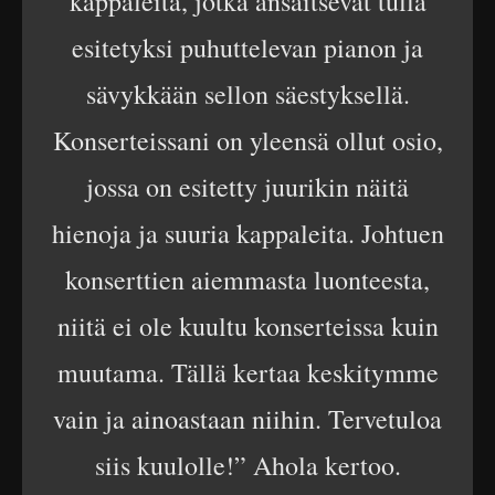
kappaleita, jotka ansaitsevat tulla
esitetyksi puhuttelevan pianon ja
sävykkään sellon säestyksellä.
Konserteissani on yleensä ollut osio,
jossa on esitetty juurikin näitä
hienoja ja suuria kappaleita. Johtuen
konserttien aiemmasta luonteesta,
niitä ei ole kuultu konserteissa kuin
muutama. Tällä kertaa keskitymme
vain ja ainoastaan niihin. Tervetuloa
siis kuulolle!” Ahola kertoo.