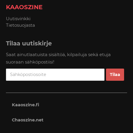
KAAOSZINE
Uutisvinkki
Tietosuojasta
Tilaa uutiskirje
Saat ainutlaatuista sisältöä, kilpailuja sekä etuja
suoraan sähköpostiisi!
Kaaoszine.fi
Chaoszine.net