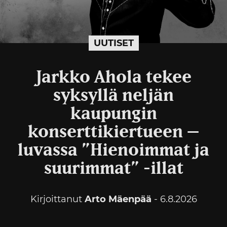
UUTISET
Jarkko Ahola tekee
syksyllä neljän
kaupungin
konserttikiertueen –
luvassa ”Hienoimmat ja
suurimmat” -illat
Kirjoittanut
Arto Mäenpää
- 6.8.2026