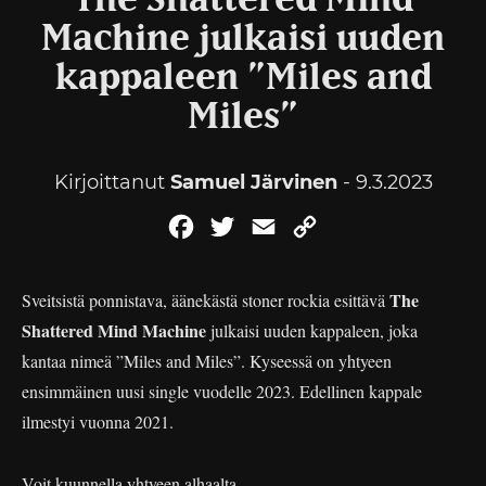
The Shattered Mind
Machine julkaisi uuden
kappaleen ”Miles and
Miles”
Kirjoittanut
Samuel Järvinen
- 9.3.2023
Facebook
Twitter
Email
Copy
Link
The
Sveitsistä ponnistava, äänekästä stoner rockia esittävä
Shattered Mind Machine
julkaisi uuden kappaleen, joka
kantaa nimeä ”Miles and Miles”. Kyseessä on yhtyeen
ensimmäinen uusi single vuodelle 2023. Edellinen kappale
ilmestyi vuonna 2021.
Voit kuunnella yhtyeen alhaalta.