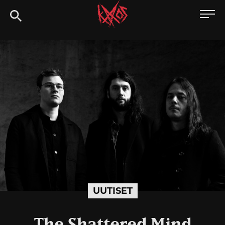
Siirry
Kaaoszine
suoraan
sisältöön
UUTISET