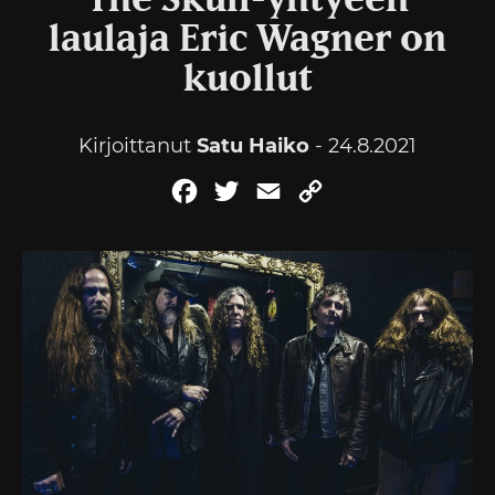
The Skull-yhtyeen
laulaja Eric Wagner on
kuollut
Kirjoittanut
Satu Haiko
- 24.8.2021
Facebook
Twitter
Email
Copy
Link