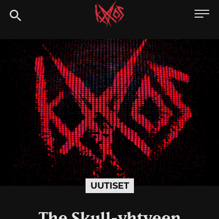
Siirry
Kaaoszine
suoraan
sisältöön
UUTISET