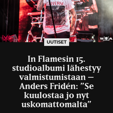
UUTISET
In Flamesin 15.
studioalbumi lähestyy
valmistumistaan –
Anders Fridén: ”Se
kuulostaa jo nyt
uskomattomalta”