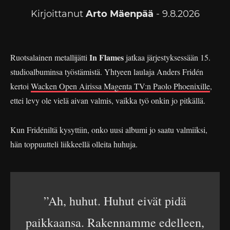
Kirjoittanut
Arto Mäenpää
- 9.8.2026
In Flames
Ruotsalainen metallijätti
jatkaa järjestyksessään 15.
studioalbuminsa työstämistä. Yhtyeen laulaja Anders Fridén
kertoi
Wacken Open Airissa Magenta TV:n Paolo Phoenixille
,
ettei levy ole vielä aivan valmis, vaikka työ onkin jo pitkällä.
Kun Fridéniltä kysyttiin, onko uusi albumi jo saatu valmiiksi,
hän toppuutteli liikkeellä olleita huhuja.
”Ah, huhut. Huhut eivät pidä
paikkaansa. Rakennamme edelleen,