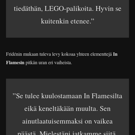
tiedäthän, LEGO-palikoita. Hyvin se
kuitenkin etenee.”
In
Fridénin mukaan tuleva levy kokoaa yhteen elementtejä
Flamesin
pitkän uran eri vaiheista.
”Se tulee kuulostamaan In Flamesilta
eikä keneltäkään muulta. Sen
ainutlaatuisemmaksi on vaikea
päästä. Mielestäni jatkamme siitä,