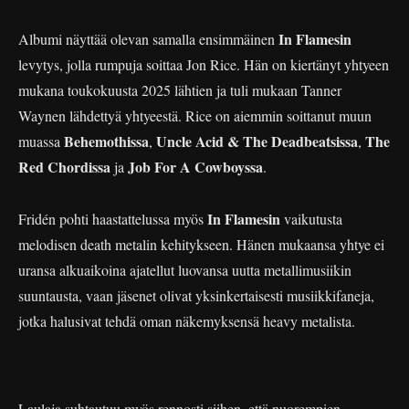
In Flamesin
Albumi näyttää olevan samalla ensimmäinen
levytys, jolla rumpuja soittaa Jon Rice. Hän on kiertänyt yhtyeen
mukana toukokuusta 2025 lähtien ja tuli mukaan Tanner
Waynen lähdettyä yhtyeestä. Rice on aiemmin soittanut muun
Behemothissa
Uncle Acid & The Deadbeatsissa
The
muassa
,
,
Red Chordissa
Job For A Cowboyssa
ja
.
In Flamesin
Fridén pohti haastattelussa myös
vaikutusta
melodisen death metalin kehitykseen. Hänen mukaansa yhtye ei
uransa alkuaikoina ajatellut luovansa uutta metallimusiikin
suuntausta, vaan jäsenet olivat yksinkertaisesti musiikkifaneja,
jotka halusivat tehdä oman näkemyksensä heavy metalista.
Laulaja suhtautuu myös rennosti siihen, että nuorempien