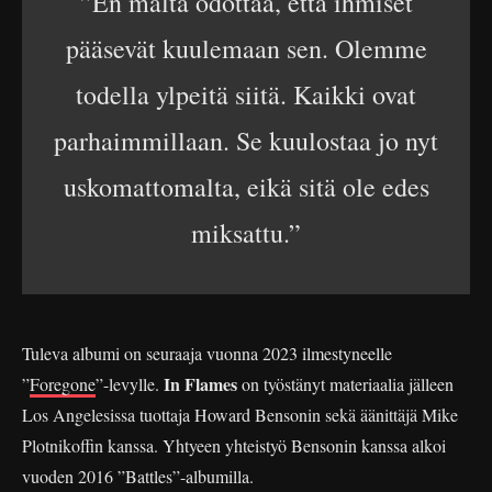
”En malta odottaa, että ihmiset
pääsevät kuulemaan sen. Olemme
todella ylpeitä siitä. Kaikki ovat
parhaimmillaan. Se kuulostaa jo nyt
uskomattomalta, eikä sitä ole edes
miksattu.”
Tuleva albumi on seuraaja vuonna 2023 ilmestyneelle
In Flames
”
Foregone
”-levylle.
on työstänyt materiaalia jälleen
Los Angelesissa tuottaja Howard Bensonin sekä äänittäjä Mike
Plotnikoffin kanssa. Yhtyeen yhteistyö Bensonin kanssa alkoi
vuoden 2016 ”Battles”-albumilla.