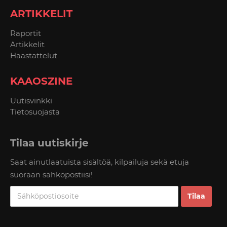
ARTIKKELIT
Raportit
Artikkelit
Haastattelut
KAAOSZINE
Uutisvinkki
Tietosuojasta
Tilaa uutiskirje
Saat ainutlaatuista sisältöä, kilpailuja sekä etuja
suoraan sähköpostiisi!