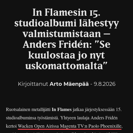
In Flamesin 15.
studioalbumi lähestyy
valmistumistaan –
Anders Fridén: ”Se
kuulostaa jo nyt
uskomattomalta”
Kirjoittanut
Arto Mäenpää
- 9.8.2026
In Flames
Ruotsalainen metallijätti
jatkaa järjestyksessään 15.
studioalbuminsa työstämistä. Yhtyeen laulaja Anders Fridén
kertoi
Wacken Open Airissa Magenta TV:n Paolo Phoenixille
,