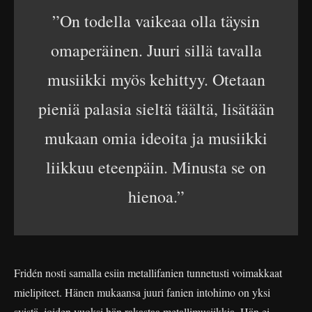
”On todella vaikeaa olla täysin
omaperäinen. Juuri sillä tavalla
musiikki myös kehittyy. Otetaan
pieniä palasia sieltä täältä, lisätään
mukaan omia ideoita ja musiikki
liikkuu eteenpäin. Minusta se on
hienoa.”
Fridén nosti samalla esiin metallifanien tunnetusti voimakkaat
mielipiteet. Hänen mukaansa juuri fanien intohimo on yksi
syistä, joiden vuoksi hän rakastaa metallimusiikkia. Hän ei