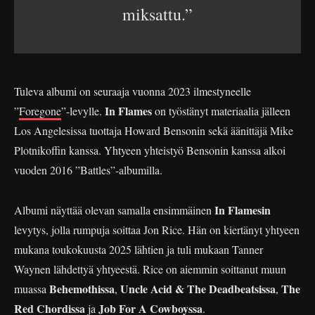
miksattu.”
Tuleva albumi on seuraaja vuonna 2023 ilmestyneelle
In Flames
”
Foregone
”-levylle.
on työstänyt materiaalia jälleen
Los Angelesissa tuottaja Howard Bensonin sekä äänittäjä Mike
Plotnikoffin kanssa. Yhtyeen yhteistyö Bensonin kanssa alkoi
vuoden 2016 ”Battles”-albumilla.
In Flamesin
Albumi näyttää olevan samalla ensimmäinen
levytys, jolla rumpuja soittaa Jon Rice. Hän on kiertänyt yhtyeen
mukana toukokuusta 2025 lähtien ja tuli mukaan Tanner
Waynen lähdettyä yhtyeestä. Rice on aiemmin soittanut muun
Behemothissa
Uncle Acid & The Deadbeatsissa
The
muassa
,
,
Red Chordissa
Job For A Cowboyssa
ja
.