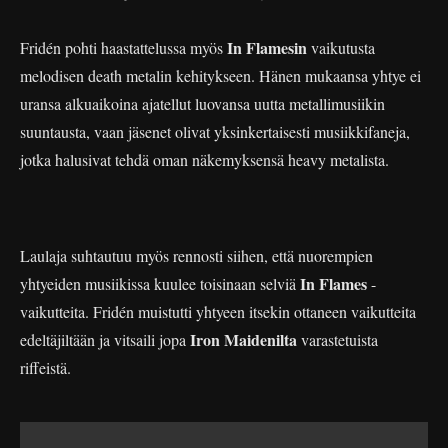
In Flamesin
Fridén pohti haastattelussa myös
vaikutusta
melodisen death metalin kehitykseen. Hänen mukaansa yhtye ei
uransa alkuaikoina ajatellut luovansa uutta metallimusiikin
suuntausta, vaan jäsenet olivat yksinkertaisesti musiikkifaneja,
jotka halusivat tehdä oman näkemyksensä heavy metalista.
Laulaja suhtautuu myös rennosti siihen, että nuorempien
In Flames
yhtyeiden musiikissa kuulee toisinaan selviä
-
vaikutteita. Fridén muistutti yhtyeen itsekin ottaneen vaikutteita
Iron Maidenilta
edeltäjiltään ja vitsaili jopa
varastetuista
riffeistä.