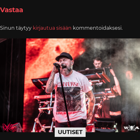
Vastaa
Sinun täytyy
kirjautua sisään
kommentoidaksesi.
UUTISET