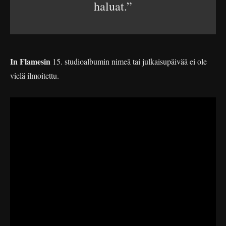
haluat.”
In Flamesin
15. studioalbumin nimeä tai julkaisupäivää ei ole
vielä ilmoitettu.