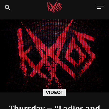
Siirry
Kaaoszine
suoraan
sisältöön
VIDEOT