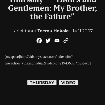
Thursday – “Ladies and
Gentlemen: My Brother,
the Failure”
Kirjoittanut
Teemu Hakala
- 14.11.2007
Facebook
Twitter
Email
Copy
Link
[myspace]http://vids.myspace.com/index.cfm?
fuseaction=vids.individual&videoid=21943637[/myspace]
THURSDAY
VIDEO