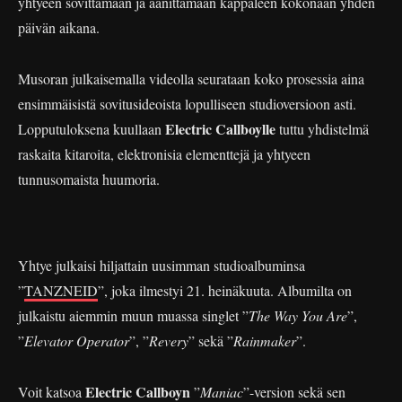
yhtyeen sovittamaan ja äänittämään kappaleen kokonaan yhden
päivän aikana.
Musoran julkaisemalla videolla seurataan koko prosessia aina
ensimmäisistä sovitusideoista lopulliseen studioversioon asti.
Electric Callboylle
Lopputuloksena kuullaan
tuttu yhdistelmä
raskaita kitaroita, elektronisia elementtejä ja yhtyeen
tunnusomaista huumoria.
Yhtye julkaisi hiljattain uusimman studioalbuminsa
”
TANZNEID
”, joka ilmestyi 21. heinäkuuta. Albumilta on
julkaistu aiemmin muun muassa singlet ”
The Way You Are
”,
”
Elevator Operator
”, ”
Revery
” sekä ”
Rainmaker
”.
Electric Callboyn
Voit katsoa
”
Maniac
”-version sekä sen