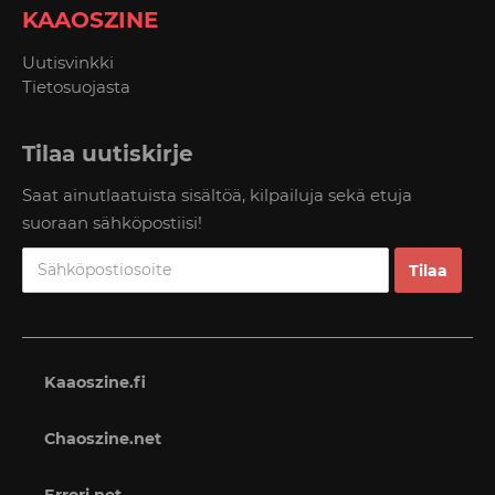
KAAOSZINE
Uutisvinkki
Tietosuojasta
Tilaa uutiskirje
Saat ainutlaatuista sisältöä, kilpailuja sekä etuja
suoraan sähköpostiisi!
Kaaoszine.fi
Chaoszine.net