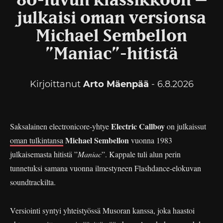
80-luvun klassikkoon –
julkaisi oman versionsa
Michael Sembellon
”Maniac”-hitistä
Kirjoittanut
Arto Mäenpää
- 6.8.2026
Electric Callboy
Saksalainen electronicore-yhtye
on julkaissut
Michael Sembellon
oman tulkintansa
vuonna 1983
julkaisemasta hitistä ”
Maniac
”. Kappale tuli alun perin
tunnetuksi samana vuonna ilmestyneen Flashdance-elokuvan
soundtrackilta.
Versiointi syntyi yhteistyössä Musoran kanssa, joka haastoi