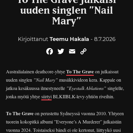
To The Grave julkaisi
uuden singlen ”Nail
Mary”
Kirjoittanut
Teemu Hakala
- 8.7.2026
Facebook
Twitter
Email
Copy
Link
To The Grave
Australialainen deathcore-yhtye
on julkaissut
uuden singlen
”Nail Mary”
musiikkivideon kera. Kappale on
jatkoa kesäkuussa ilmestyneelle
”Eyestalk Ablations”
singlelle,
jonka myötä yhtye
siirtyi
BLKIIBLK-levy-yhtiön riveihin.
To The Grave
on perustettu Sydneyssä vuonna 2010. Yhtyeen
tuorein kokopitkä albumi ”Everyone’s A Murderer” julkaistiin
vuonna 2024. Toistaiseksi bändi ei ole kertonut, liittyykö uusi