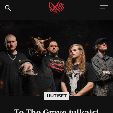
Siirry
Kaaoszine
suoraan
sisältöön
UUTISET