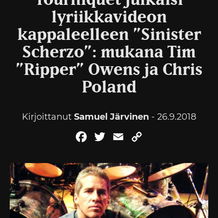
Tourniquet julkaisi
lyriikkavideon
kappaleelleen ”Sinister
Scherzo”: mukana Tim
”Ripper” Owens ja Chris
Poland
Kirjoittanut
Samuel Järvinen
- 26.9.2018
Facebook
Twitter
Email
Copy
Link