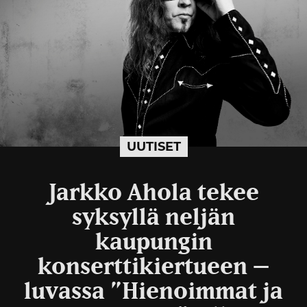
UUTISET
Jarkko Ahola tekee
syksyllä neljän
kaupungin
konserttikiertueen –
luvassa ”Hienoimmat ja