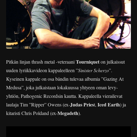
Tourniquet
Pitkän linjan thrash metal -veteraani
on julkaissut
uuden lyriikkavideon kappaleelleen ”
Sinister Scherzo
”.
Kyseinen kappale on osa bändin tulevaa albumia ”Gazing At
Medusa”, joka julkaistaan lokakuussa yhtyeen oman levy-
yhtiön, Pathogenic Recordsin kautta. Kappaleella vierailevat
Judas Pries
Iced Earth
laulaja Tim ”Ripper” Owens (ex-
t,
) ja
Megadeth
kitaristi Chris Poldand (ex-
).