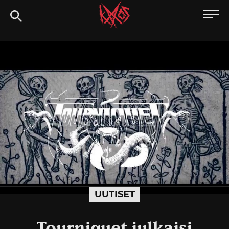
Siirry
Kaaoszine
suoraan
sisältöön
UUTISET