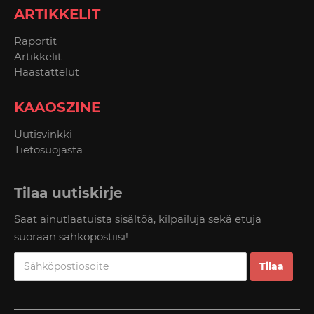
ARTIKKELIT
Raportit
Artikkelit
Haastattelut
KAAOSZINE
Uutisvinkki
Tietosuojasta
Tilaa uutiskirje
Saat ainutlaatuista sisältöä, kilpailuja sekä etuja
suoraan sähköpostiisi!