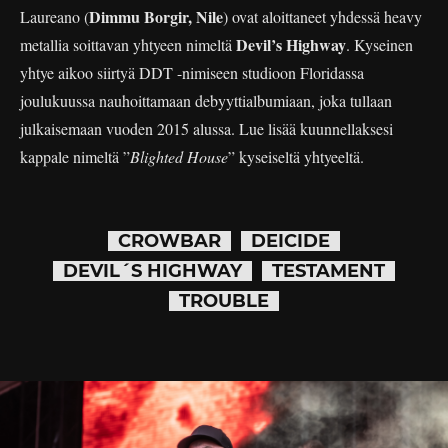
Dimmu Borgir, Nile
Laureano (
) ovat aloittaneet yhdessä heavy
Devil’s Highway
metallia soittavan yhtyeen nimeltä
. Kyseinen
yhtye aikoo siirtyä DDT -nimiseen studioon Floridassa
joulukuussa nauhoittamaan debyyttialbumiaan, joka tullaan
julkaisemaan vuoden 2015 alussa. Lue lisää kuunnellaksesi
kappale nimeltä ”
Blighted House
” kyseiseltä yhtyeeltä.
CROWBAR
DEICIDE
DEVIL´S HIGHWAY
TESTAMENT
TROUBLE