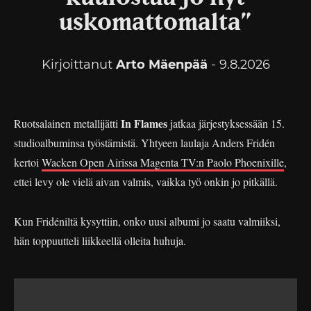
uskomattomalta”
Kirjoittanut
Arto Mäenpää
- 9.8.2026
In Flames
Ruotsalainen metallijätti
jatkaa järjestyksessään 15.
studioalbuminsa työstämistä. Yhtyeen laulaja Anders Fridén
kertoi
Wacken Open Airissa Magenta TV:n Paolo Phoenixille
,
ettei levy ole vielä aivan valmis, vaikka työ onkin jo pitkällä.
Kun Fridéniltä kysyttiin, onko uusi albumi jo saatu valmiiksi,
hän toppuutteli liikkeellä olleita huhuja.