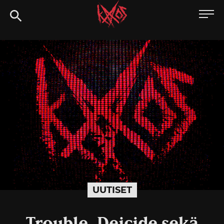
Siirry
Kaaoszine
suoraan
sisältöön
UUTISET