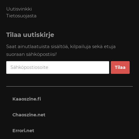
Uutisvinkki
Tietosuojasta
Tilaa uutiskirje
Saat ainutlaatuista sisältöä, kilpailuja sekä etuja
suoraan sähköpostiisi!
Kaaoszine.fi
Chaoszine.net
Errori.net