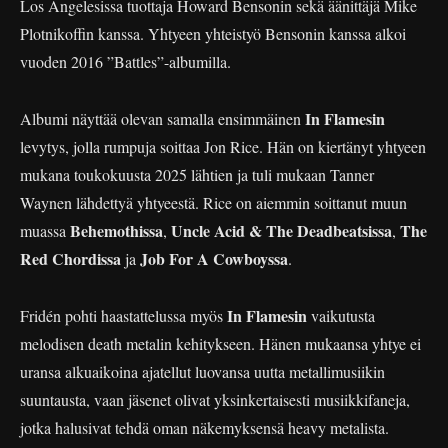
Los Angelesissa tuottaja Howard Bensonin sekä äänittäjä Mike
Plotnikoffin kanssa. Yhtyeen yhteistyö Bensonin kanssa alkoi
vuoden 2016 ”Battles”-albumilla.
In Flamesin
Albumi näyttää olevan samalla ensimmäinen
levytys, jolla rumpuja soittaa Jon Rice. Hän on kiertänyt yhtyeen
mukana toukokuusta 2025 lähtien ja tuli mukaan Tanner
Waynen lähdettyä yhtyeestä. Rice on aiemmin soittanut muun
Behemothissa
Uncle Acid & The Deadbeatsissa
The
muassa
,
,
Red Chordissa
Job For A Cowboyssa
ja
.
In Flamesin
Fridén pohti haastattelussa myös
vaikutusta
melodisen death metalin kehitykseen. Hänen mukaansa yhtye ei
uransa alkuaikoina ajatellut luovansa uutta metallimusiikin
suuntausta, vaan jäsenet olivat yksinkertaisesti musiikkifaneja,
jotka halusivat tehdä oman näkemyksensä heavy metalista.