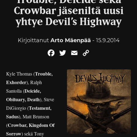
Trouble, Deicide sekä
Crowbar jäseniltä uusi
yhtye Devil’s Highway
Kirjoittanut
Arto Mäenpää
- 15.9.2014
Facebook
Twitter
Email
Copy
Link
Trouble,
Kyle Thomas (
Exhorder
), Ralph
Deicide,
Santolla (
Obituary, Death
), Steve
Testament,
DiGiorgio (
Sadus
), Matt Brunson
Crowbar, Kingdom Of
(
Sorrow
) sekä Tony