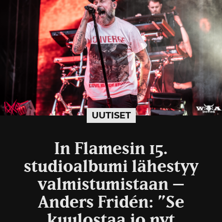
UUTISET
In Flamesin 15.
studioalbumi lähestyy
valmistumistaan –
Anders Fridén: ”Se
kuulostaa jo nyt