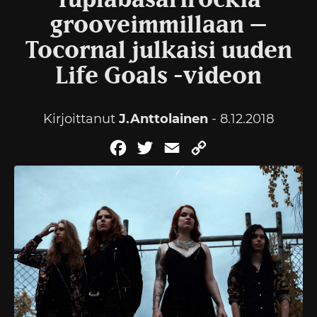
Tuplabasarirockia
grooveimmillaan –
Tocornal julkaisi uuden
Life Goals -videon
Kirjoittanut
J.Anttolainen
- 8.12.2018
Facebook
Twitter
Email
Copy
Link