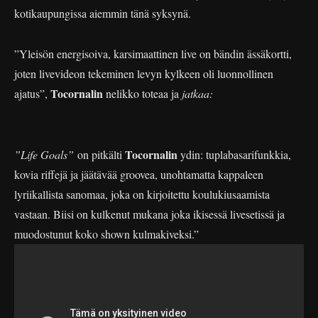
kotikaupungissa aiemmin tänä syksynä.
”Yleisön energisoiva, karsimaattinen live on bändin ässäkortti,
joten livevideon tekeminen levyn kylkeen oli luonnollinen
Tocornalin
ajatus”,
nelikko toteaa ja
jatkaa:
Tocornalin
”Life Goals”
on pitkälti
ydin: tuplabasarifunkkia,
kovia riffejä ja jäätävää groovea, unohtamatta kappaleen
lyriikallista sanomaa, joka on kirjoitettu koulukiusaamista
vastaan. Biisi on kulkenut mukana joka ikisessä livesetissä ja
muodostunut koko shown kulmakiveksi.”