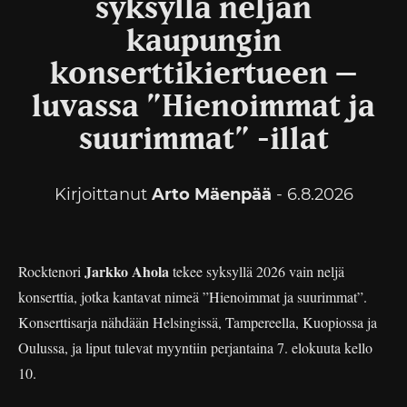
syksyllä neljän
kaupungin
konserttikiertueen –
luvassa ”Hienoimmat ja
suurimmat” -illat
Kirjoittanut
Arto Mäenpää
- 6.8.2026
Jarkko Ahola
Rocktenori
tekee syksyllä 2026 vain neljä
konserttia, jotka kantavat nimeä ”Hienoimmat ja suurimmat”.
Konserttisarja nähdään Helsingissä, Tampereella, Kuopiossa ja
Oulussa, ja liput tulevat myyntiin perjantaina 7. elokuuta kello
10.