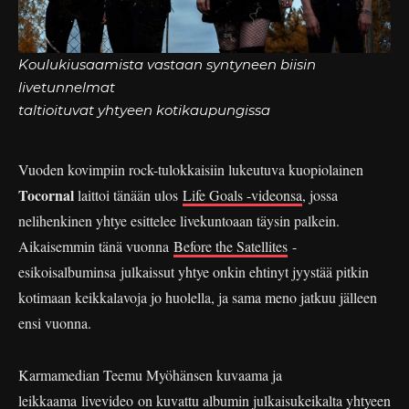
Koulukiusaamista vastaan syntyneen biisin
livetunnelmat
taltioituvat yhtyeen kotikaupungissa
Vuoden kovimpiin rock-tulokkaisiin lukeutuva kuopiolainen
Tocornal
laittoi tänään ulos
Life Goals -videonsa
, jossa
nelihenkinen yhtye esittelee livekuntoaan täysin palkein.
Aikaisemmin tänä vuonna
Before the Satellites
-
esikoisalbuminsa julkaissut yhtye onkin ehtinyt jyystää pitkin
kotimaan keikkalavoja jo huolella, ja sama meno jatkuu jälleen
ensi vuonna.
Karmamedian Teemu Myöhänsen kuvaama ja
leikkaama livevideo on kuvattu albumin julkaisukeikalta yhtyeen