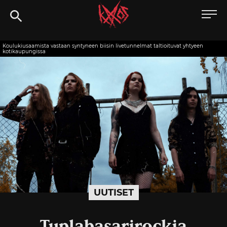
Siirry
Kaaoszine
suoraan
sisältöön
Koulukiusaamista vastaan syntyneen biisin livetunnelmat taltioituvat yhtyeen
kotikaupungissa
UUTISET