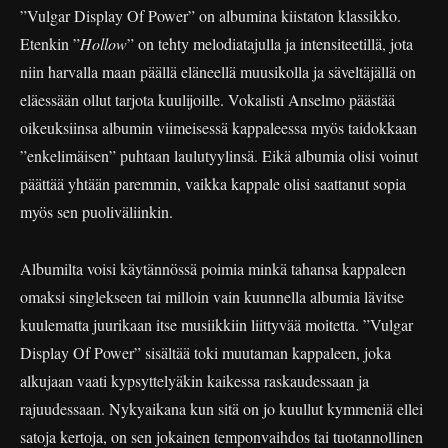
”Vulgar Display Of Power” on albumina kiistaton klassikko.
Etenkin ”
Hollow
” on tehty melodiatajulla ja intensiteetillä, jota
niin harvalla maan päällä eläneellä muusikolla ja säveltäjällä on
eläessään ollut tarjota kuulijoille. Vokalisti Anselmo päästää
oikeuksiinsa albumin viimeisessä kappaleessa myös taidokkaan
”enkelimäisen” puhtaan laulutyylinsä. Eikä albumia olisi voinut
päättää yhtään paremmin, vaikka kappale olisi saattanut sopia
myös sen puoliväliinkin.
Albumilta voisi käytännössä poimia minkä tahansa kappaleen
omaksi singlekseen tai milloin vain kuunnella albumia lävitse
kuulematta juurikaan itse musiikkiin liittyvää moitetta. ”Vulgar
Display Of Power” sisältää toki muutaman kappaleen, joka
alkujaan vaati kypsyttelyäkin kaikessa raskaudessaan ja
rajuudessaan. Nykyaikana kun sitä on jo kuullut kymmeniä ellei
satoja kertoja, on sen jokainen temponvaihdos tai tuotannollinen