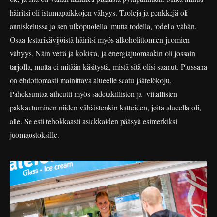
häiritsi oli istumapaikkojen vähyys. Tuoleja ja penkkejä oli
anniskelussa ja sen ulkopuolella, mutta todella, todella vähän.
Osaa festarikävijöistä häiritsi myös alkoholittomien juomien
vähyys. Näin vettä ja kokista, ja energiajuomaakin oli jossain
tarjolla, mutta ei mitään käsitystä, mistä sitä olisi saanut. Plussana
on ehdottomasti mainittava alueelle saatu jäätelökoju.
Paheksuntaa aiheutti myös sadetakillisten ja -viitallisten
pakkautuminen niiden vähäistenkin katteiden, joita alueella oli,
alle. Se esti tehokkaasti asiakkaiden pääsyä esimerkiksi
juomaostoksille.