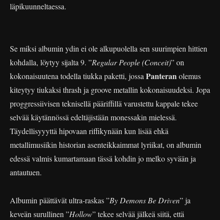
läpikuunneltaessa.
Se miksi albumin ydin ei ole alkupuolella sen suurimpien hittien
kohdalla, löytyy sijalta 9. ”
Regular People (Conceit)
” on
Panteran
kokonaisuutena todella tiukka paketti, jossa
olemus
kiteytyy tiukaksi thrash ja groove metallin kokonaisuudeksi. Jopa
proggressiivisen teknisellä pääriffillä varustettu kappale tekee
selvää käytännössä edeltäjistään monessakin mielessä.
Täydellisyyyttä hipovaan riffikynään kun lisää ehkä
metallimusiikin historian asenteikkaimmat lyriikat, on albumin
edessä valmis kumartamaan tässä kohdin jo melko syvään ja
antautuen.
Albumin päättävät ultra-raskas ”
By Demons Be Driven
” ja
keveän surullinen ”
Hollow
” tekee selvää jälkeä siitä, että