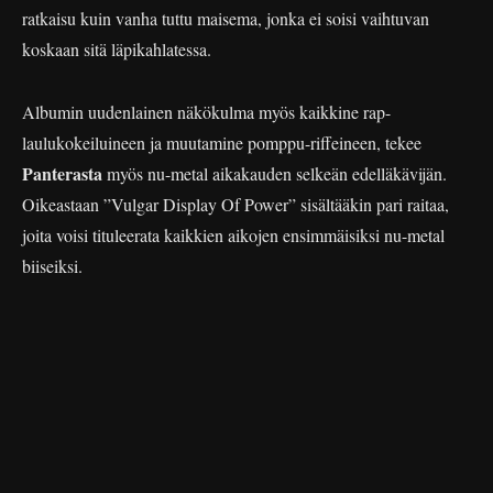
ratkaisu kuin vanha tuttu maisema, jonka ei soisi vaihtuvan
koskaan sitä läpikahlatessa.
Albumin uudenlainen näkökulma myös kaikkine rap-
laulukokeiluineen ja muutamine pomppu-riffeineen, tekee
Panterasta
myös nu-metal aikakauden selkeän edelläkävijän.
Oikeastaan ”Vulgar Display Of Power” sisältääkin pari raitaa,
joita voisi tituleerata kaikkien aikojen ensimmäisiksi nu-metal
biiseiksi.