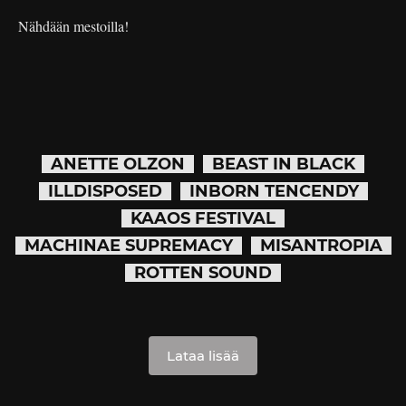
Nähdään mestoilla!
ANETTE OLZON
BEAST IN BLACK
ILLDISPOSED
INBORN TENCENDY
KAAOS FESTIVAL
MACHINAE SUPREMACY
MISANTROPIA
ROTTEN SOUND
Lataa lisää