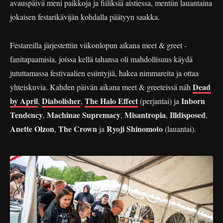
avauspäivä meni paikkoja ja fiiliksiä aistiessa, mentiin lauantaina
jokaisen festarikävijän kohdalla päätyyn saakka.
Festareilla järjestettiin viikonlopun aikana meet & greet -
fanitapaamisia, joissa kellä tahansa oli mahdollisuus käydä
jututtamassa festivaalien esiintyjiä, hakea nimmareita ja ottaa
Dead
yhteiskuvia. Kahden päivän aikana meet & greeteissä näh
by April
Diabolisher
The Halo Effect
Inborn
,
,
(perjantai) ja
Tendency
Machinae Supremacy
Misantropia
Illdisposed
,
,
,
,
Anette Olzon
The Crown
Ryoji Shinomoto
,
ja
(lauantai).