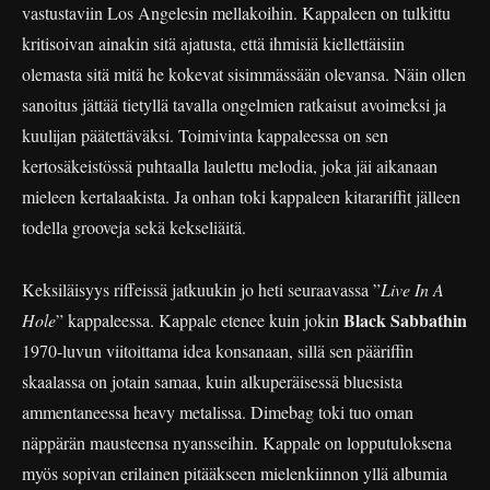
vastustaviin Los Angelesin mellakoihin. Kappaleen on tulkittu
kritisoivan ainakin sitä ajatusta, että ihmisiä kiellettäisiin
olemasta sitä mitä he kokevat sisimmässään olevansa. Näin ollen
sanoitus jättää tietyllä tavalla ongelmien ratkaisut avoimeksi ja
kuulijan päätettäväksi. Toimivinta kappaleessa on sen
kertosäkeistössä puhtaalla laulettu melodia, joka jäi aikanaan
mieleen kertalaakista. Ja onhan toki kappaleen kitarariffit jälleen
todella grooveja sekä kekseliäitä.
Keksiläisyys riffeissä jatkuukin jo heti seuraavassa ”
Live In A
Black Sabbathin
Hole
” kappaleessa. Kappale etenee kuin jokin
1970-luvun viitoittama idea konsanaan, sillä sen pääriffin
skaalassa on jotain samaa, kuin alkuperäisessä bluesista
ammentaneessa heavy metalissa. Dimebag toki tuo oman
näppärän mausteensa nyansseihin. Kappale on lopputuloksena
myös sopivan erilainen pitääkseen mielenkiinnon yllä albumia