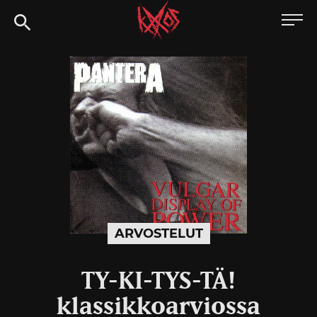
Siirry
Kaaoszine
suoraan
sisältöön
ARVOSTELUT
TY-KI-TYS-TÄ!
klassikkoarviossa