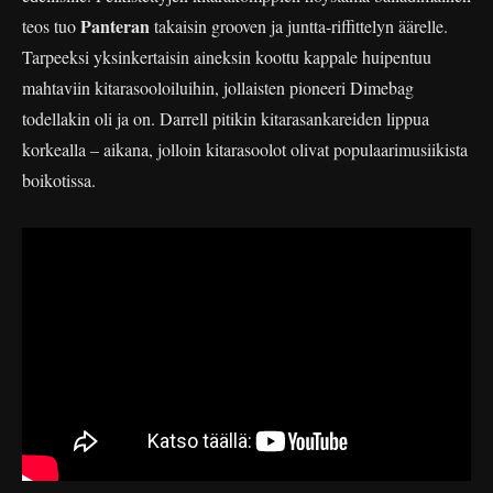
Panteran
teos tuo
takaisin grooven ja juntta-riffittelyn äärelle.
Tarpeeksi yksinkertaisin aineksin koottu kappale huipentuu
mahtaviin kitarasooloiluihin, jollaisten pioneeri Dimebag
todellakin oli ja on. Darrell pitikin kitarasankareiden lippua
korkealla – aikana, jolloin kitarasoolot olivat populaarimusiikista
boikotissa.