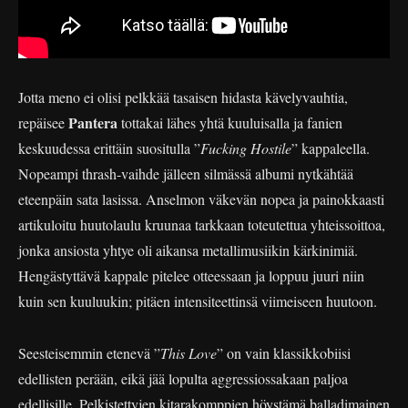
Jotta meno ei olisi pelkkää tasaisen hidasta kävelyvauhtia,
Pantera
repäisee
tottakai lähes yhtä kuuluisalla ja fanien
keskuudessa erittäin suositulla ”
Fucking Hostile
” kappaleella.
Nopeampi thrash-vaihde jälleen silmässä albumi nytkähtää
eteenpäin sata lasissa. Anselmon väkevän nopea ja painokkaasti
artikuloitu huutolaulu kruunaa tarkkaan toteutettua yhteissoittoa,
jonka ansiosta yhtye oli aikansa metallimusiikin kärkinimiä.
Hengästyttävä kappale pitelee otteessaan ja loppuu juuri niin
kuin sen kuuluukin; pitäen intensiteettinsä viimeiseen huutoon.
Seesteisemmin etenevä ”
This Love
” on vain klassikkobiisi
edellisten perään, eikä jää lopulta aggressiossakaan paljoa
edellisille. Pelkistettyjen kitarakomppien höystämä balladimainen