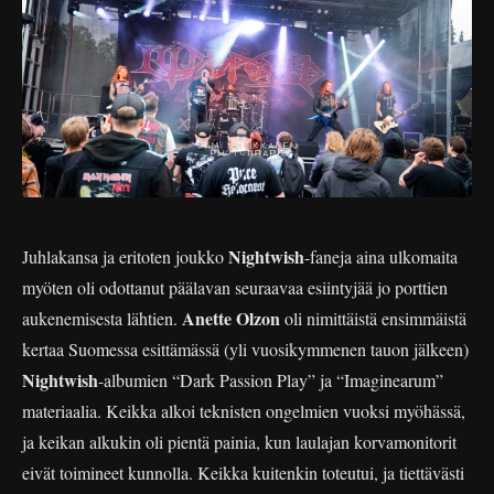
Nightwish
Juhlakansa ja eritoten joukko
-faneja aina ulkomaita
myöten oli odottanut päälavan seuraavaa esiintyjää jo porttien
Anette Olzon
aukenemisesta lähtien.
oli nimittäistä ensimmäistä
kertaa Suomessa esittämässä (yli vuosikymmenen tauon jälkeen)
Nightwish
-albumien “Dark Passion Play” ja “Imaginearum”
materiaalia. Keikka alkoi teknisten ongelmien vuoksi myöhässä,
ja keikan alkukin oli pientä painia, kun laulajan korvamonitorit
eivät toimineet kunnolla. Keikka kuitenkin toteutui, ja tiettävästi