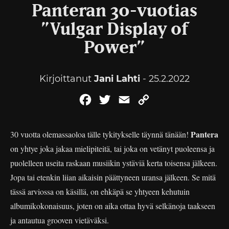
Panteran 30-vuotias
”Vulgar Display of
Power”
Kirjoittanut
Jani Lahti
- 25.2.2022
Facebook
Twitter
Email
Copy
Link
Pantera
30 vuotta olemassaoloa tälle tykitykselle täynnä tänään!
on yhtye joka jakaa mielipiteitä, tai joka on vetänyt puoleensa ja
puolelleen useita raskaan musiikin ystäviä kerta toisensa jälkeen.
Jopa tai etenkin liian aikaisin päättyneen uransa jälkeen. Se mitä
tässä arviossa on käsillä, on ehkäpä se yhtyeen kehutuin
albumikokonaisuus, joten on aika ottaa hyvä selkänoja taakseen
ja antautua grooven vietäväksi.