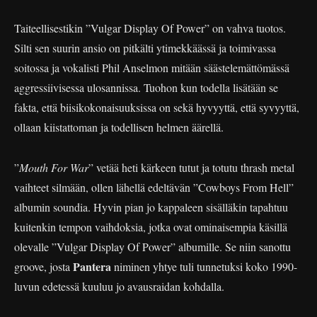
Taiteellisestikin ”Vulgar Display Of Power” on vahva tuotos.
Silti sen suurin ansio on pitkälti ytimekkäässä ja toimivassa
soitossa ja vokalisti Phil Anselmon mitään säästelemättömässä
aggressiivisessa ulosannissa. Tuohon kun todella lisätään se
fakta, että biisikokonaisuuksissa on sekä hyvyyttä, että syvyyttä,
ollaan kiistattoman ja todellisen helmen äärellä.
”
Mouth For War
” vetää heti kärkeen tutut ja totutu thrash metal
vaihteet silmään, ollen lähellä edeltävän ”Cowboys From Hell”
albumin soundia. Hyvin pian jo kappaleen sisälläkin tapahtuu
kuitenkin tempon vaihdoksia, jotka ovat ominaisempia käsillä
olevalle ”Vulgar Display Of Power” albumille. Se niin sanottu
Pantera
groove, josta
niminen yhtye tuli tunnetuksi koko 1990-
luvun edetessä kuuluu jo avausraidan kohdalla.