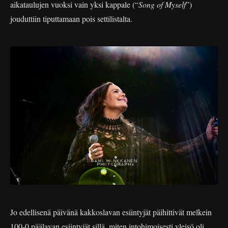
aikataulujen vuoksi vain yksi kappale (“
Song of Myself
”)
jouduttiin tiputtamaan pois settilistalta.
Jo edellisenä päivänä kakkoslavan esiintyjät päihittivät melkein
100-0 päälavan esiintyjät sillä, miten intohimoisesti yleisö oli