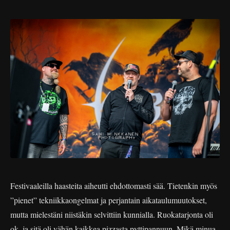
Festivaaleilla haasteita aiheutti ehdottomasti sää. Tietenkin myös
”pienet” tekniikkaongelmat ja perjantain aikataulumuutokset,
mutta mielestäni niistäkin selvittiin kunnialla. Ruokatarjonta oli
ok, ja sitä oli vähän kaikkea pizzasta pyttipannuun. Mikä minua