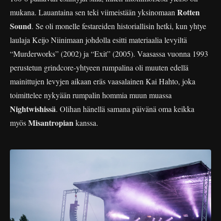
Rotten
mukana. Lauantaina sen teki viimeistään yksinomaan
Sound
. Se oli monelle festareiden historiallisin hetki, kun yhtye
laulaja Keijo Niinimaan johdolla esitti materiaalia levyiltä
“Murderworks” (2002) ja “Exit” (2005). Vaasassa vuonna 1993
perustetun grindcore-yhtyeen rumpalina oli muuten edellä
mainittujen levyjen aikaan eräs vaasalainen Kai Hahto, joka
toimittelee nykyään rumpalin hommia muun muassa
Nightwishissä
. Olihan hänellä samana päivänä oma keikka
Misantropian
myös
kanssa.