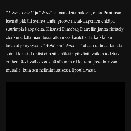
Panteran
”
A New Level
” ja ”
Walk
” siunaa olettamuksen, ollen
itsensä pitkälti synnyttämän groove metal-alagenren ehkäpä
suurimpia kappaleita. Kitaristi Dimebag Darrellin juntta-riffittely
etenkin edellä mainitussa alleviivaa käsitettä. Ja kaikkihan
tietävät jo nykyään: ”
Walk
” on ”
Walk
”. Tiuhaan radioaalloillakin
soinut klassikkobiisi ei petä tänäkään päivänä, vaikka todettava
on heti tässä vaiheessa, että albumin rikkaus on jossain aivan
muualla, kuin sen neliminuuttisessa lippulaivassa.