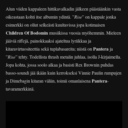
Alun viiden kappaleen hittikavalkadin jälkeen päästäänkin vasta
oikeastaan kohti itse albumin ydintä. ”
Rise
” on kappale jonka
esimerkki on ollut selkeästi kuultavissa jopa kotimaisen
Children Of Bodomin
musiikissa vuosia myöhemmin. Mieleen
jääviä riffejä, painokkaaksi ajateltua lyriikkaa ja
Pantera
kitaravirtuositeettia sekä tuplabasareita; niistä on
ja
”
Rise
” tehty. Todellista thrash metalin juhlaa, isolla J-kirjaimella.
Jopa kohta, jossa soolo alkaa ja basisti Rex Brownin puhdas
basso-soundi jää ikään kuin kerrokseksi Vinnie Paulin rumpujen
Pantera
ja Dimebagin kitaran väliin, toimii omanlaisena
-
tavaramerkkinä.