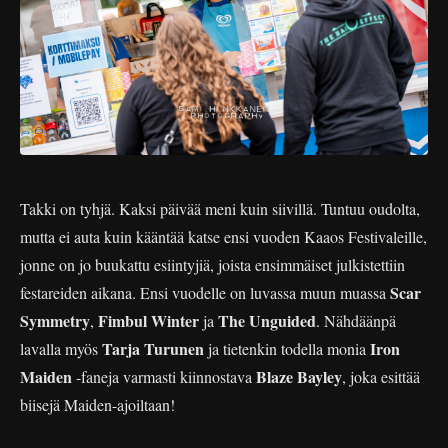
Takki on tyhjä. Kaksi päivää meni kuin siivillä. Tuntuu oudolta,
mutta ei auta kuin kääntää katse ensi vuoden Kaaos Festivaleille,
jonne on jo buukattu esiintyjiä, joista ensimmäiset julkistettiin
Scar
festareiden aikana. Ensi vuodelle on luvassa muun muassa
Symmetry
Fimbul Winter
The Unguided
,
ja
. Nähdäänpä
Tarja Turunen
Iron
lavalla myös
ja tietenkin todella monia
Maiden
Blaze Bayley
-faneja varmasti kiinnostava
, joka esittää
biisejä Maiden-ajoiltaan!