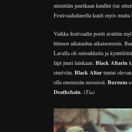
nimittäin juurikaan kuullut (tai sitt
Festivaalialueella kuuli myös muita 
Vaikka festivaalin portit avattiin my
hitusen aikataulua aikaisemmin. Iha
Lavalla oli suitsukkeita ja kynttilö
Black Altarin
läpi juuri lainkaan.
ke
Black Altar
eturiviin.
tuntui olevan 
Burzum
olla enemmän messissä.
-c
Deathchain
.
(Tia)