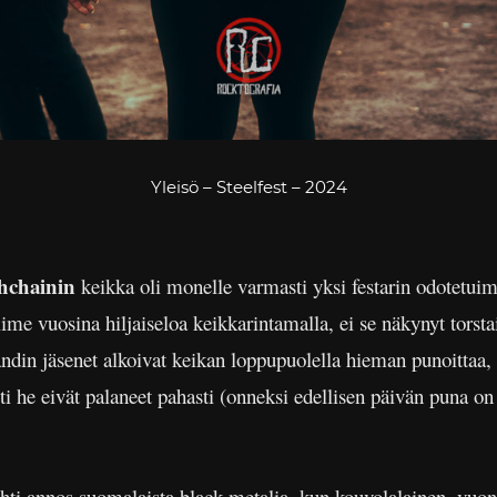
Yleisö – Steelfest – 2024
hchainin
keikka oli monelle varmasti yksi festarin odotetuim
iime vuosina hiljaiseloa keikkarintamalla, ei se näkynyt torst
ändin jäsenet alkoivat keikan loppupuolella hieman punoittaa,
sti he eivät palaneet pahasti (onneksi edellisen päivän puna o
tuhti annos suomalaista black metalia, kun kouvolalainen, vuo