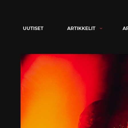
Siirry
suoraan
sisältöön
UUTISET
ARTIKKELIT
A