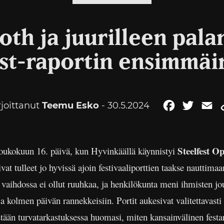
oth ja juurilleen pal
est-raportin ensimmäi
rjoittanut
Teemu Esko
- 30.5.2024
Facebook
Twitter
Em
Steelfest O
toukokuun 16. päivä, kun Hyvinkäällä käynnistyi
vat tulleet jo hyvissä ajoin festivaaliporttien taakse nauttimaa
vaihdossa ei ollut ruuhkaa, ja henkilökunta meni ihmisten jou
kolmen päivän rannekkeisiin. Portit aukesivat valitettavasti 
stään turvatarkastuksessa huomasi, miten kansainvälinen festar