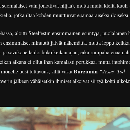
en suomalaiset vain jonottivat hiljaa), mutta muita kieliä kuu
kieliä, jotka iltaa kohden muuttuivat epämääräiseksi iloiseks
öhässä, aloitti Steelfestin ensimmäinen esiintyjä, puolalainen
n ensimmäiset minuutit jäivät näkemättä, mutta loppu keikka 
itä, ja savukone lauloi koko keikan ajan, eikä rumpalia enää nä
ikan aikana ei ollut ihan kamalasti porukkaa, mutta intohimo
Burzumin
monelle uusi tuttavuus, sillä vasta
“Jesus’ Tod”
overin jälkeen vähäisetkin ihmiset alkoivat siirtyä kohti ulkola