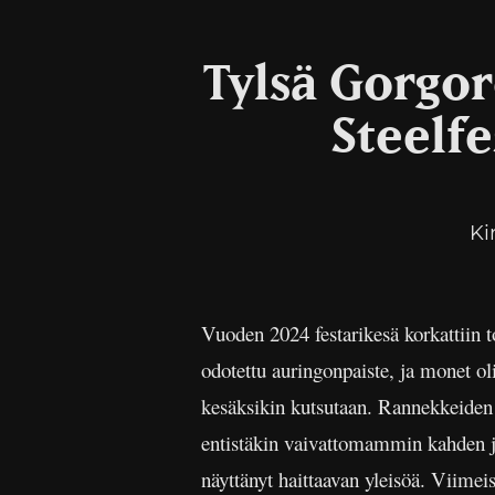
Tylsä Gorgor
Steelf
Ki
Vuoden 2024 festarikesä korkattiin 
odotettu auringonpaiste, ja monet oli
kesäksikin kutsutaan. Rannekkeiden 
entistäkin vaivattomammin kahden ja 
näyttänyt haittaavan yleisöä. Viimei