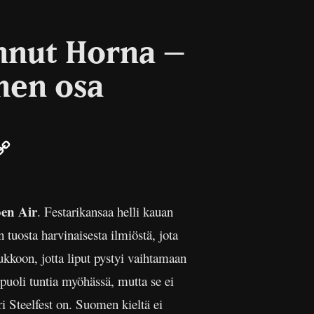
annut Horna –
nen osa
ail
Copy
Link
pen Air
. Festarikansaa helli kauan
n tuosta harvinaisesta ilmiöstä, jota
kkoon, jotta liput pystyi vaihtamaan
puoli tuntia myöhässä, mutta se ei
i Steelfest on. Suomen kieltä ei