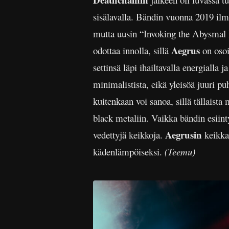
sisälavalla. Bändin vuonna 2019 ilm
mutta uusin “Invoking the Abysmal Ni
Aegrus
odottaa innolla, sillä
on osoi
settinsä läpi ihailtavalla energiall
minimalistista, eikä yleisöä juuri pu
kuitenkaan voi sanoa, sillä tällais
black metaliin. Vaikka bändin esiinty
Aegrusin
vedettyjä keikkoja.
keikka
kädenlämpöiseksi.
(Teemu)