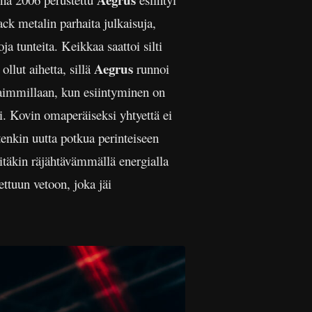
ck metalin parhaita julkaisuja,
a tunteita. Keikkaa saattoi silti
Aegrus
ollut aihetta, sillä
runnoi
rhaimmillaan, kun esiintyminen on
si. Kovin omaperäiseksi yhtyettä ei
tenkin uutta potkua perinteiseen
sitäkin räjähtävämmällä energialla
ettuun vetoon, joka jäi