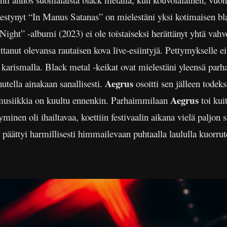
estynyt “In Manus Satanas” on mielestäni yksi kotimaisen bla
ght” -albumi (2023) ei ole toistaiseksi herättänyt yhtä vahvoj
ttanut olevansa rautaisen kova live-esiintyjä. Pettymykselle ei 
a ja karismalla. Black metal -keikat ovat mielestäni yleensä pa
Aegrus
hutella ainakaan sanallisesti.
osoitti sen jälleen todek
Aegrus
ta musiikkia on kuultu ennenkin. Parhaimmilaan
toi kui
minen oli ihailtavaa, koettiin festivaalin aikana vielä paljon 
 päättyi harmillisesti himmailevaan puhtaalla laululla kuorrut