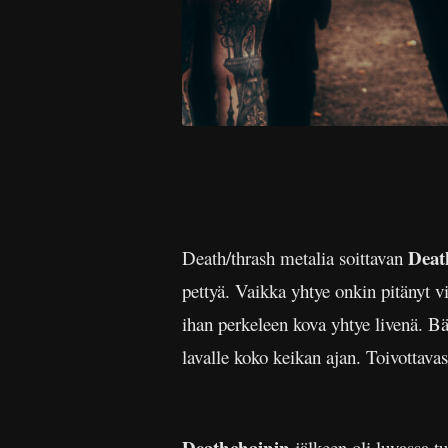
Deat
Death/thrash metalia soittavan
pettyä. Vaikka yhtye onkin pitänyt v
ihan perkeleen kova yhtye livenä. B
lavalle koko keikan ajan. Toivottava
Deathchainin
jälkeen oli luvassa 