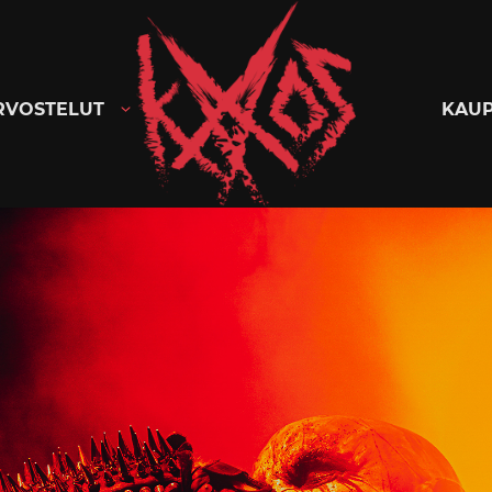
Kaaoszine
RVOSTELUT
KAU