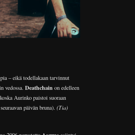
pia – eikä todellakaan tarvinnut
Deathchain
ain vedossa.
on edelleen
 koska Aurinko paistoi suoraan
n seuraavan päivän bruna).
(Tia)
Aegrus
nna 2006 perustettu
esiintyi