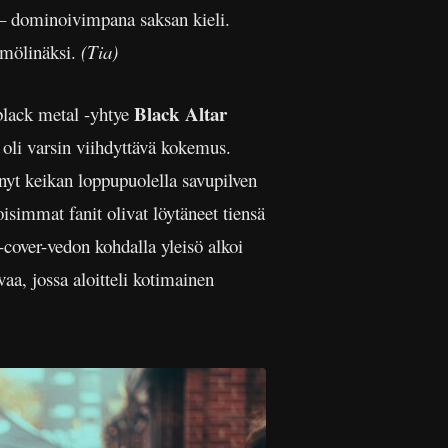
li – dominoivimpana saksan kieli.
i mölinäksi.
(Tia)
Black Altar
 black metal -yhtye
oli varsin viihdyttävä kokemus.
hnyt keikan loppupuolella savupilven
isimmat fanit olivat löytäneet tiensä
-cover-vedon kohdalla yleisö alkoi
vaa, jossa aloitteli kotimainen