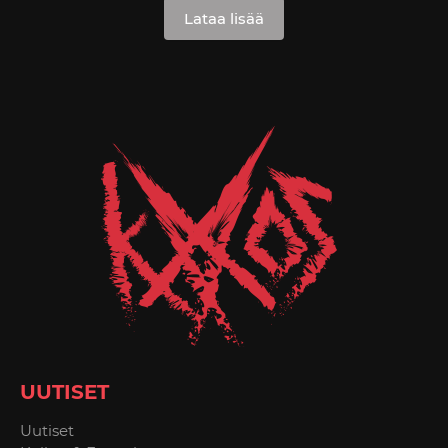
Lataa lisää
UUTISET
Uutiset