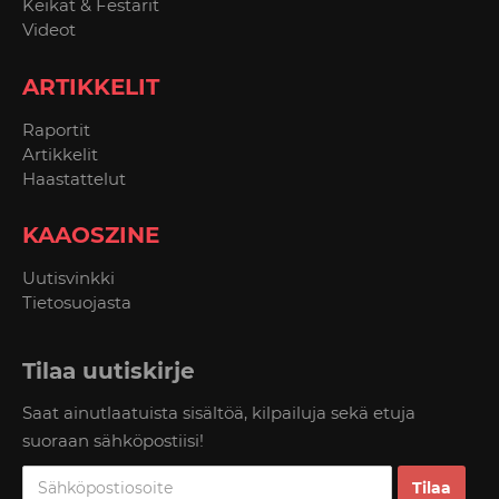
Keikat & Festarit
Videot
ARTIKKELIT
Raportit
Artikkelit
Haastattelut
KAAOSZINE
Uutisvinkki
Tietosuojasta
Tilaa uutiskirje
Saat ainutlaatuista sisältöä, kilpailuja sekä etuja
suoraan sähköpostiisi!