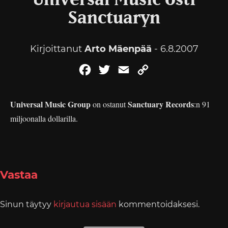
Universal Music osti
Sanctuaryn
Kirjoittanut
Arto Mäenpää
- 6.8.2007
Facebook
Twitter
Email
Copy
Link
Universal Music Group
Sanctuary Records
on ostanut
:n 91
miljoonalla dollarilla.
Vastaa
Sinun täytyy
kirjautua sisään
kommentoidaksesi.