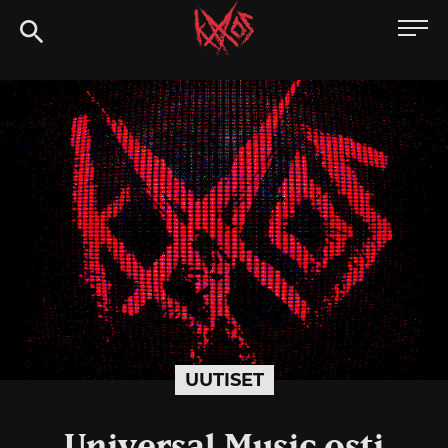
Siirry
Kaaoszine
suoraan
sisältöön
UUTISET