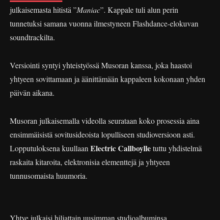
julkaisemasta hitistä ”
Maniac
”. Kappale tuli alun perin
tunnetuksi samana vuonna ilmestyneen Flashdance-elokuvan
soundtrackilta.
Versiointi syntyi yhteistyössä Musoran kanssa, joka haastoi
yhtyeen sovittamaan ja äänittämään kappaleen kokonaan yhden
päivän aikana.
Musoran julkaisemalla videolla seurataan koko prosessia aina
ensimmäisistä sovitusideoista lopulliseen studioversioon asti.
Electric Callboylle
Lopputuloksena kuullaan
tuttu yhdistelmä
raskaita kitaroita, elektronisia elementtejä ja yhtyeen
tunnusomaista huumoria.
Yhtye julkaisi hiljattain uusimman studioalbuminsa