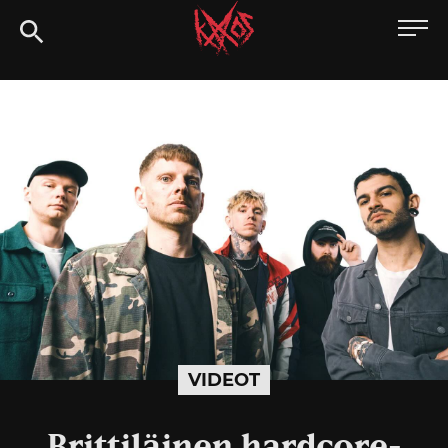
Siirry
Kaaoszine
suoraan
sisältöön
VIDEOT