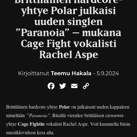
Brittiläinen hardcore-
yhtye Polar julkaisi
uuden singlen
”Paranoia” – mukana
Cage Fight vokalisti
Rachel Aspe
Kirjoittanut
Teemu Hakala
- 5.9.2024
Facebook
Twitter
Email
Copy
Link
Polar
Brittiläinen hardcore-yhtye
on julkaissut uuden kappaleen
nimeltään
”Paranoia”
. Biisillä vierailee brittiläisen crossover-
Cage Fightin
yhtye
vokalisti Rachel Aspe. Voit kuunnella biisin
musiikkivideon kera alta.