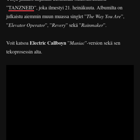
”
TANZNEID
”, joka ilmestyi 21. heinäkuuta. Albumilta on
julkaistu aiemmin muun muassa singlet ”
The Way You Are
”,
”
Elevator Operator
”, ”
Revery
” sekä ”
Rainmaker
”.
Electric Callboyn
Voit katsoa
”
Maniac
”-version sekä sen
tekoprosessin alta.