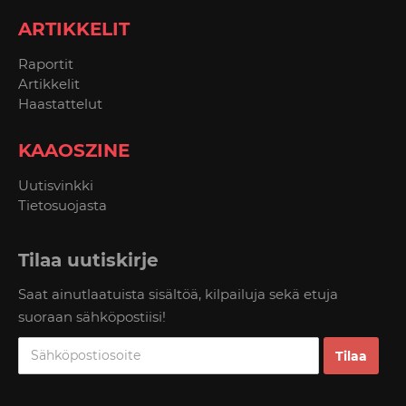
ARTIKKELIT
Raportit
Artikkelit
Haastattelut
KAAOSZINE
Uutisvinkki
Tietosuojasta
Tilaa uutiskirje
Saat ainutlaatuista sisältöä, kilpailuja sekä etuja
suoraan sähköpostiisi!