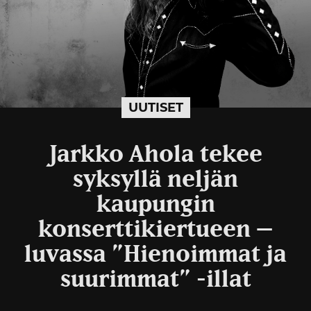
UUTISET
Jarkko Ahola tekee
syksyllä neljän
kaupungin
konserttikiertueen –
luvassa ”Hienoimmat ja
suurimmat” -illat