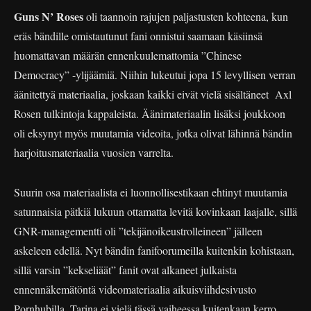
Guns N’ Roses
oli taannoin rajujen paljastusten kohteena, kun
eräs bändille omistautunut fani onnistui saamaan käsiinsä
huomattavan määrän ennenkuulemattomia ”Chinese
Democracy” -ylijäämiä. Niihin lukeutui jopa 15 levyllisen verran
äänitettyä materiaalia, joskaan kaikki eivät vielä sisältäneet Axl
Rosen tulkintoja kappaleista. Äänimateriaalin lisäksi joukkoon
oli eksynyt myös muutamia videoita, jotka olivat lähinnä bändin
harjoitusmateriaalia vuosien varrelta.
Suurin osa materiaalista ei luonnollisestikaan ehtinyt muutamia
satunnaisia pätkiä lukuun ottamatta levitä kovinkaan laajalle, sillä
GNR-managementti oli ”tekijänoikeustrolleineen” jälleen
askeleen edellä. Nyt bändin fanifoorumeilla kuitenkin kohistaan,
sillä varsin ”kekseliäät” fanit ovat alkaneet julkaista
ennennäkemätöntä videomateriaalia aikuisviihdesivusto
Pornhubilla. Tarina ei vielä tässä vaiheessa kuitenkaan kerro,