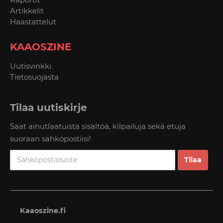
Artikkelit
Haastattelut
KAAOSZINE
Uutisvinkki
Tietosuojasta
Tilaa uutiskirje
Saat ainutlaatuista sisältöä, kilpailuja sekä etuja
suoraan sähköpostiisi!
Kaaoszine.fi