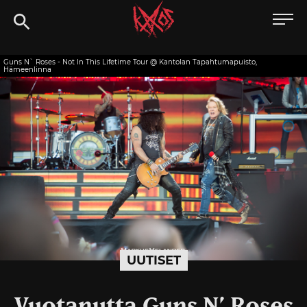
Siirry
Kaaoszine
suoraan
sisältöön
Guns N` Roses - Not In This Lifetime Tour @ Kantolan Tapahtumapuisto,
Hämeenlinna
UUTISET