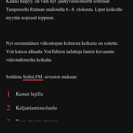
Kaikki häipyy, on vain nyt -jäähyväiskonsertit soitetaan
Tampereella Ratinan stadionilla 6.–8. elokuuta. Liput keikoille
myytiin nopeasti loppuun.
Nyt ensimmäinen viikonlopun kolmesta keikasta on soitettu.
Voit katsoa alhaalta YouTubeen ladattuja fanien kuvaamia
videotallenteilta keikalta.
Settilista
Setlist.FM
-sivuston mukaan:
Kamat lujilla
Kaljanlanttauslaulu
Teen sinusta muusia