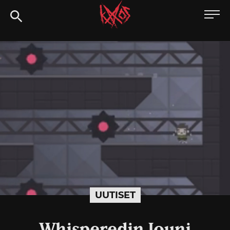
Siirry
Kaaoszine
suoraan
sisältöön
UUTISET