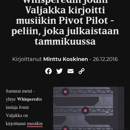
Whisperedin Jouni
Valjakka kirjoitti
musiikin Pivot Pilot -
peliin, joka julkaistaan
tammikuussa
Kirjoittanut
Minttu Koskinen
- 26.12.2016
Facebook
Twitter
Email
Copy
Link
Samurai metal -
Whispered
yhtye
in
laulaja Jouni
Valjakka on
kirjoittanut
musiikin