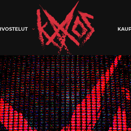
Kaaoszine
RVOSTELUT
KAU