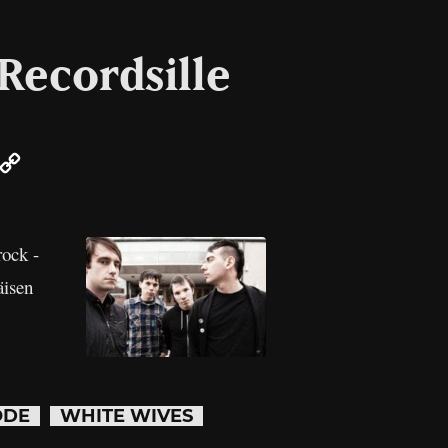
Recordsille
r
mail
Copy
Link
rock -
äisen
ODE
WHITE WIVES