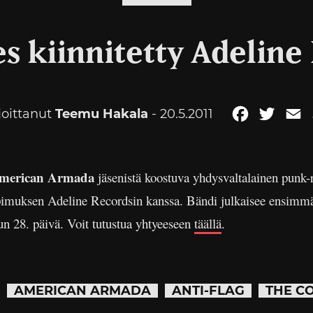
s kiinnitetty Adeline 
joittanut
Teemu Hakala
- 20.5.2011
Facebook
Twitte
E
merican Armada
jäsenistä koostuva yhdysvaltalainen punk-
imuksen Adeline Recordsin kanssa. Bändi julkaisee ensimm
n 28. päivä. Voit tutustua yhtyeeseen
täällä
.
AMERICAN ARMADA
ANTI-FLAG
THE C