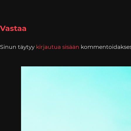
Vastaa
Sinun täytyy
kirjautua sisään
kommentoidakses