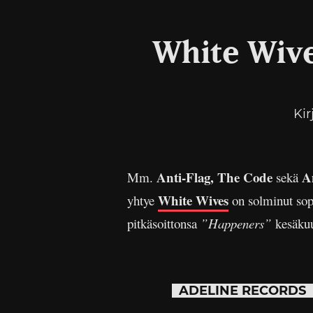
White Wive
Kir
Anti-Flag, The Code
A
Mm.
sekä
White Wives
yhtye
on solminut sop
pitkäsoittonsa
”Happeners”
kesäkuu
ADELINE RECORDS