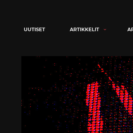
Siirry
suoraan
sisältöön
UUTISET
ARTIKKELIT
A