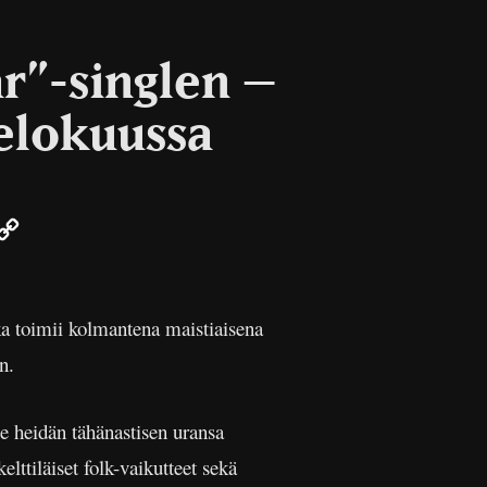
r”-singlen –
 elokuussa
r
mail
Copy
Link
ka toimii kolmantena maistiaisena
n.
e heidän tähänastisen uransa
elttiläiset folk-vaikutteet sekä