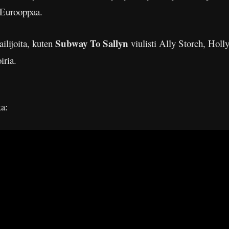
a Eurooppaa.
Subway To Sallyn
ilijoita, kuten
viulisti Ally Storch, Holly
iria.
ta: