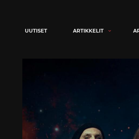
Siirry
suoraan
sisältöön
UUTISET
ARTIKKELIT
A