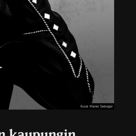
Kuva: Marec Sabogal
än kaupungin