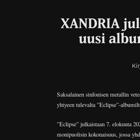
XANDRIA jul
uusi albu
Ki
Saksalainen sinfonisen metallin vet
yhtyeen tulevalta ”Eclipse”-albumilt
”Eclipse” julkaistaan 7. elokuuta 
monipuolisin kokonaisuus, jossa yhdist