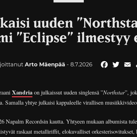
kaisi uuden ”Northsta
mi ”Eclipse” ilmestyy
rjoittanut
Arto Mäenpää
- 8.7.2026
Facebook
Twitte
E
Xandria
eraani
on julkaissut uuden singlensä ”
Northstar
”, jo
a. Samalla yhtye julkaisi kappaleelle virallisen musiikkivideo
2026 Napalm Recordsin kautta. Yhtyeen mukaan albumista tule
yvät raskaat metalliriffit, elokuvalliset orkesterisovitukset, k