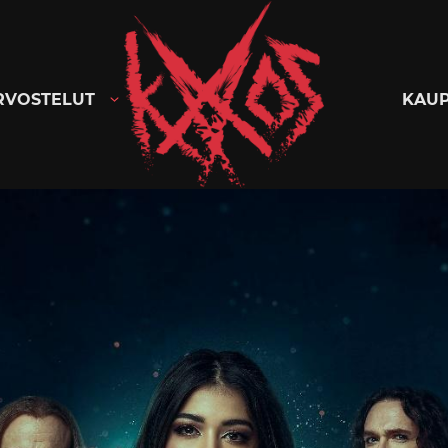
Kaaoszine
RVOSTELUT
KAU