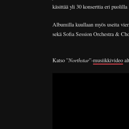
käsittää yli 30 konserttia eri puolill
Albumilla kuullaan myös useita viera
sekä Sofia Session Orchestra & Cho
Katso ”
Northstar
”-
musiikkivideo
al