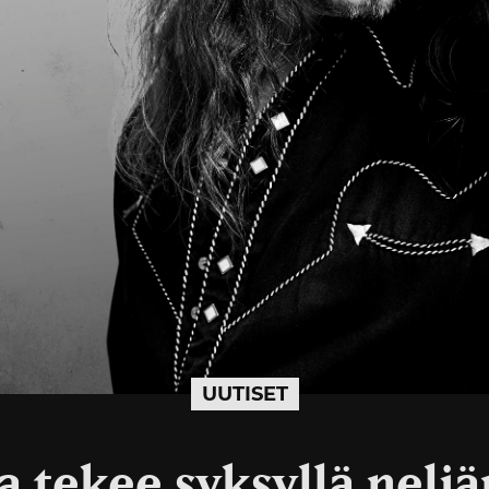
UUTISET
a tekee syksyllä nelj