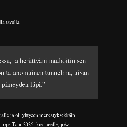
a tavalla.
ssa, ja herättyäni nauhoitin sen
a on taianomainen tunnelma, aivan
a pimeyden läpi.”
alle ja oli yhtyeen menestyksekkäin
rope Tour 2026 -kiertueelle, joka