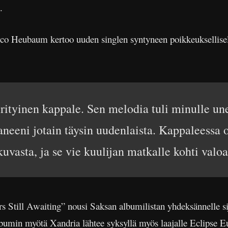
.
arco Heubaum kertoo uuden singlen syntyneen poikkeuksellisell
rityinen kappale. Sen melodia tuli minulle une
ttaneeni jotain täysin uudenlaista. Kappaleess
uvasta, ja se vie kuulijan matkalle kohti valo
Still Awaiting” nousi Saksan albumilistan yhdeksännelle sij
bumin myötä Xandria lähtee syksyllä myös laajalle Eclipse Eu