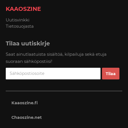
KAAOSZINE
Uutisvinkki
Tietosuojasta
Tilaa uutiskirje
Saat ainutlaatuista sisältöä, kilpailuja sekä etuja
suoraan sähköpostiisi!
Kaaoszine.fi
Chaoszine.net