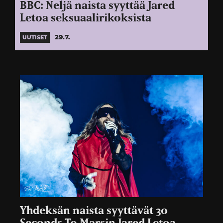
BBC: Neljä naista syyttää Jared
Letoa seksuaalirikoksista
29.7.
UUTISET
Yhdeksän naista syyttävät 30