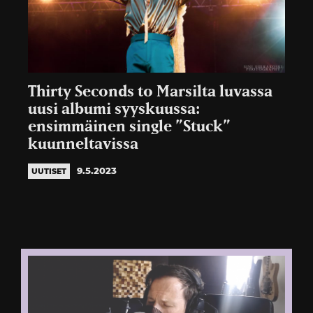
Thirty Seconds to Marsilta luvassa
uusi albumi syyskuussa:
ensimmäinen single ”Stuck”
kuunneltavissa
9.5.2023
UUTISET