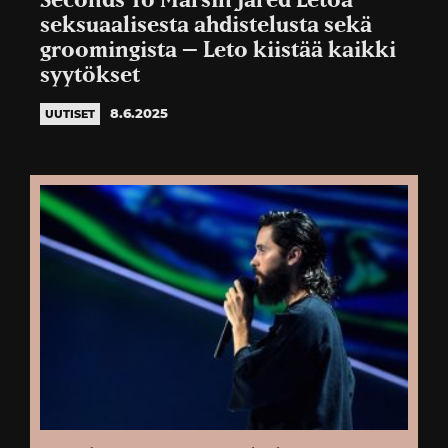
Seconds To Marsin Jared Letoa
seksuaalisesta ahdistelusta sekä
groomingista – Leto kiistää kaikki
syytökset
8.6.2025
UUTISET