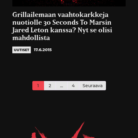
Grillailemaan vaahtokarkkeja
nuotiolle 30 Seconds To Marsin
Jared Leton kanssa? Nyt se olisi
mahdollista
17.6.2015
UUTISET
Artikkelien
sivutus
1
2
…
4
Seuraava