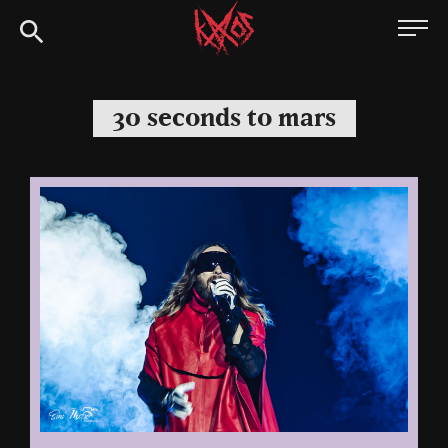
Siirry
Kaaoszine
suoraan
sisältöön
30 seconds to mars