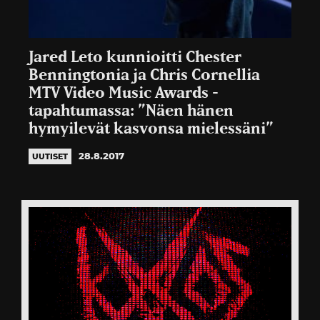
Jared Leto kunnioitti Chester
Benningtonia ja Chris Cornellia
MTV Video Music Awards -
tapahtumassa: ”Näen hänen
hymyilevät kasvonsa mielessäni”
28.8.2017
UUTISET