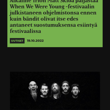
Alkaline Trion Matt Skiba paljastaa
When We Were Young -festivaalin
julkistaneen ohjelmistonsa ennen
kuin bändit olivat itse edes
antaneet suostumuksensa esiintyä
festivaalissa
19.10.2022
UUTISET