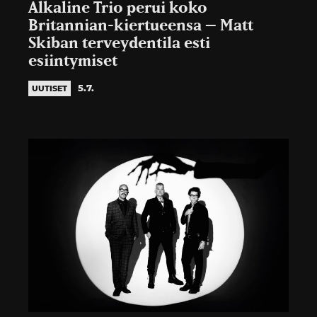
Alkaline Trio perui koko
Britannian-kiertueensa – Matt
Skiban terveydentila esti
esiintymiset
5.7.
UUTISET