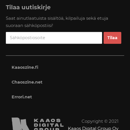
Tilaa uutiskirje
Saat ainutlaatuista sisältöä, kilpailuja sekä etuja
suoraan sähköpostiisi!
Kaaoszine.fi
Chaoszine.net
Errori.net
Copyright © 2021
Kaaos Digital Group Oy