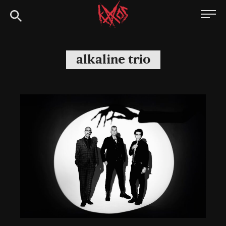
Siirry
Kaaoszine
suoraan
sisältöön
alkaline trio