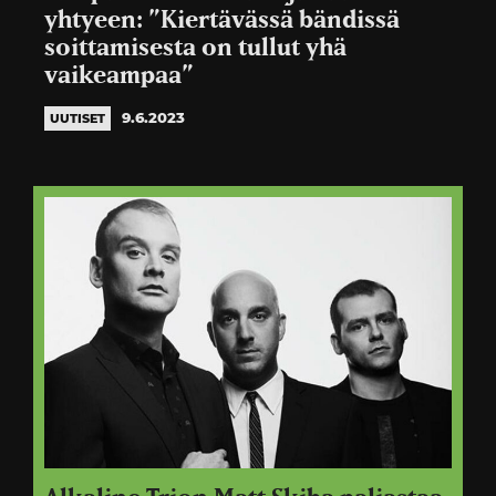
yhtyeen: ”Kiertävässä bändissä
soittamisesta on tullut yhä
vaikeampaa”
9.6.2023
UUTISET