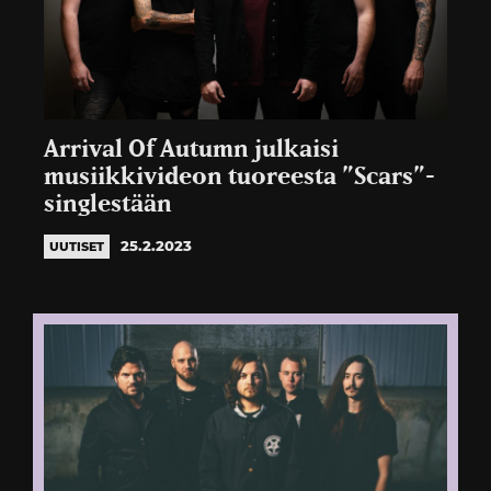
Arrival Of Autumn julkaisi
musiikkivideon tuoreesta ”Scars”-
singlestään
25.2.2023
UUTISET