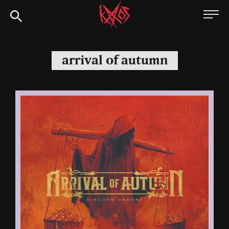
Siirry
Kaaoszine
suoraan
sisältöön
arrival of autumn