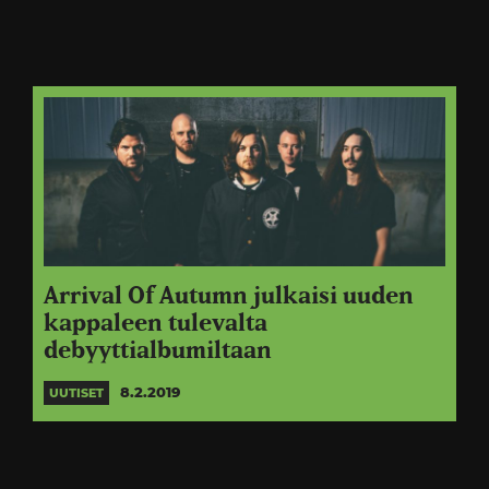
Arrival Of Autumn julkaisi uuden
kappaleen tulevalta
debyyttialbumiltaan
8.2.2019
UUTISET