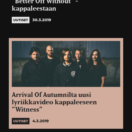
”Better Off Without” -
kappaleestaan
30.3.2019
UUTISET
Arrival Of Autumnilta uusi
lyriikkavideo kappaleeseen
”Witness”
4.3.2019
UUTISET