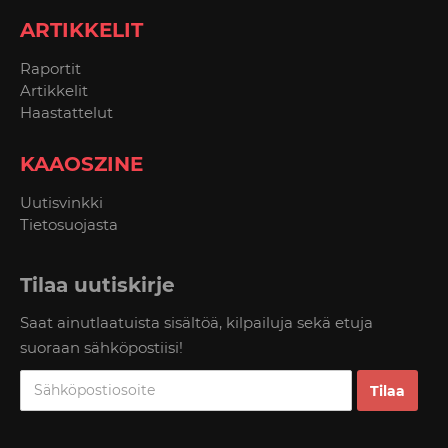
ARTIKKELIT
Raportit
Artikkelit
Haastattelut
KAAOSZINE
Uutisvinkki
Tietosuojasta
Tilaa uutiskirje
Saat ainutlaatuista sisältöä, kilpailuja sekä etuja
suoraan sähköpostiisi!