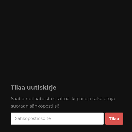
Tilaa uutiskirje
Saat ainutlaatuista sisältöä, kilpailuja sekä etuja
suoraan sähköpostiisi!