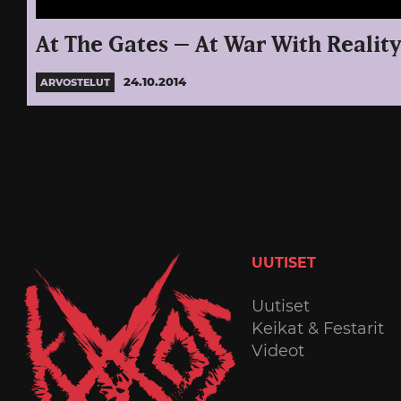
At The Gates – At War With Realit
24.10.2014
ARVOSTELUT
UUTISET
Uutiset
Keikat & Festarit
Videot