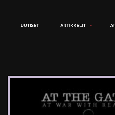
Siirry
suoraan
sisältöön
UUTISET
ARTIKKELIT
A