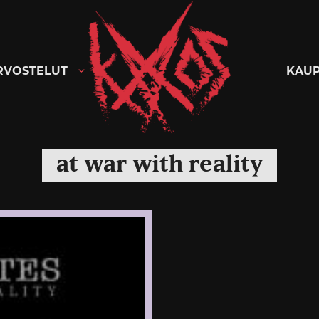
Kaaoszine
RVOSTELUT
KAU
at war with reality