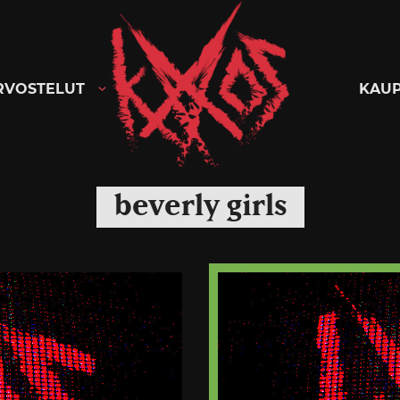
Kaaoszine
RVOSTELUT
KAU
beverly girls