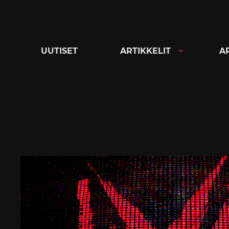
Siirry
suoraan
sisältöön
UUTISET
ARTIKKELIT
A