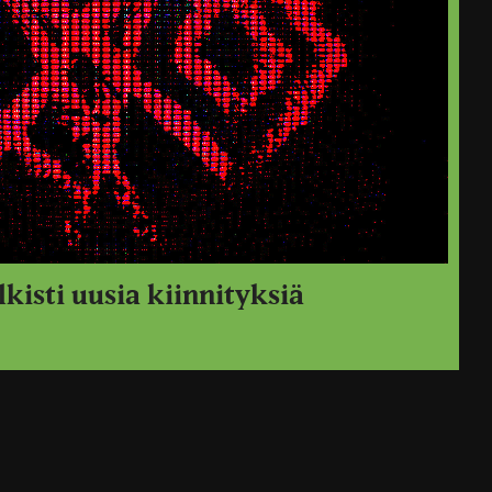
lkisti uusia kiinnityksiä