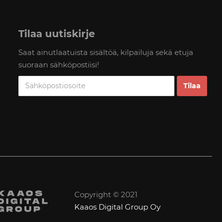
Tilaa uutiskirje
Saat ainutlaatuista sisältöä, kilpailuja sekä etuja
suoraan sähköpostiisi!
Copyright © 2021
Kaaos Digital Group Oy