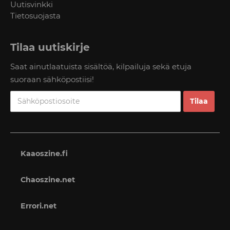
Uutisvinkki
Tietosuojasta
Tilaa uutiskirje
Saat ainutlaatuista sisältöä, kilpailuja sekä etuja
suoraan sähköpostiisi!
Kaaoszine.fi
Chaoszine.net
Errori.net