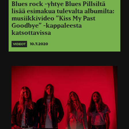
Blues rock -yhtye Blues Pillsiltä
lisää esimakua tulevalta albumilta:
musiikkivideo ”Kiss My Past
Goodbye” -kappaleesta
katsottavissa
10.7.2020
VIDEOT