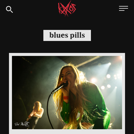
Siirry
Kaaoszine
suoraan
sisältöön
blues pills