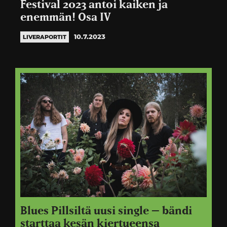
Festival 2023 antoi kaiken ja
enemmän! Osa IV
10.7.2023
LIVERAPORTIT
Blues Pillsiltä uusi single – bändi
starttaa kesän kiertueensa