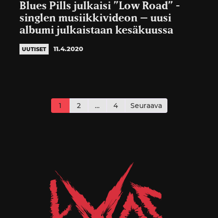
Blues Pills julkaisi ”Low Road” -
singlen musiikkivideon – uusi
albumi julkaistaan kesäkuussa
11.4.2020
UUTISET
Artikkelien
sivutus
1
2
…
4
Seuraava