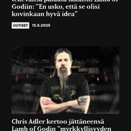
Godiin: ”En usko, että se olisi
kovinkaan hyvä idea”
13.5.2025
UUTISET
Chris Adler kertoo jättäneensä
Lamb of Godin ”myrkkyllisyyden