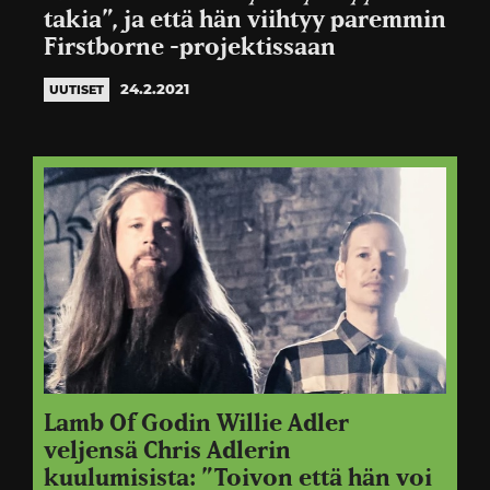
takia”, ja että hän viihtyy paremmin
Firstborne -projektissaan
24.2.2021
UUTISET
Lamb Of Godin Willie Adler
veljensä Chris Adlerin
kuulumisista: ”Toivon että hän voi