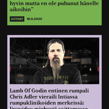
hyvin mutta en ole puhunut hänelle
aikoihin”
16.9.2020
UUTISET
Lamb Of Godin entinen rumpali
Chris Adler vieraili Intiassa
rumpuklinikoiden merkeissä: