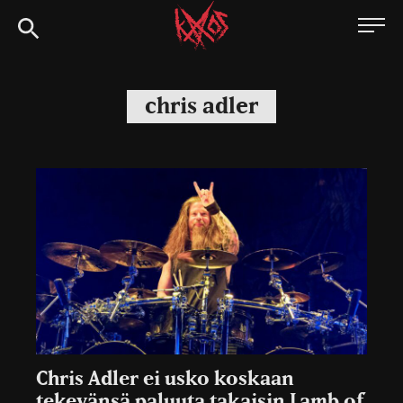
Siirry
Kaaoszine
suoraan
sisältöön
chris adler
Chris Adler ei usko koskaan
tekevänsä paluuta takaisin Lamb of