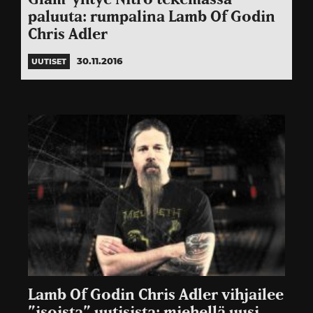
paluuta: rumpalina Lamb Of Godin
Chris Adler
30.11.2016
UUTISET
Lamb Of Godin Chris Adler vihjailee
”isoista” uutisista: miehellä uusi