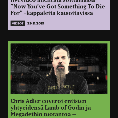
livevideo miehestä soittamassa
”Now You’ve Got Something To Die
For” -kappaletta katsottavissa
29.11.2019
VIDEOT
Chris Adler coveroi entisten
yhtyeidensä Lamb of Godin ja
Megadethin tuotantoa –