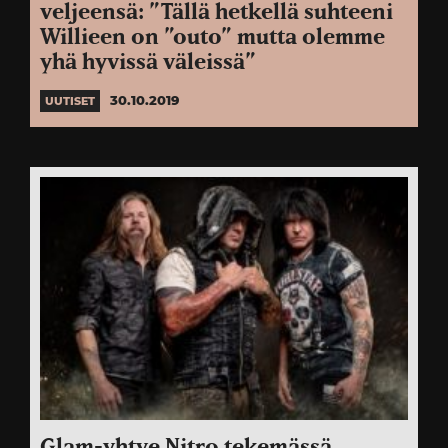
veljeensä: ”Tällä hetkellä suhteeni
Willieen on ”outo” mutta olemme
yhä hyvissä väleissä”
30.10.2019
UUTISET
Glam-yhtye Nitro tekemässä