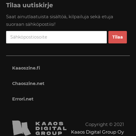
Tilaa uutiskirje
Saat ainutlaatuista sisältöä, kilpailuja sekä etuja
suoraan sähköpostiisi!
Kaaoszine.fi
Chaoszine.net
Errori.net
Copyright © 2021
Kaaos Digital Group Oy