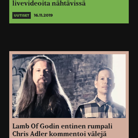
livevideoita nähtävissä
16.11.2019
UUTISET
Lamb Of Godin entinen rumpali
Chris Adler kommentoi välejä