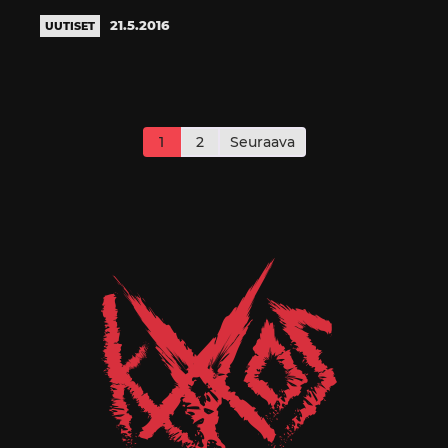
21.5.2016
UUTISET
Artikkelien
sivutus
1
2
Seuraava