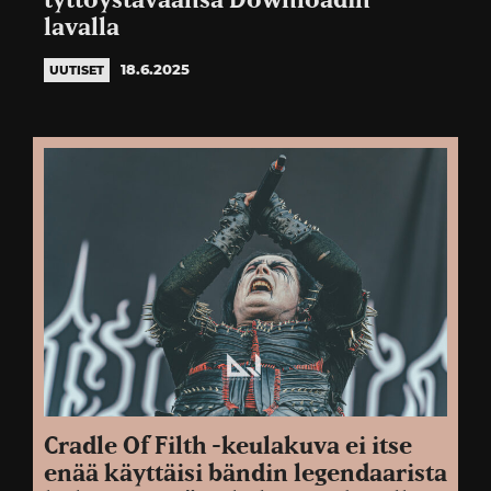
tyttöystäväänsä Downloadin
lavalla
18.6.2025
UUTISET
Cradle Of Filth -keulakuva ei itse
enää käyttäisi bändin legendaarista