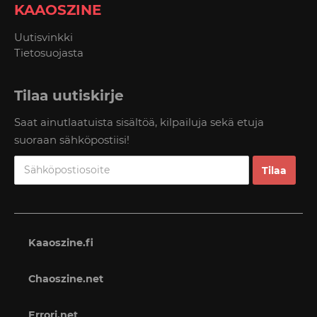
KAAOSZINE
Uutisvinkki
Tietosuojasta
Tilaa uutiskirje
Saat ainutlaatuista sisältöä, kilpailuja sekä etuja
suoraan sähköpostiisi!
Kaaoszine.fi
Chaoszine.net
Errori.net