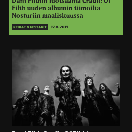
Dani Filthin luotsaama Cradle Of
Filth uuden albumin tiimoilta
Nosturiin maaliskuussa
17.8.2017
KEIKAT & FESTARIT