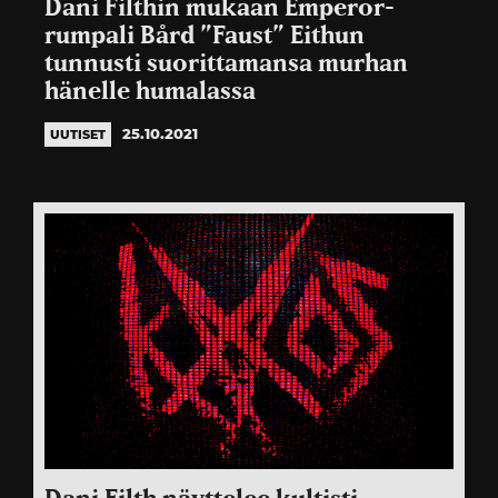
Dani Filthin mukaan Emperor-
rumpali Bård ”Faust” Eithun
tunnusti suorittamansa murhan
hänelle humalassa
25.10.2021
UUTISET