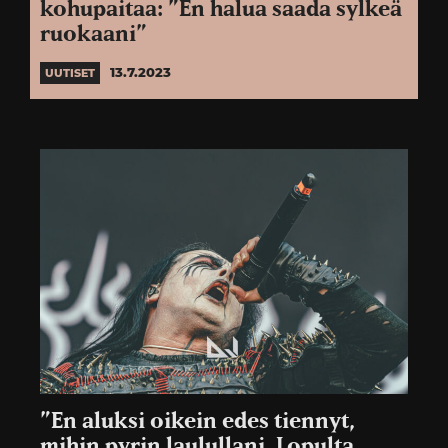
kohupaitaa: ”En halua saada sylkeä
ruokaani”
13.7.2023
UUTISET
”En aluksi oikein edes tiennyt,
mihin pyrin laulullani. Lopulta