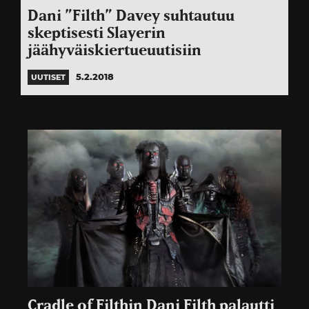
Dani ”Filth” Davey suhtautuu
skeptisesti Slayerin
jäähyväiskiertueuutisiin
5.2.2018
UUTISET
Cradle of Filthin Dani Filth palautti