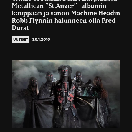
Metallican ”St.Anger” -albumin
kauppaan ja sanoo Machine Headin
Robb Flynnin halunneen olla Fred
Durst
26.1.2018
UUTISET