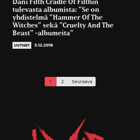
Dani Filth Cradle Of Filthin
tulevasta albumista: ”Se on
yhdistelmä ”Hammer Of The
Witches” sekä ”Cruelty And The
Beast” -albumeita”
3.12.2016
UUTISET
Artikkelien
sivutus
1
2
Seuraava