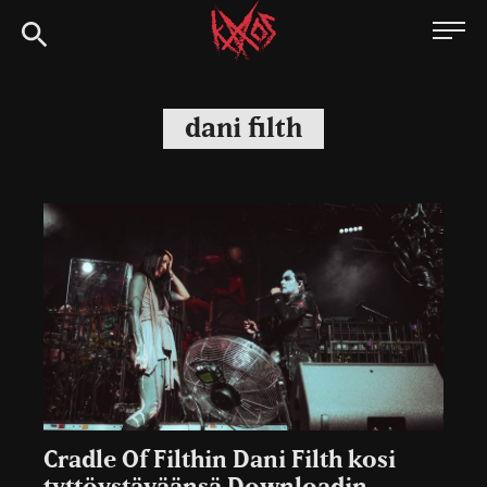
Siirry
Kaaoszine
suoraan
sisältöön
dani filth
Cradle Of Filthin Dani Filth kosi