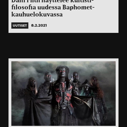
Dani Filth näyttelee kultisti-
filosofia uudessa Baphomet-
kauhuelokuvassa
8.2.2021
UUTISET