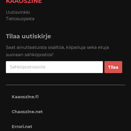
KAAOSZINE
Uutisvinkki
Tietosuojasta
Tilaa uutiskirje
Saat ainutlaatuista sisältöä, kilpailuja sekä etuja
suoraan sähköpostiisi!
Kaaoszine.fi
Chaoszine.net
Errori.net