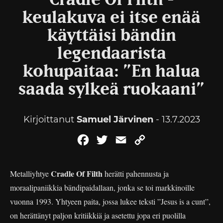
Cradle Of Filth -
keulakuva ei itse enää
käyttäisi bändin
legendaarista
kohupaitaa: ”En halua
saada sylkeä ruokaani”
Kirjoittanut
Samuel Järvinen
- 13.7.2023
Facebook
Twitter
Email
Copy
Link
Cradle Of Filth
Metalliyhtye
herätti pahennusta ja
moraalipaniikkia bändipaidallaan, jonka se toi markkinoille
vuonna 1993. Yhtyeen paita, jossa lukee teksti ”Jesus is a cunt”,
on herättänyt paljon kritiikkiä ja asetettu jopa eri puolilla