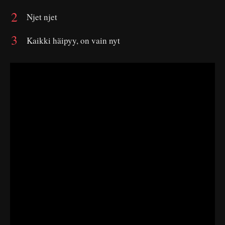
Njet njet
Kaikki häipyy, on vain nyt