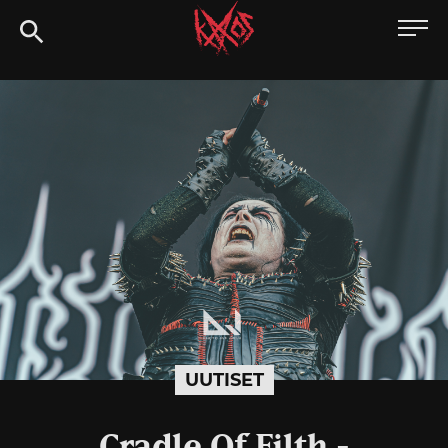
Siirry
Kaaoszine
suoraan
sisältöön
UUTISET