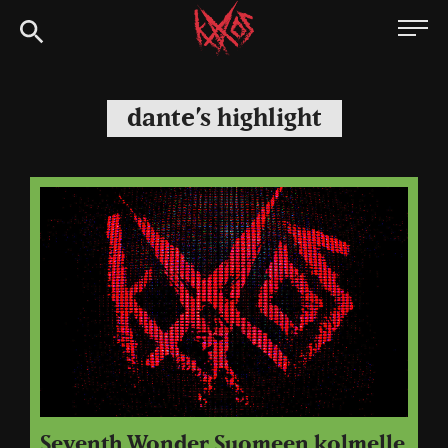
Siirry
Kaaoszine
suoraan
sisältöön
dante’s highlight
Seventh Wonder Suomeen kolmelle