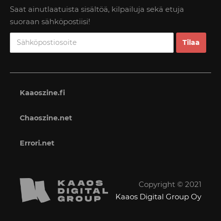
Saat ainutlaatuista sisältöä, kilpailuja sekä etuja
suoraan sähköpostiisi!
Kaaoszine.fi
Chaoszine.net
Errori.net
Copyright © 2021
Kaaos Digital Group Oy