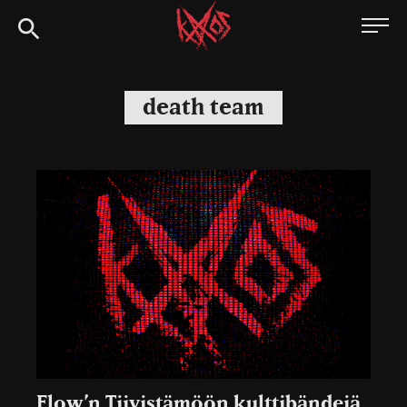
Siirry
Kaaoszine
suoraan
sisältöön
death team
Flow’n Tiivistämöön kulttibändejä