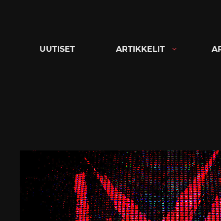
Siirry
suoraan
sisältöön
UUTISET
ARTIKKELIT
A