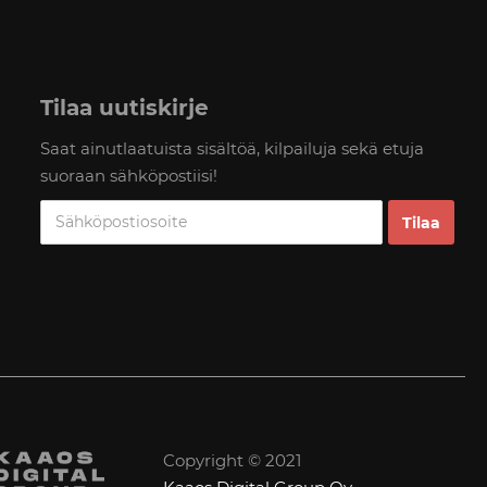
Tilaa uutiskirje
Saat ainutlaatuista sisältöä, kilpailuja sekä etuja
suoraan sähköpostiisi!
Copyright © 2021