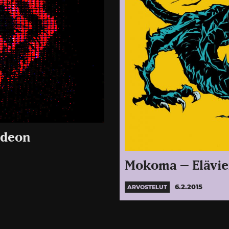
ideon
Mokoma – Elävien
6.2.2015
ARVOSTELUT