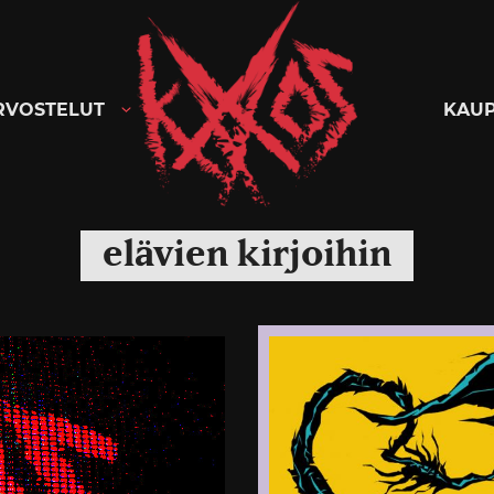
Kaaoszine
RVOSTELUT
KAU
elävien kirjoihin