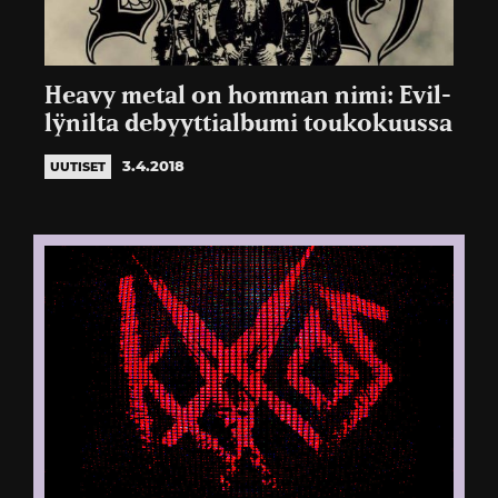
Heavy metal on homman nimi: Evil-
lÿnilta debyyttialbumi toukokuussa
3.4.2018
UUTISET