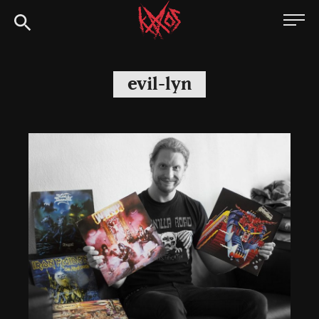
Siirry
Kaaoszine
suoraan
sisältöön
evil-lyn