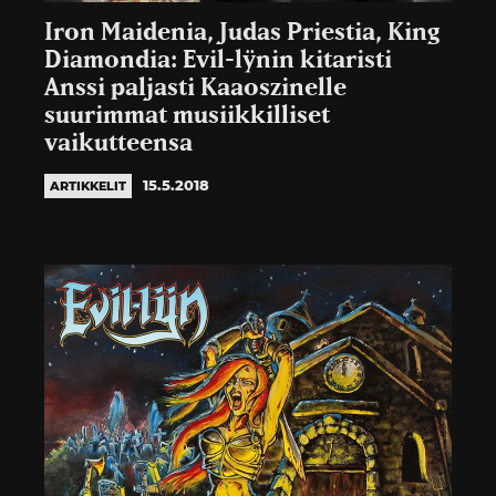
Iron Maidenia, Judas Priestia, King
Diamondia: Evil-lÿnin kitaristi
Anssi paljasti Kaaoszinelle
suurimmat musiikkilliset
vaikutteensa
15.5.2018
ARTIKKELIT