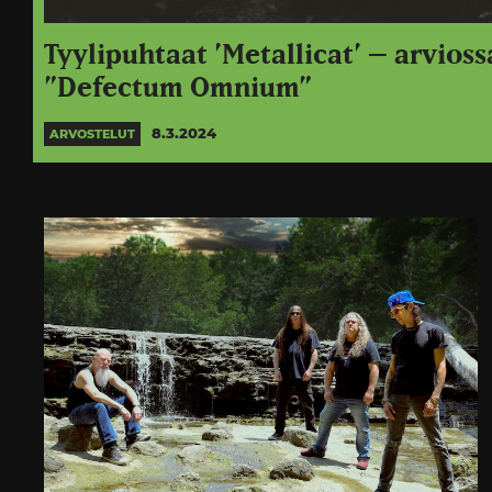
Tyylipuhtaat ’Metallicat’ – arvios
”Defectum Omnium”
8.3.2024
ARVOSTELUT