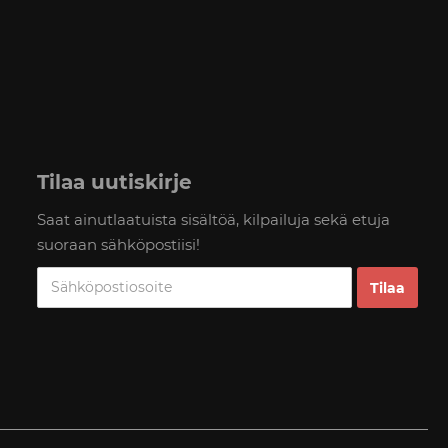
Tilaa uutiskirje
Saat ainutlaatuista sisältöä, kilpailuja sekä etuja
suoraan sähköpostiisi!