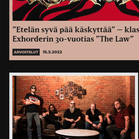
”Etelän syvä pää käskyttää” – kla
Exhorderin 30-vuotias ”The Law”
15.3.2022
ARVOSTELUT