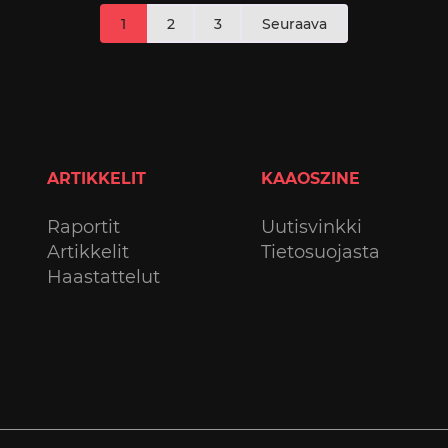
1
2
3
Seuraava
sivutus
ARTIKKELIT
KAAOSZINE
Raportit
Uutisvinkki
Artikkelit
Tietosuojasta
Haastattelut