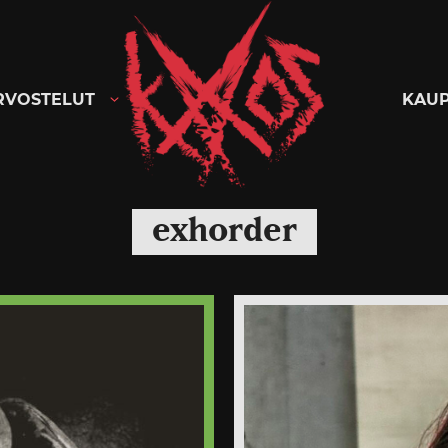
Kaaoszine
RVOSTELUT
KAU
exhorder