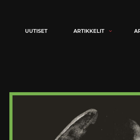
Siirry
suoraan
sisältöön
UUTISET
ARTIKKELIT
A