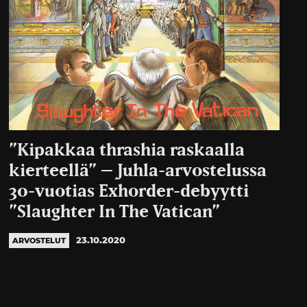
”Kipakkaa thrashia raskaalla
kierteellä” – Juhla-arvostelussa
30-vuotias Exhorder-debyytti
”Slaughter In The Vatican”
23.10.2020
ARVOSTELUT