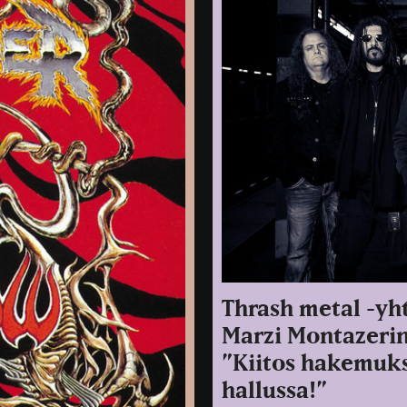
Thrash metal -yht
Marzi Montazerin
”Kiitos hakemuks
hallussa!”