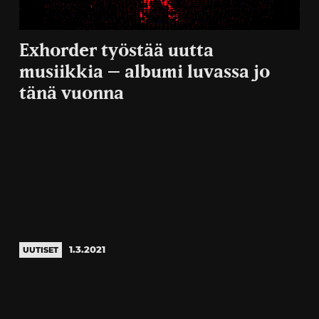
Exhorder työstää uutta
musiikkia – albumi luvassa jo
tänä vuonna
1.3.2021
UUTISET
Artikkelien